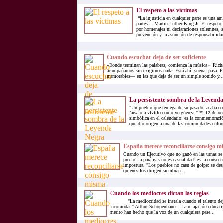
El respeto a las víctimas
“La injusticia en cualquier parte es una ame
partes.” Martin Luther King Jr. El respeto 
por homenajes ni declaraciones solemnes, s
prevención y la asunción de responsabilidad
Cuando escuchar deja de ser suficiente
«Donde terminan las palabras, comienza la música» Ric
acompañarnos sin exigirnos nada. Está ahí, suena, pasa. 
memorables— en las que deja de ser un simple sonido y..
La persistente sombra de la Leyend
"Un pueblo que reniega de su pasado, acaba co
farsa o a vivirlo como vergüenza." El 12 de oc
simbólica en el calendario: es la conmemoració
que dio origen a una de las comunidades cultur
España merece reconciliarse consigo m
Cuando un Ejecutivo que no ganó en las urnas se a
precio, la parálisis no es casualidad: es la consec
impostura. "Los pueblos no caen de golpe: se de
quienes los dirigen siembran...
Cuando los mediocres dictan las reglas
"La mediocridad se instala cuando el talento deja 
incomodar." Arthur Schopenhauer La relajación educativ
mérito han hecho que la voz de un cualquiera pese...