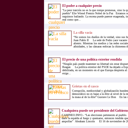
El poder a cualquier precio
"La peor traición no es la que rompe promesas, sino la q
pueblo" Elie Wiesel Premio Nobel de la Paz Estamos so
seguimos bailando. La escena puede parecer exagerada, in
real como que...
La silla vacía
“No somos los dueños de la verdad, sino sus h
Juan Pablo II La sede de Pedro yace vacante 
aliento. Mientras los medios y las redes sociale
afinidades, y las cámaras enfocan la chimenea de
El precio de una política exterior rendida
“Ningún país puede mantener su libertad sin estar dispue
Reagan La política exterior del PSOE ha dejado a Espa
debilitada, en un momento en el que Europa despierta al
exige...
Grietas en el casco
Corrupción, mediocridad y globalización hunde
democrático no es bajar a la élite al nivel de la m
la masa al de la élite” Gustave Le Bon En las ú
Cualquiera puede ser presidente del Gobiern
CAMINEO.INFO.- “Las elecciones pertenecen al pueblo. E
darle la espalda al fuego y quemarse, entonces tendrán que
ampollas” Abraham Lincoln El 16 de noviembre de 201