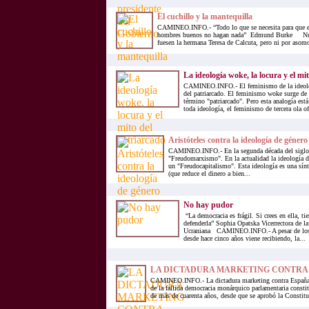
El cuchillo y la mantequilla
CAMINEO.INFO.- “Todo lo que se necesita para que el 
hombres buenos no hagan nada” Edmund Burke Nunc
fuesen la hermana Teresa de Calcuta, pero ni por asom
La ideología woke, la locura y el mi
CAMINEO.INFO.- El feminismo de la ideolog
del patriarcado. El feminismo woke surge de
término "patriarcado". Pero esta analogía es
toda ideología, el feminismo de tercera ola of
Aristóteles contra la ideología de género
CAMINEO.INFO.- En la segunda década del siglo 
"Freudomarxismo". En la actualidad la ideología 
un "Freudocapitalismo". Esta ideología es una sínte
(que reduce el dinero a bien...
No hay pudor
“La democracia es frágil. Si crees en ella, ti
defenderla” Sophia Opatska Vicerrectora de l
Ucraniana CAMINEO.INFO.- A pesar de los 
desde hace cinco años viene recibiendo, la...
LA DICTADURA MARKETING CONTRA
CAMINEO.INFO.- La dictadura marketing contra España, 
de la fallida democracia monárquico parlamentaria consti
de más de cuarenta años, desde que se aprobó la Constitu