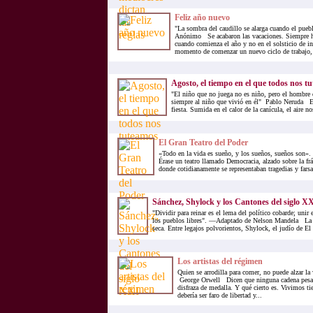
Feliz año nuevo
"La sombra del caudillo se alarga cuando el puebl
Anónimo Se acabaron las vacaciones. Siempre h
cuando comienza el año y no en el solsticio de i
momento de comenzar un nuevo ciclo de trabajo, 
Agosto, el tiempo en el que todos nos t
"El niño que no juega no es niño, pero el hombre 
siempre al niño que vivió en él" Pablo Neruda Es
fiesta. Sumida en el calor de la canícula, el aire nos
El Gran Teatro del Poder
«Todo en la vida es sueño, y los sueños, sueños son»
Érase un teatro llamado Democracia, alzado sobre la frág
donde cotidianamente se representaban tragedias y farsas
Sánchez, Shylock y los Cantones del siglo X
"Dividir para reinar es el lema del político cobarde; unir 
los pueblos libres". —Adaptado de Nelson Mandela La c
seca. Entre legajos polvorientos, Shylock, el judío de El
Los artistas del régimen
Quien se arrodilla para comer, no puede alzar la 
George Orwell Dicen que ninguna cadena pesa 
disfraza de medalla. Y qué cierto es. Vivimos ti
debería ser faro de libertad y...