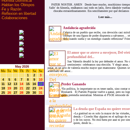
·
Homilia Dominical
·
Hablan los Obispos
PATER NOSTER. AMEN Desde hace mucho, muchísimo tiempo, c
Salle¨ de Almería, rezábamos casi todo en latín, llevo dándole vuelt
·
Fe y Razón
chocaba extraordinariamente. Era sencillamente por qué decíamos 
·
Reflexion en libertad
Leer más...
·
Colaboraciones
Andalucía agradecida
Crónica de un pueblo que recibe, con devoción casi mitol
Olimpo de una figura de poder dispuesta a salvarnos… o
dios cuando sueña y un mendigo cuando reflexiona” Fried
El amor que se atreve a envejecer, Del vérti
profundidad del...
San Valentín desafió la ley por defender el amor. No 
sentimiento: celebramos una elección. Y elegir amar,
May 2026
pasar, es un acto de valentía mucho mayor que enamorarse. Quienes se
Mo
Tu
We
Th
Fr
Sa
Su
acantilado del amor...
1
2
3
4
5
6
7
8
9
10
11
12
13
14
15
16
17
Perder Ganando
18
19
20
21
22
23
24
“En política, lo importante no es tener razón, sino contar
Bismarck El Partido Popular vuelve a ganar, pero no logr
25
26
27
28
29
30
31
quien pretendía neutralizar. Mientras el PSOE retrocede de f
La deuda que España no quiere recor
«La gratitud no es solo la mayor de las virtudes,
demás.» Cicerón Hay alguien en el epílogo de su
y de los suyos. No está fuera por azar ni por si
quien, desde la...