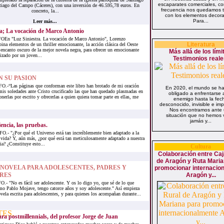
escaparates comerciales, c
tiago del Campo (Cáceres), con una inversión de 46.595,78 euros. En
frecuencia nos quedamos t
concreto, la...
con los elementos decora
Para...
Leer más...
ra; La vocación de Marco Antonio
n "Luz Siniestra. La vocación de Marco Antonio", Lorenzo
Literatura
na elementos de un thriller emocionante, la acción clásica del Oeste
 encanto oscuro de la mejor novela negra, para ofrecer un emocionante
Más allá de los lími
nizado por un joven...
Testimonios reale
N SU PASION
-“Las páginas que conforman este libro han brotado de mi oración
En 2020, el mundo se ha
mis soledades ante Cristo crucificado las que han quedado plasmadas en
obligado a enfrentarse 
onerlas por escrito y ofrecerlas a quien quiera tomar parte en ellas, me
enemigo hasta la fec
desconocido, invisible e imp
Nos encontramos ante
situación que no hemos v
jamás y...
encia, las pruebas.
 "¿Por qué el Universo está tan increíblemente bien adaptado a la
a vida? Y, aún más, ¿por qué está tan meticulosamente adaptado a nuestra
ia? ¿Constituye esto...
Cultura
Colaboración entre Caj
de Aragón y Ruta Maria
 NOVELA PARA ADOLESCENTES, PADRES Y
promocionar internacio
RES
Aragón y...
 "No es fácil ser adolescente. Y os lo digo yo, que sé de lo que
mo Pablo Mojave, tengo catorce años y soy adolescente." Así empieza
vela escrita para adolescentes, y para quienes los acompañan durante...
ara postmillennials, del profesor Jorge de Juan