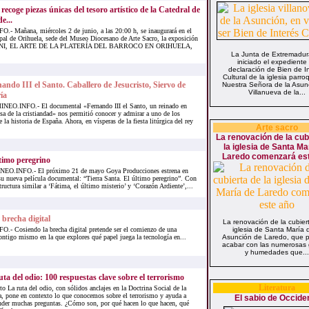
ecoge piezas únicas del tesoro artístico de la Catedral de
e...
 Mañana, miércoles 2 de junio, a las 20:00 h, se inaugurará en el
pal de Orihuela, sede del Museo Diocesano de Arte Sacro, la exposición
NI, EL ARTE DE LA PLATERÍA DEL BARROCO EN ORIHUELA,
La Junta de Extremadur
iniciado el expediente
declaración de Bien de I
Cultural de la iglesia parro
ando III el Santo. Caballero de Jesucristo, Siervo de
Nuestra Señora de la Asun
Villanueva de la...
ía
NEO.INFO.- El documental «Fernando III el Santo, un reinado en
sa de la cristiandad» nos permitió conocer y admirar a uno de los
la historia de España. Ahora, en vísperas de la fiesta litúrgica del rey
Arte sacro
La renovación de la cub
la iglesia de Santa Ma
Laredo comenzará es
timo peregrino
EO.INFO.- El próximo 21 de mayo Goya Producciones estrena en
su nueva película documental: “Tierra Santa. El último peregrino”. Con
tructura similar a ‘Fátima, el último misterio’ y ‘Corazón Ardiente’,...
 brecha digital
La renovación de la cubiert
- Cosiendo la brecha digital pretende ser el comienzo de una
iglesia de Santa María d
ontigo mismo en la que explores qué papel juega la tecnología en...
Asunción de Laredo, que pe
acabar con las numerosas 
y humedades que...
uta del odio: 100 respuestas clave sobre el terrorismo
Literatura
to La ruta del odio, con sólidos anclajes en la Doctrina Social de la
a, pone en contexto lo que conocemos sobre el terrorismo y ayuda a
El sabio de Occide
nder muchas preguntas. ¿Cómo son, por qué hacen lo que hacen, qué