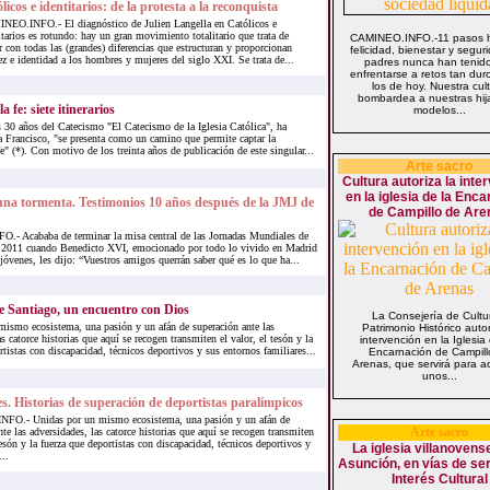
licos e identitarios: de la protesta a la reconquista
EO.INFO.- El diagnóstico de Julien Langella en Católicos e
itarios es rotundo: hay un gran movimiento totalitario que trata de
CAMINEO.INFO.-11 pasos h
r con todas las (grandes) diferencias que estructuran y proporcionan
felicidad, bienestar y segur
ez e identidad a los hombres y mujeres del siglo XXI. Se trata de...
padres nunca han tenid
enfrentarse a retos tan du
los de hoy. Nuestra cul
bombardea a nuestras hij
 fe: siete itinerarios
modelos...
s 30 años del Catecismo "El Catecismo de la Iglesia Católica", ha
a Francisco, "se presenta como un camino que permite captar la
e" (*). Con motivo de los treinta años de publicación de este singular...
Arte sacro
Cultura autoriza la inte
en la iglesia de la Enc
una tormenta. Testimonios 10 años después de la JMJ de
de Campillo de Are
- Acababa de terminar la misa central de las Jornadas Mundiales de
 2011 cuando Benedicto XVI, emocionado por todo lo vivido en Madrid
óvenes, les dijo: “Vuestros amigos querrán saber qué es lo que ha...
e Santiago, un encuentro con Dios
La Consejería de Cultu
mismo ecosistema, una pasión y un afán de superación ante las
Patrimonio Histórico autor
s catorce historias que aquí se recogen transmiten el valor, el tesón y la
intervención en la Iglesia
rtistas con discapacidad, técnicos deportivos y sus entornos familiares...
Encarnación de Campill
Arenas, que servirá para a
unos...
s. Historias de superación de deportistas paralímpicos
O.- Unidas por un mismo ecosistema, una pasión y un afán de
Arte sacro
te las adversidades, las catorce historias que aquí se recogen transmiten
tesón y la fuerza que deportistas con discapacidad, técnicos deportivos y
La iglesia villanovens
..
Asunción, en vías de ser
Interés Cultural