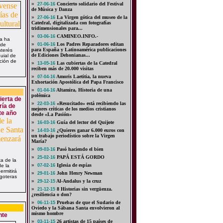
»
Concierto solidario del Festival
27-06-16
de Música y Danza
»
La Virgen gótica del museo de la
27-06-16
Catedral, digitalizada con fotografías
tridimensionales para...
»
CAMINEO.INFO.-
03-06-16
a ha
»
Los Padres Reparadores editan
 de
01-06-16
para España y Latinoamérica publicaciones
nterés
de Ediciones Dehonianas...
quial de
ción de
»
Las cubiertas de la Catedral
13-05-16
reciben más de 20.000 visitas
»
Amoris Laetitia, la nueva
07-04-16
Exhortación Apostólica del Papa Francisco
»
Altamira, Historia de una
01-04-16
polémica
ierta de
»
«Resucitado» está recibiendo las
22-03-16
ría de
mejores críticas de los medios cristianos
te año
desde «La Pasión»
»
Guía del lector del Quijote
16-03-16
»
¿Quieres ganar 6.000 euros con
14-03-16
un trabajo periodístico sobre la Virgen
María?
»
Pasó haciendo el bien
09-03-16
»
PAPÁ ESTÁ GORDO
25-02-16
a de la
»
Iglesia de espías
e la
07-02-16
rmitirá
»
John Henry Newman
29-01-16
goteras
»
Al-Andalus y la cruz
29-12-15
»
8 Historias sin vergüenza.
21-12-15
¿resiliencia o don?
»
Pruebas de que el Sudario de
06-11-15
Oviedo y la Sábana Santa envolvieron al
mismo hombre
nte
»
26 artistas de 15 países de
03-11-15