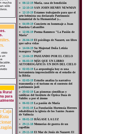
on mucha
»
María, casa de bendición
08-12-19
an sólo
»
SAN JOHN HENRY NEWMAN
12-10-19
tivos.
»
Estamos trabajando para que el
12-10-19
arte belenista sea declarado Patrimonio
Inmaterial de la Humanidad y...
»
Concierto en homenaje a Juan
04-09-19
Bautista Cabanilles
tes.
»
Poema flamenco "La Pasión de
12-06-19
s.
María"
»
El psicólogo de Nazaret, un libro
26-04-19
que salva vidas
»
Su Majestad Doña Letizia
14-04-19
inaugura 'Angeli'
 visto
a un
»
PASEANDO POR EL CIELO
13-04-19
ha
»
MÁS QUE UN LIBRO
06-03-19
lacable.
AUTOBIOGÁFICO: UN DON DEL CIELO
 una
ivido
»
La arqueología hoy es una
02-03-19
herramienta imprescindible en el estudio de
la Biblia
»
Estudio analiza la narrativa
02-03-19
transmedia y el turismo en el contexto del
patrimonio judi
a Rural
»
Las pioneras científicas y
20-02-19
católicas del Instituto de Óptica Daza de
na para
Valdés: a por el átomo
nalmente
»
La pasión de María
06-02-19
»
La Fundación Hortensia Herrero
19-01-19
rehabilitará la iglesia de los Santos Juanes
de València
»
HÁGASE LA LUZ
08-01-19
»
Memorias de guerra de un
29-11-18
capellán
»
El Mar de Jesús de Nazaret: El
29-11-18