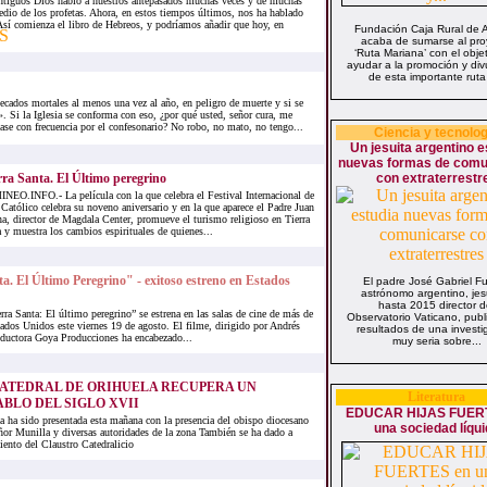
tiguos Dios habló a nuestros antepasados muchas veces y de muchas
dio de los profetas. Ahora, en estos tiempos últimos, nos ha hablado
Así comienza el libro de Hebreos, y podríamos añadir que hoy, en
Fundación Caja Rural de 
acaba de sumarse al pro
‘Ruta Mariana’ con el obje
ayudar a la promoción y div
de esta importante ruta 
ecados mortales al menos una vez al año, en peligro de muerte y si se
. Si la Iglesia se conforma con eso, ¿por qué usted, señor cura, me
pase con frecuencia por el confesonario? No robo, no mato, no tengo...
Ciencia y tecnolog
Un jesuita argentino e
nuevas formas de comu
ra Santa. El Último peregrino
con extraterrestr
EO.INFO.- La película con la que celebra el Festival Internacional de
Católico celebra su noveno aniversario y en la que aparece el Padre Juan
a, director de Magdala Center, promueve el turismo religioso en Tierra
 y muestra los cambios espirituales de quienes...
a. El Último Peregrino" - exitoso estreno en Estados
El padre José Gabriel F
astrónomo argentino, jes
hasta 2015 director d
rra Santa: El último peregrino” se estrena en las salas de cine de más de
Observatorio Vaticano, publi
ados Unidos este viernes 19 de agosto. El filme, dirigido por Andrés
resultados de una investi
oductora Goya Producciones ha encabezado...
muy seria sobre...
CATEDRAL DE ORIHUELA RECUPERA UN
Literatura
BLO DEL SIGLO XVII
EDUCAR HIJAS FUER
a ha sido presentada esta mañana con la presencia del obispo diocesano
una sociedad líqui
r Munilla y diversas autoridades de la zona También se ha dado a
iento del Claustro Catedralicio