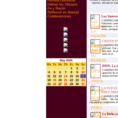
·
Homilia Dominical
Apóstol, ubicada en San
·
Hablan los Obispos
·
Fe y Razón
·
Reflexion en libertad
·
Colaboraciones
Luz Siniest
CAMINEO.INFOE
Palmireno combi
americano, y el
relato, protago
CRISTO E
CAMINEO.INFO.
personal. Son 
esta obra. Al p
sitúo en el...
May 2026
Mo
Tu
We
Th
Fr
Sa
Su
DIOS, La ci
1
2
3
CAMINEO.INFO.-
4
5
6
7
8
9
10
aparición de l
propia existenc
11
12
13
14
15
16
17
18
19
20
21
22
23
24
25
26
27
28
29
30
31
LA NUEVA
EDUCADO
CAMINEO.INFO.-
hablo... Me lla
esta amena y entretenida no
La Biblia p