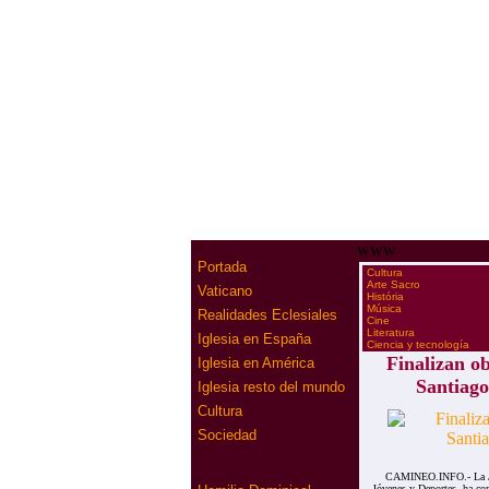
www
Portada
·
Cultura
·
Arte Sacro
Vaticano
·
História
·
Música
Realidades Eclesiales
·
Cine
·
Literatura
Iglesia en España
·
Ciencia y tecnología
Finalizan ob
Iglesia en América
Santiago
Iglesia resto del mundo
Cultura
Sociedad
CAMINEO.INFO.- La Junt
Jóvenes y Deportes, ha com