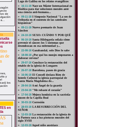
Lago de Galilea en los relatos evangélicos
»
Nace un Máster Internacional en
16-11-18
Aragón
Bioética para dar soluciones morales ante
yecto
una ciencia anti-humana...
tivo de
»
I Simposio Nacional "La seo de
ulgación
09-11-18
Orihuela en el contexto de las catedrales
a...
hispánicas"
»
Nuevo poemario de Juan
09-11-18
Sánchez
ia
»
SEXO: CUÁNDO Y POR QUÉ
24-10-18
studia
»
Santa Hildegarda señala cómo
06-10-18
nicarse
prevenir el cáncer; los 5 síntomas que
desembocan en esa enfermedad y...
es
»
Garabandal, solo Dios lo sabe
22-08-18
»
¿Por qué los monjes empezaron a
18-08-18
elaborar cerveza?
»
Concluye la restauración del
29-07-18
retablo de la iglesia de Longares
»
Barcelona, paseo de gracia
26-07-18
unes,
»
El Consell declara Bien de
16-06-18
uita y
Interés Cultural la iglesia parroquial de
el
Santa María Magdalena de...
cará los
»
A mi Ángel de la guarda
gación
28-04-18
»
"Me robaste el corazón"
23-04-18
»
Mejora lumínica en la sacristía-
17-04-18
museo de la Capilla Real
»
Corrosión
30-03-18
»
LA RESURRECCIÓN DEL
28-03-18
TES en
SEÑOR
da
»
La restauración de la iglesia de
12-03-18
la Pastora saca a luz pinturas murales del
siglo XVIII
»
Aquel niño austriaco
12-03-18