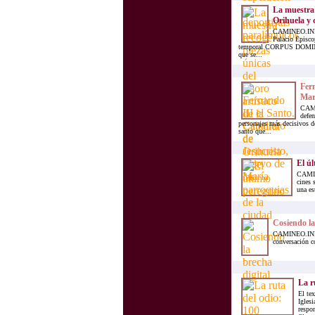
La muestra r
Orihuela y d
CAMINEO.INFO.-
Palacio Episco
temporal CORPUS DOMI
que se...
Fern
Mar
CAMI
defen
personajes más decisivos de 
santo que...
El úl
CAMIN
cines 
una es
Cosiendo la
CAMINEO.INFO.
conversación c
La r
El tex
Iglesi
respo