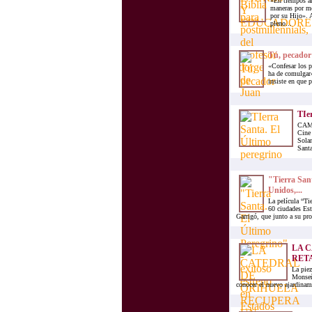
«En tiempos an
maneras por me
por su Hijo». 
pleno...
Tú, pecador
«Confesar los p
ha de comulgar»
insiste en que 
TIer
CAMIN
Cine 
Solan
Santa
"Tierra Sant
Unidos,...
La película “Tie
60 ciudades Est
Garrigó, que junto a su pr
LA 
RETA
La piez
Monseño
conocer el nuevo ajardinam