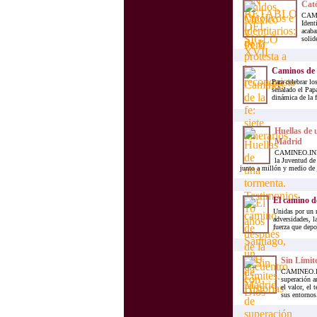
Cató
CAMIN
Ident
acaba
solid
Caminos de la
Para celebrar lo
señalado el Pap
dinámica de la f
Huellas de 
Madrid
CAMINEO.INFO.
la Juventud de
junto a millón y medio de j
El camino d
Unidas por un 
adversidades, la
fuerza que depo
Sin Límite
CAMINEO.INF
superación an
el valor, el 
sus entornos.