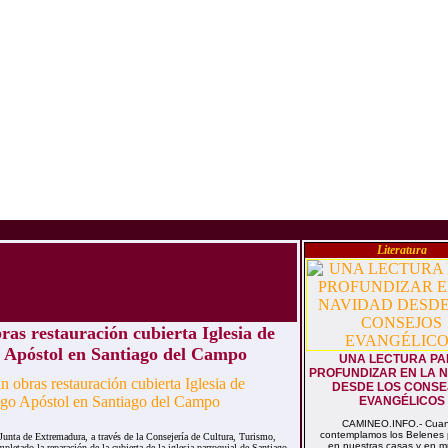
Literatura
ras restauración cubierta Iglesia de
 Apóstol en Santiago del Campo
UNA LECTURA P
PROFUNDIZAR EN LA 
DESDE LOS CONSE
EVANGÉLICOS
CAMINEO.INFO.- Cua
contemplamos los Belenes 
a de Extremadura, a través de la Consejería de Cultura, Turismo,
en nuestras casas y en 
pletado la reparación de la cubierta de la iglesia parroquial de Santiago