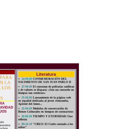
Literatura
»
CONMEMORACIÓN DEL
14-05-20
NACIMIENTO DE SAN JUAN PABLO II
»
El consumo de películas católicas
27-04-20
y de valores se dispara: «Son un consuelo en
tiempos tan confusos»
»
Lanzamiento de la página web
21-04-20
en español dedicada al joven vietnamita,
ARA
Apóstol del Amor...
NAVIDAD
»
Medidas de conservación de
21-04-20
JOS
Bienes Culturales en tiempos de coronavirus
»
TIEMPO Y ETERNIDAD: Una
22-02-20
reflexio
ndo
»
"CREO: El Credo contado a los
09-12-19
puestos
niños"
muchos