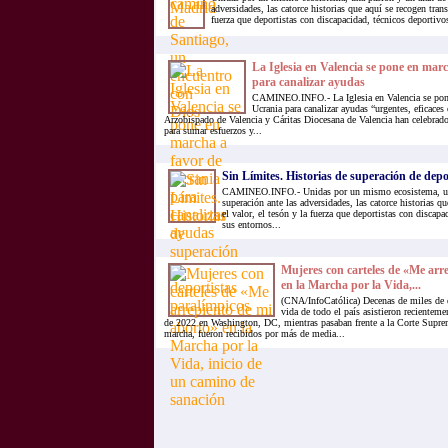
adversidades, las catorce historias que aquí se recogen trans
fuerza que deportistas con discapacidad, técnicos deportivos
La Iglesia en Valencia se pone en mar
para canalizar ayudas
CAMINEO.INFO.- La Iglesia en Valencia se pone
Ucrania para canalizar ayudas “urgentes, eficaces
Arzobispado de Valencia y Cáritas Diocesana de Valencia han celebrad
para sumar esfuerzos y...
Sin Límites. Historias de superación de depo
CAMINEO.INFO.- Unidas por un mismo ecosistema, una
superación ante las adversidades, las catorce historias q
el valor, el tesón y la fuerza que deportistas con discapa
sus entornos...
Mujeres con carteles de «Me arr
en la Marcha por la Vida,...
(CNA/InfoCatólica) Decenas de miles de e
vida de todo el país asistieron recienteme
de 2022 en Washington, DC, mientras pasaban frente a la Corte Suprem
marcha, fueron recibidos por más de media...