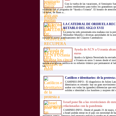
Con la vuelta de las vacaciones, el Seminario Sa
a pleno rendimiento para todos los granadinos que
colaborar con el programa de “Ayuda a Ucrania”. El horario de atención 
14 horas, de lunes a...
LA CATEDRAL DE ORIHUELA RE
RETABLO DEL SIGLO XVII
La pieza ha sido presentada esta mañana con la pre
Monseñor Munilla y diversas autoridades de la zo
conocer el nuevo ajardinamiento del Claustro Catedralicio
Ayuda de ACN a Ucrania alcanza
euros
Ayuda a la Iglesia Necesitada ha enviad
a Ucrania en estos 5 meses desde el inic
apoyar a la Iglesia católica en su esfuerzo titánico por permanecer al 
las...
Católicos e identitarios: de la protesta
CAMINEO.INFO.- El diagnóstico de Julien Lange
Identitarios es rotundo: hay un gran movimiento t
acabar con todas las (grandes) diferencias que es
solidez e identidad a los hombres y mujeres del s
Israel pone fin a las restricciones de ent
relacionadas con la pandemia
CAMINEO.INFO.- Desde el pasado 21 de mayo, tod
a Israel podrán entrar en el país sin necesidad de 
antígenos previa. Tampoco será necesaria realizar la prueba en el aerop