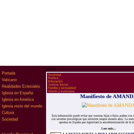
www
Portada
·
Sociedad
·
Política
Vaticano
·
Educación
·
Justícia Social
Realidades Eclesiales
·
Familia y sexualidad
·
Aborto y eutanasia
Iglesia en España
Manifiesto de AMAN
Iglesia en América
Iglesia resto del mundo
Cultura
Esta información puede evitar que vuestras hijas e hijos acaben con d
Sociedad
con secuelas psicológicas que necesiten terapia durante años. La nuev
aprobar en España que legimitará la autodeterminación de la i
Leer más...