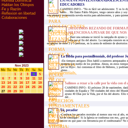
LA NUEVA NOVELA PARA ADOLESCENTE
·
Homilia Dominical
EDUCADORES
·
Hablan los Obispos
·
Fe y Razón
CAMINEO.INFO.- "No es fácil ser adolescente. Y os lo dig
hablo... Me llamo Pablo Mojave, tengo catorce años y soy 
·
Reflexion en libertad
esta amena y entretenida novela escrita para adolescentes, y para quien
·
Colaboraciones
¡SEGUIMOS REZANDO DE FORMA P
SILENCIOSA A PESAR DE QUE NOS P
Hace una semana se inició la campaña de ayuno y o
vida por el fin del aborto. La campaña consiste en r
en grupos de entre 2 y 5 personas, en la acera de enfrente de abortorios
La Biblia para postmillennials, del profesor J
«En tiempos antiguos Dios habló a nuestros antepasados
maneras por medio de los profetas. Ahora, en estos tiemp
Nov 2023
por su Hijo». Así comienza el libro de Hebreos, y podríam
Mo
Tu
We
Th
Fr
Sa
Su
pleno...
1
2
3
4
5
6
7
8
9
10
11
12
13
14
15
16
17
18
19
Salimos a rezar a la calle por la vida con e
20
21
22
23
24
25
26
CAMINEO.INFO.- El próximo 28 de septiembre, dará 
ciudades de España y 700 ciudades del resto del Mund
27
28
29
30
ayuno 40 Días por la Vida, por el fin del aborto. Ello t
del...
Tú, pecador
«Confesar los pecados mortales al menos una vez al año, en
ha de comulgar». Si la Iglesia se conforma con eso, ¿por q
insiste en que pase con frecuencia por el confesonario? No 