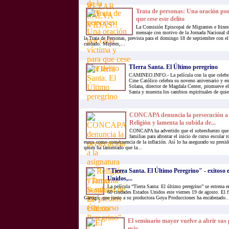
Trata de personas: Una oración por
que cese este delito
La Comisión Episcopal de Migrantes e Itine
mensaje con motivo de la Jornada Nacional d
la Trata de Personas, prevista para el domingo 18 de septiembre con el
cuidado. Mujeres,...
TIerra Santa. El Último peregrino
CAMINEO.INFO.- La película con la que celebra 
Cine Católico celebra su noveno aniversario y en
Solana, director de Magdala Center, promueve el 
Santa y muestra los cambios espirituales de quie
CONCAPA denuncia la persecución a l
Religión y lamenta la subida de...
CONCAPA ha advertido que el sobresfuerzo que t
familias para afrontar el inicio de curso escolar 
euros como consecuencia de la inflación. Así lo ha asegurado su presid
quien ha lamentado que la...
"Tierra Santa. El Último Peregrino" - exitoso 
Unidos,...
La película “Tierra Santa: El último peregrino” se estrena e
60 ciudades Estados Unidos este viernes 19 de agosto. El f
Garrigó, que junto a su productora Goya Producciones ha encabezado..
El seminario mayor vuelve a abrir sus 
más