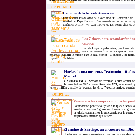
Caminos de la fe: siete itinerarios
Para celebrar los 30 años del Catecismo "El Catecismo de la
señalado el Papa Francisco, "se presenta como un camino qu
dinámica de la fe" (*). Con motivo de los treinta años de pu
Las 7 claves para recaudar fondo
católica
Uno de los principales retos, que tienen aho
tener una economía vigorosa, que les permi
carismas, cumplir la misión para la cual existen El martes 7 de junio,
España-, el Instituto...
Huellas de una tormenta. Testimonios 10 años
Madrid
CAMINEO.INFO.- Acababa de terminar la misa central de 
la Juventud de 2011 cuando Benedicto XVI, emocionado p
junto a millón y medio de jóvenes, les dijo: “Vuestros amigos querrán 
Vamos a estar siempre con nuestro pue
La fundación pontificia Ayuda a la Iglesia Necesi
marcha la campaña "Iglesia en Ucrania: Refugio de 
la Iglesia ucraniana en la emergencia por la guerra 
desplazados internos que buscar...
El camino de Santiago, un encuentro con Dios
Unidas por un mismo ecosistema, una pasión y un afán de 