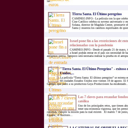
las...
TIerra Santa. El Último peregrino
CAMINEO.INFO.- La película con la que celebra 
Cine Católico celebra su noveno aniversario y en
Solana, director de Magdala Center, promueve el 
Santa y muestra los cambios espirituales de quie
Israel pone fin a las restricciones de ent
relacionadas con la pandemia
CAMINEO.INFO.- Desde el pasado 21 de mayo, tod
a Israel podrán entrar en el país sin necesidad de 
antígenos previa. Tampoco será necesaria realizar la prueba en el aerop
"Tierra Santa. El Último Peregrino" - exitoso 
Unidos,...
La película “Tierra Santa: El último peregrino” se estrena e
60 ciudades Estados Unidos este viernes 19 de agosto. El f
Garrigó, que junto a su productora Goya Producciones ha encabezado..
Las 7 claves para recaudar fondo
católica
Uno de los principales retos, que tienen aho
tener una economía vigorosa, que les permi
carismas, cumplir la misión para la cual existen El martes 7 de junio,
España-, el Instituto...