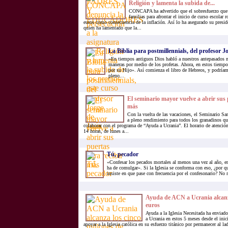
Religión y lamenta la subida de...
CONCAPA ha advertido que el sobresfuerzo que t
familias para afrontar el inicio de curso escolar 
euros como consecuencia de la inflación. Así lo ha asegurado su presid
quien ha lamentado que la...
La Biblia para postmillennials, del profesor J
«En tiempos antiguos Dios habló a nuestros antepasados
maneras por medio de los profetas. Ahora, en estos tiemp
por su Hijo». Así comienza el libro de Hebreos, y podríam
pleno...
El seminario mayor vuelve a abrir sus 
más
Con la vuelta de las vacaciones, el Seminario Sa
a pleno rendimiento para todos los granadinos que
colaborar con el programa de “Ayuda a Ucrania”. El horario de atención 
14 horas, de lunes a...
Tú, pecador
«Confesar los pecados mortales al menos una vez al año, en
ha de comulgar». Si la Iglesia se conforma con eso, ¿por q
insiste en que pase con frecuencia por el confesonario? No 
Ayuda de ACN a Ucrania alcanza
euros
Ayuda a la Iglesia Necesitada ha enviad
a Ucrania en estos 5 meses desde el inic
apoyar a la Iglesia católica en su esfuerzo titánico por permanecer al 