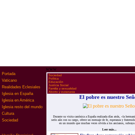
www
Portada
·
Sociedad
·
Política
Vaticano
·
Educación
·
Justícia Social
Realidades Eclesiales
·
Familia y sexualidad
·
Aborto y eutanasia
Iglesia en España
El pobre es nuestro Señ
Iglesia en América
Iglesia resto del mundo
Cultura
Durante su visita canónica a España realizada días atrás, «la herman
Sociedad
serlo aún con su cargo, ofrece un mensaje de fe, esperanza y fraterni
en un mundo que muchas veces olvida a los ancianos, subraya q
Leer más...