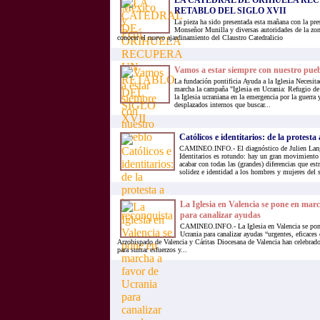
LA CATEDRAL DE ORIHUELA RE
RETABLO DEL SIGLO XVII
La pieza ha sido presentada esta mañana con la pre
Monseñor Munilla y diversas autoridades de la zo
conocer el nuevo ajardinamiento del Claustro Catedralicio
Vamos a estar siempre con nuestro pue
La fundación pontificia Ayuda a la Iglesia Necesi
marcha la campaña "Iglesia en Ucrania: Refugio de 
la Iglesia ucraniana en la emergencia por la guerra 
desplazados internos que buscar...
Católicos e identitarios: de la protesta
CAMINEO.INFO.- El diagnóstico de Julien Lange
Identitarios es rotundo: hay un gran movimiento t
acabar con todas las (grandes) diferencias que es
solidez e identidad a los hombres y mujeres del s
La Iglesia en Valencia se pone en mar
para canalizar ayudas
CAMINEO.INFO.- La Iglesia en Valencia se pone
Ucrania para canalizar ayudas “urgentes, eficaces
Arzobispado de Valencia y Cáritas Diocesana de Valencia han celebrad
para sumar esfuerzos y...