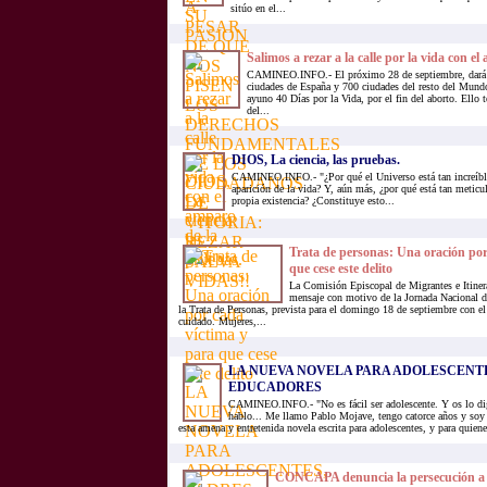
sitúo en el...
Salimos a rezar a la calle por la vida con e
CAMINEO.INFO.- El próximo 28 de septiembre, dará 
ciudades de España y 700 ciudades del resto del Mund
ayuno 40 Días por la Vida, por el fin del aborto. Ello t
del...
DIOS, La ciencia, las pruebas.
CAMINEO.INFO.- "¿Por qué el Universo está tan increíbl
aparición de la vida? Y, aún más, ¿por qué está tan metic
propia existencia? ¿Constituye esto...
Trata de personas: Una oración por
que cese este delito
La Comisión Episcopal de Migrantes e Itine
mensaje con motivo de la Jornada Nacional d
la Trata de Personas, prevista para el domingo 18 de septiembre con el
cuidado. Mujeres,...
LA NUEVA NOVELA PARA ADOLESCENTE
EDUCADORES
CAMINEO.INFO.- "No es fácil ser adolescente. Y os lo dig
hablo... Me llamo Pablo Mojave, tengo catorce años y soy 
esta amena y entretenida novela escrita para adolescentes, y para quien
CONCAPA denuncia la persecución a l