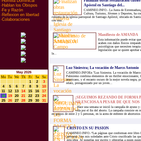
Finalizan obras restauración cubier
·
Homilia Dominical
Apóstol en Santiago del...
·
Hablan los Obispos
·
Fe y Razón
CAMINEO.INFO.- La Junta de Extremadura, a
Cultura, Turismo, Jóvenes y Deportes, ha com
·
Reflexion en libertad
cubierta de la iglesia parroquial de Santiago Apóstol, ubicada en Sant
·
Colaboraciones
con una...
Manifiesto de AMANDA
Esta información puede evitar que 
acaben con daños físicos irreparab
psicológicas que necesiten terapi
legislación que se quiere aprobar
la...
Luz Siniestra; La vocación de Marco Antonio
May 2026
CAMINEO.INFOEn "Luz Siniestra. La vocación de Marco 
Palmireno combina elementos de un thriller emocionante, la
Mo
Tu
We
Th
Fr
Sa
Su
americano, y el encanto oscuro de la mejor novela negra, p
1
2
3
relato, protagonizado por un joven...
4
5
6
7
8
9
10
11
12
13
14
15
16
17
18
19
20
21
22
23
24
¡SEGUIMOS REZANDO DE FORMA P
25
26
27
28
29
30
31
SILENCIOSA A PESAR DE QUE NOS P
Hace una semana se inició la campaña de ayuno y o
vida por el fin del aborto. La campaña consiste en r
en grupos de entre 2 y 5 personas, en la acera de enfrente de abortorios
CRISTO EN SU PASION
CAMINEO.INFO.-“Las páginas que conforman este libro h
personal. Son mis soledades ante Cristo crucificado las q
esta obra. Al ponerlas por escrito y ofrecerlas a quien quie