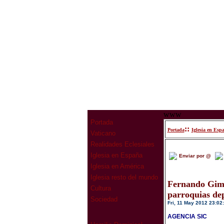
www
Portada
::
Portada
Iglesia en Esp
Vaticano
Realidades Eclesiales
Iglesia en España
Enviar por @
Iglesia en América
Iglesia resto del mundo
Fernando Gimé
Cultura
parroquias dep
Sociedad
Fri, 11 May 2012 23:02
AGENCIA SIC