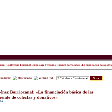
::
::
aña
Conferencia Episcopal Española
Fernando Giménez Barriocanal: «La financiación básica de la
Imprimir
Más votado
Versión PDF
nez Barriocanal: «La financiación básica de las
ende de colectas y donativos»
:00