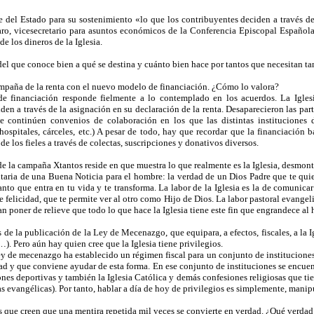
be del Estado para su sostenimiento «lo que los contribuyentes deciden a través d
laro, vicesecretario para asuntos económicos de la Conferencia Episcopal Españo
de los dineros de la Iglesia.
del que conoce bien a qué se destina y cuánto bien hace por tantos que necesitan ta
ampaña de la renta con el nuevo modelo de financiación. ¿Cómo lo valora?
 financiación responde fielmente a lo contemplado en los acuerdos. La Iglesi
den a través de la asignación en su declaración de la renta. Desaparecieron las par
ue continúen convenios de colaboración en los que las distintas instituciones d
 hospitales, cárceles, etc.) A pesar de todo, hay que recordar que la financiación
de los fieles a través de colectas, suscripciones y donativos diversos.
de la campaña Xtantos reside en que muestra lo que realmente es la Iglesia, desmo
itaria de una Buena Noticia para el hombre: la verdad de un Dios Padre que te qui
 Santo que entra en tu vida y te transforma. La labor de la Iglesia es la de comuni
e felicidad, que te permite ver al otro como Hijo de Dios. La labor pastoral evangeliz
 poner de relieve que todo lo que hace la Iglesia tiene este fin que engrandece al 
e la publicación de la Ley de Mecenazgo, que equipara, a efectos, fiscales, a la Igl
. Pero aún hay quien cree que la Iglesia tiene privilegios.
ey de mecenazgo ha establecido un régimen fiscal para un conjunto de instituciones
dad y que conviene ayudar de esta forma. En ese conjunto de instituciones se encuen
iones deportivas y también la Iglesia Católica y demás confesiones religiosas que t
 evangélicas). Por tanto, hablar a día de hoy de privilegios es simplemente, manipul
 que creen que una mentira repetida mil veces se convierte en verdad. ¿Qué verdad