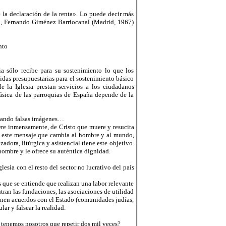
e la declaración de la renta». Lo puede decir más
la, Fernando Giménez Barriocanal (Madrid, 1967)
nto
a sólo recibe para su sostenimiento lo que los
tidas presupuestarias para el sostenimiento básico
e la Iglesia prestan servicios a los ciudadanos
 básica de las parroquias de España depende de la
ntando falsas imágenes…
ere inmensamente, de Cristo que muere y resucita
car este mensaje que cambia al hombre y al mundo,
adora, litúrgica y asistencial tiene este objetivo.
hombre y le ofrece su auténtica dignidad.
esia con el resto del sector no lucrativo del país
 que se entiende que realizan una labor relevante
tran las fundaciones, las asociaciones de utilidad
ienen acuerdos con el Estado (comunidades judías,
ar y falsear la realidad.
 tenemos nosotros que repetir dos mil veces?