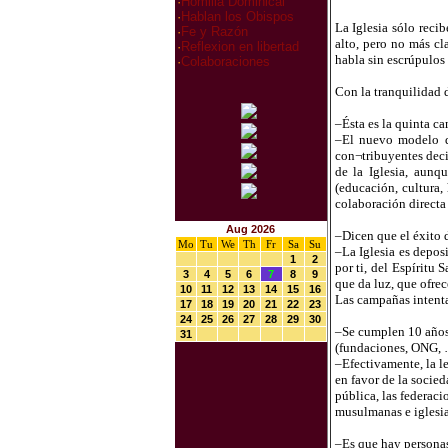
·
Homilia Dominical
·
Hablan los Obispos
La Iglesia sólo reci
·
Fe y Razón
alto, pero no más c
·
Reflexion en libertad
habla sin escrúpulos 
·
Colaboraciones
Con la tranquilidad 
–Ésta es la quinta c
–El nuevo modelo de
con¬tribuyentes deci
de la Iglesia, aunq
(educación, cultura,
colaboración directa 
Aug 2026
–Dicen que el éxito 
Mo
Tu
We
Th
Fr
Sa
Su
–La Iglesia es depos
1
2
por ti, del Espíritu
3
4
5
6
7
8
9
que da luz, que ofrec
10
11
12
13
14
15
16
Las campañas intentan
17
18
19
20
21
22
23
24
25
26
27
28
29
30
–Se cumplen 10 años d
31
(fundaciones, ONG, …)
–Efectivamente, la l
en favor de la socie
pública, las federac
musulmanas e iglesias
–Es que hay personas