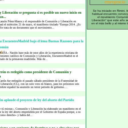
Se ha iniciado en Rimini, It
Liberación se pregunta si es posible un nuevo inicio en
habitual encuentro convoc
n...
el movimiento Comunió
Liberación” que este año s
 Ramón Pérez-Maura y el responsable de Comunión y Liberación en
en el más bello y al mismo t
ará el miércoles 21 de mayo, el manifiesto titulado “Europa 2014. ¿Es
 Se trata de un documento que el movimiento...
 EncuentroMadrid bajo el lema Buenas Razones para la
común
AÑA.- Nacido hace más de once años de la experiencia cristiana de
vimiento católico de Comunión y Liberación, EncuentroMadrid es el
ntado de la primavera madrileña. Más de...
rrón es reelegido como presidente de Comunión y
n
rrón fue reelegido el pasado sábado presidente de la Fraternidad de
iberación (CL), con un solo voto en blanco, para los próximos seis
erdote español ha asumido un tercer periodo de gobierno....
 aplaude el proyecto de ley del aborto del Partido
 tú existas», Comunión y Liberación ha elaborado un manifiesto en el
de la ley del aborto emprendida por el Gobierno de España porque, a su
como derecho» y habla del...