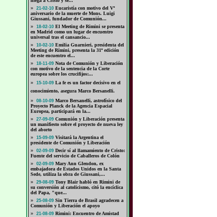
niega a Cristo y se...
»
Eucaristía con motivo del Vº
21-02-10
aniversario de la muerte de Mons. Luigi
Giussani, fundador de Comunión...
»
El Meeting de Rimini se presenta
18-02-10
en Madrid como un lugar de encuentro
universal tras el cansancio...
»
Emilia Guarnieri, presidenta del
10-02-10
Meeting de Rímini, presenta la 31ª edición
de este encuentro el...
»
Nota de Comunión y Liberación
18-11-09
con motivo de la sentencia de la Corte
europea sobre los crucifijos:...
»
La fe es un factor decisivo en el
15-10-09
conocimiento, asegura Marco Bersanelli.
»
Marco Bersanelli, astrofísico del
08-10-09
Proyecto Planck de la Agencia Espacial
Europea, participará en la...
»
Comunión y Liberación presenta
27-09-09
un manifiesto sobre el proyecto de nueva ley
del aborto
»
Visitará la Argentina el
15-09-09
presidente de Comunión y Liberación
»
Decir sí al llamamiento de Cristo:
02-09-09
Fuente del servicio de Caballeros de Colón
»
Mary Ann Glendon, ex
02-09-09
embajadora de Estados Unidos en la Santa
Sede, utiliza la obra de Giussani,...
»
Tony Blair habló en Rimini de
29-08-09
su conversión al catolicismo, citó la encíclica
del Papa, "que...
»
Sin Tierra de Brasil agradecen a
25-08-09
Comunión y Liberación el apoyo
»
Rimini: Encuentro de Amistad
21-08-09