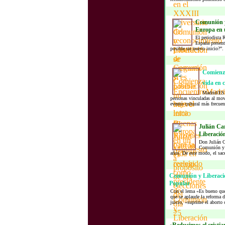
Comunión y 
Europa en u
El periodista
España present
posible un nuevo inicio?”.
Comienza
vida en 
Madrid/ESP
personas vinculadas al mo
evento cultural más frecue
Julián Ca
Liberació
Don Julián Ca
Comunión y L
años. De este modo, el sac
Comunión y Liberación
Popular
Con el lema «Es bueno que
que se aplaude la reforma 
juicio, «suprime el aborto 