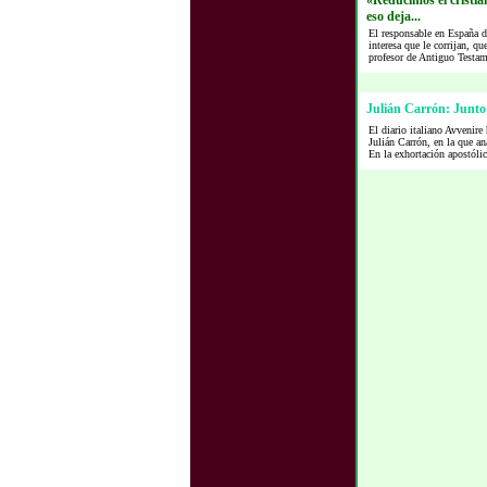
«Reducimos el cristia
eso deja...
El responsable en España d
interesa que le corrijan, qu
profesor de Antiguo Testam
Julián Carrón: Junto 
El diario italiano Avvenire
Julián Carrón, en la que an
En la exhortación apostólic