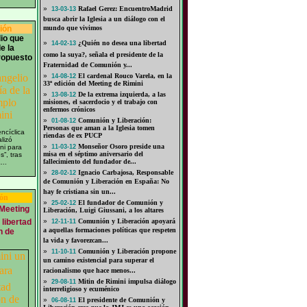
»
Rafael Gerez: EncuentroMadrid
13-03-13
busca abrir la Iglesia a un diálogo con el
ión
mundo que vivimos
io que
»
¿Quién no desea una libertad
14-02-13
de la
como la suya?, señala el presidente de la
ropuesto
Fraternidad de Comunión y...
»
El cardenal Rouco Varela, en la
14-08-12
33ª edición del Meeting de Rimini
»
De la extrema izquierda, a las
13-08-12
misiones, el sacerdocio y el trabajo con
enfermos crónicos
»
Comunión y Liberación:
01-08-12
Personas que aman a la Iglesia tomen
ncíclica
riendas de ex PUCP
lizó
»
Monseñor Osoro preside una
ni para
11-03-12
misa en el séptimo aniversario del
s”, tras
fallecimiento del fundador de...
...
»
Ignacio Carbajosa, Responsable
28-02-12
de Comunión y Liberación en España: No
hay fe cristiana sin un...
ión
»
El fundador de Comunión y
25-02-12
Meeting
Liberación, Luigi Giussani, a los altares
 libertad
»
Comunión y Liberación apoyará
12-11-11
a aquellas formaciones políticas que respeten
n de
la vida y favorezcan...
»
Comunión y Liberación propone
11-10-11
un camino existencial para superar el
racionalismo que hace menos...
»
Mitin de Rimini impulsa diálogo
29-08-11
interreligioso y ecuménico
»
El presidente de Comunión y
06-08-11