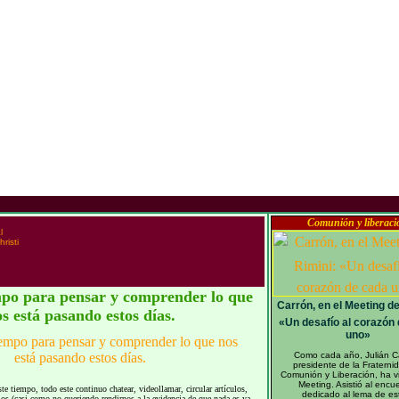
Comunión y liberaci
l
risti
po para pensar y comprender lo que
Carrón, en el Meeting de
s está pasando estos días.
«Un desafío al corazón
uno»
Como cada año, Julián C
presidente de la Fraterni
Comunión y Liberación, ha vi
Meeting. Asistió al encu
iempo, todo este continuo chatear, videollamar, circular artículos,
dedicado al lema de est
ios (casi como no queriendo rendirnos a la evidencia de que nada es ya