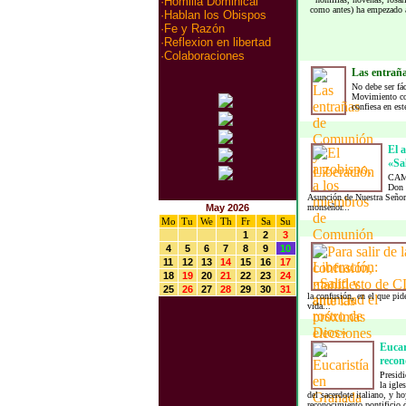
·
Homilia Dominical
como antes) ha empezado a
·
Hablan los Obispos
·
Fe y Razón
·
Reflexion en libertad
·
Colaboraciones
Las entrañ
No debe ser fác
Movimiento co
confiesa en este
El 
«Sal
CAMI
Don G
Asunción de Nuestra Señora
May 2026
monseñor...
Mo
Tu
We
Th
Fr
Sa
Su
1
2
3
4
5
6
7
8
9
10
11
12
13
14
15
16
17
18
19
20
21
22
23
24
25
26
27
28
29
30
31
la confusión, en el que pid
vida...
Eucar
recono
Presidi
la igle
del sacerdote italiano, y 
reconocimiento pontificio d