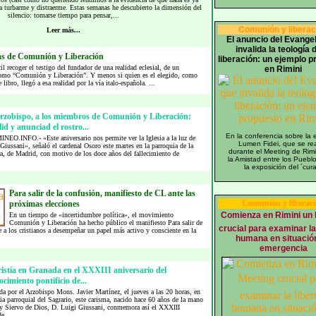
 turbarme y distraerme. Estas semanas he descubierto la dimensión del
silencio: tomarse tiempo para pensar,...
Comunión y liberac
Leer más...
El anuncio del Evangel
invalida la teología 
as de Comunión y Liberación
liberación: un ejemplo p
il recoger el testigo del fundador de una realidad eclesial, de un
en Rimini
mo “Comunión y Liberación”. Y menos si quien es el elegido, como
 libro, llegó a esa realidad por la vía italo-española. ...
arzobispo, a los miembros de Comunión y Liberación:
id y anunciad el rostro...
En la conferencia sobre la e
NEO.INFO.- «Este aniversario nos permite ver la Iglesia a la luz de
Lumen Fidei, que se rea
iussani», señaló el cardenal Osoro este martes en la parroquia de la
durante el Meeting de Rimi
, de Madrid, con motivo de los doce años del fallecimiento de
la Amistad entre los Pueblo
la exposición del ´cura
Para salir de la confusión, manifiesto de CL ante las
Comunión y liberac
próximas elecciones
Comienza en Rimini un 
En un tiempo de «incertidumbre política», el movimiento
Comunión y Liberación ha hecho público el manifiesto Para salir de
crucial para examinar la
e a los cristianos a desempeñar un papel más activo y consciente en la
humana en situació
emergencia
istía en Granada en el XXXIII aniversario del
cimiento pontificio de...
da por el Arzobispo Mons. Javier Martínez, el jueves a las 20 horas, en
sia parroquial del Sagrario, este carisma, nacido hace 60 años de la mano
hoy Siervo de Dios, D. Luigi Giussani, conmemora así el XXXIII
e...