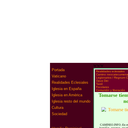
www
Portada
·
Realidades eclesiales
·
Camino neocatecumena
Vaticano
·
Legionarios / Regnum Ch
·
Opus Dei
Realidades Eclesiales
·
Taizé
·
Focolares
Iglesia en España
·
Comunión y liberación
Tomarse tiem
Iglesia en América
no
Iglesia resto del mundo
Cultura
Sociedad
CAMINEO.INFO.-En este t
homilías, novenas, rosar