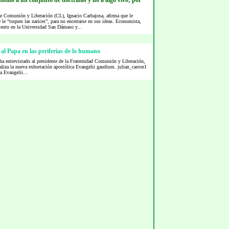
nismo a un conjunto de doctrinas y no a algo vivo; por
e Comunión y Liberación (CL), Ignacio Carbajosa, afirma que le
e le “toquen las narices”, para no encerrarse en sus ideas. Economista,
ento en la Universidad San Dámaso y...
al Papa en las periferias de lo humano
 ha entrevistado al presidente de la Fraternidad Comunión y Liberación,
aliza la nueva exhortación apostólica Evangelii gaudium. julian_carron1
a Evangelii...