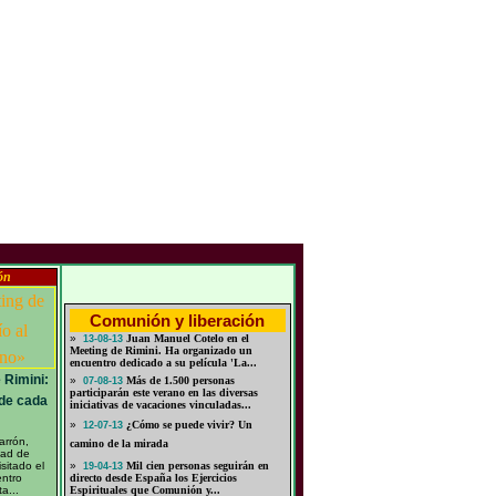
ón
Comunión y liberación
»
Juan Manuel Cotelo en el
13-08-13
Meeting de Rimini. Ha organizado un
encuentro dedicado a su película 'La...
 Rimini:
»
Más de 1.500 personas
07-08-13
participarán este verano en las diversas
 de cada
iniciativas de vacaciones vinculadas...
»
¿Cómo se puede vivir? Un
12-07-13
arrón,
camino de la mirada
dad de
sitado el
»
Mil cien personas seguirán en
19-04-13
entro
directo desde España los Ejercicios
a...
Espirituales que Comunión y...