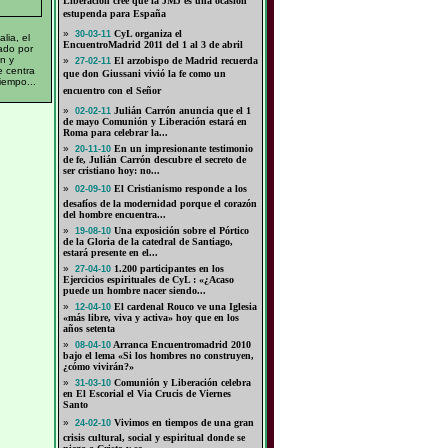
Liberación cree que la JMJ es una ocasión
estupenda para España
»
CyL organiza el
30-03-11
alia, el
EncuentroMadrid 2011 del 1 al 3 de abril
ado por
n y
»
El arzobispo de Madrid recuerda
27-02-11
e centra
que don Giussani vivió la fe como un
iempo...
encuentro con el Señor
»
Julián Carrón anuncia que el 1
02-02-11
de mayo Comunión y Liberación estará en
Roma para celebrar la...
»
En un impresionante testimonio
20-11-10
de fe, Julián Carrón descubre el secreto de
ser cristiano hoy: no...
»
El Cristianismo responde a los
02-09-10
desafíos de la modernidad porque el corazón
del hombre encuentra...
»
Una exposición sobre el Pórtico
19-08-10
de la Gloria de la catedral de Santiago,
estará presente en el...
»
1.200 participantes en los
27-04-10
Ejercicios espirituales de CyL : «¿Acaso
puede un hombre nacer siendo...
»
El cardenal Rouco ve una Iglesia
12-04-10
«más libre, viva y activa» hoy que en los
años setenta
»
Arranca Encuentromadrid 2010
08-04-10
bajo el lema «Si los hombres no construyen,
¿cómo vivirán?»
»
Comunión y Liberación celebra
31-03-10
en El Escorial el Via Crucis de Viernes
Santo
»
Vivimos en tiempos de una gran
24-02-10
crisis cultural, social y espiritual donde se