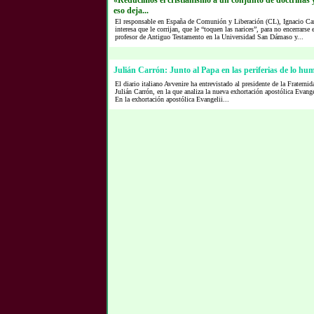
«Reducimos el cristianismo a un conjunto de doctrinas y
eso deja...
El responsable en España de Comunión y Liberación (CL), Ignacio Car
interesa que le corrijan, que le “toquen las narices”, para no encerrarse
profesor de Antiguo Testamento en la Universidad San Dámaso y...
Julián Carrón: Junto al Papa en las periferias de lo hu
El diario italiano Avvenire ha entrevistado al presidente de la Frater
Julián Carrón, en la que analiza la nueva exhortación apostólica Evang
En la exhortación apostólica Evangelii...