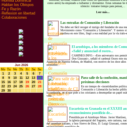
·
Homilia Dominical
como antes) ha empezado a turbarme y distraerme. Estas semanas he d
·
Hablan los Obispos
silencio: tomarse tiempo para pensar,...
·
Fe y Razón
Leer más...
·
Reflexion en libertad
·
Colaboraciones
Las entrañas de Comunión y Liberación
No debe ser fácil recoger el testigo del fundador de una rea
Movimiento como “Comunión y Liberación”. Y menos si q
confiesa en este libro, llegó a esa realidad por la vía italo-
El arzobispo, a los miembros de Comu
«Salid y anunciad el rostro...
CAMINEO.INFO.- «Este aniversario nos permite v
Don Giussani», señaló el cardenal Osoro este mar
Asunción de Nuestra Señora, de Madrid, con motivo de los doce años d
Jun 2026
monseñor...
Mo
Tu
We
Th
Fr
Sa
Su
1
2
3
4
5
6
7
Para salir de la confusión, mani
8
9
10
11
12
13
14
próximas elecciones
15
16
17
18
19
20
21
22
23
24
25
26
27
28
En un tiempo de «incertidumbre polític
Comunión y Liberación ha hecho público 
29
30
la confusión, en el que pide a los cristianos a desempeñar un papel más
vida...
Eucaristía en Granada en el XXXIII ani
reconocimiento pontificio de...
Presidida por el Arzobispo Mons. Javier Martínez, 
la iglesia parroquial del Sagrario, este carisma, n
del sacerdote italiano, y hoy Siervo de Dios, D. Luigi Giussani, con
reconocimiento pontificio de...