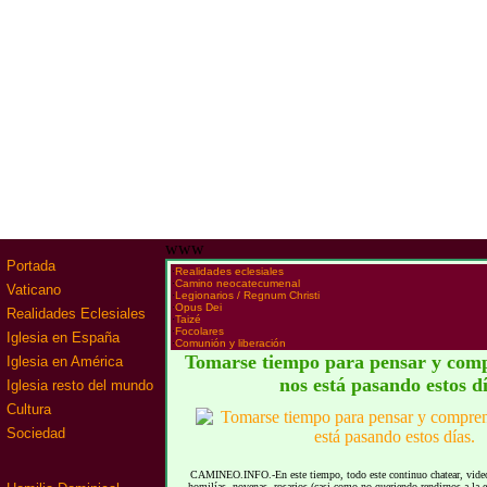
www
Portada
·
Realidades eclesiales
·
Camino neocatecumenal
Vaticano
·
Legionarios / Regnum Christi
·
Opus Dei
Realidades Eclesiales
·
Taizé
·
Focolares
Iglesia en España
·
Comunión y liberación
Tomarse tiempo para pensar y comp
Iglesia en América
nos está pasando estos dí
Iglesia resto del mundo
Cultura
Sociedad
CAMINEO.INFO.-En este tiempo, todo este continuo chatear, videoll
homilías, novenas, rosarios (casi como no queriendo rendirnos a la 