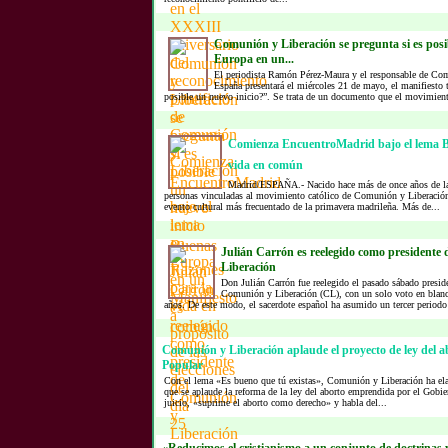
Comunión y Liberación se pregunta si es posi
Europa en un...
El periodista Ramón Pérez-Maura y el responsable de Co
España presentará el miércoles 21 de mayo, el manifiesto
posible un nuevo inicio?”. Se trata de un documento que el movimient
Comienza EncuentroMadrid bajo el lema 
vida en común
Madrid/ESPAÑA.- Nacido hace más de once años de la e
personas vinculadas al movimiento católico de Comunión y Liberació
evento cultural más frecuentado de la primavera madrileña. Más de...
Julián Carrón es reelegido como presidente
Liberación
Don Julián Carrón fue reelegido el pasado sábado preside
Comunión y Liberación (CL), con un solo voto en blanc
años. De este modo, el sacerdote español ha asumido un tercer periodo
Comunión y Liberación aplaude el proyecto de ley del a
Popular
Con el lema «Es bueno que tú existas», Comunión y Liberación ha ela
que se aplaude la reforma de la ley del aborto emprendida por el Gobi
juicio, «suprime el aborto como derecho» y habla del...