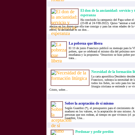
El don de la ancianidad: servicio y 
esperanza
Ha concluido la catequesis del Papa sobre el s
(23-III al 24-VIII-2022). Quiso “animar a tod
afectos en los dones que ella trae consigo y para las otras edades de la 
efecto, la ancianidad es un don...
La pobreza que libera
El 13 de junio Francisco publicó su mensaje para la V
pobres, que se celebrará el mismo día del próximo no
enseñanza y la propuesta: “Jesucristo se hizo pobre por
trata...
Necesidad de la formación li
La carta apostólica Desiderio deside
Francisco, subraya la necesidad de l
todos los fieles, no solo para los lai
liturgia cristiana se entiende y se 
Cristo, sobre...
Sobre la aceptación de sí mismo
Según Guardini (*), el presupuesto para el crecimiento de l
madurez en los valores, es la aceptación de uno mismo. Ac
personas que nos rodean, al tiempo en que vivimos (cf. pa
Guardini, Una...
Perdonar y pedir perdón