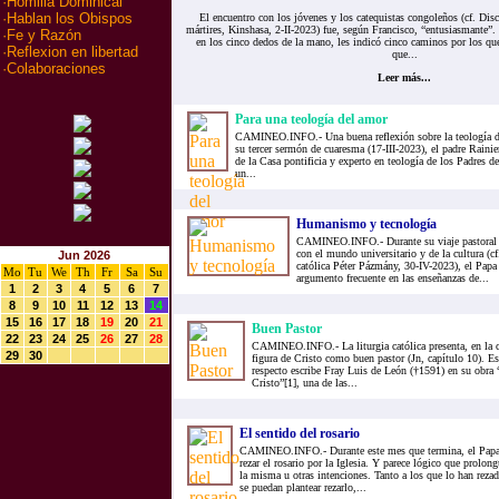
·
Homilia Dominical
·
Hablan los Obispos
El encuentro con los jóvenes y los catequistas congoleños (cf. Disc
mártires, Kinshasa, 2-II-2023) fue, según Francisco, “entusiasmante”
·
Fe y Razón
en los cinco dedos de la mano, les indicó cinco caminos por los qu
·
Reflexion en libertad
que...
·
Colaboraciones
Leer más...
Para una teología del amor
CAMINEO.INFO.- Una buena reflexión sobre la teología del
su tercer sermón de cuaresma (17-III-2023), el padre Raini
de la Casa pontificia y experto en teología de los Padres de 
un...
Humanismo y tecnología
CAMINEO.INFO.- Durante su viaje pastoral a
con el mundo universitario y de la cultura (c
Jun 2026
católica Péter Pázmány, 30-IV-2023), el Pap
Mo
Tu
We
Th
Fr
Sa
Su
argumento frecuente en las enseñanzas de...
1
2
3
4
5
6
7
8
9
10
11
12
13
14
15
16
17
18
19
20
21
Buen Pastor
22
23
24
25
26
27
28
CAMINEO.INFO.- La liturgia católica presenta, en la c
29
30
figura de Cristo como buen pastor (Jn, capítulo 10). Es
respecto escribe Fray Luis de León (†1591) en su obra
Cristo”[1], una de las...
El sentido del rosario
CAMINEO.INFO.- Durante este mes que termina, el Papa 
rezar el rosario por la Iglesia. Y parece lógico que prolo
la misma u otras intenciones. Tanto a los que lo han reza
se puedan plantear rezarlo,...