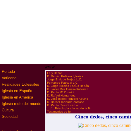
www
Portada
·
Fe y Razón
·
D. Ramiro Pellitero Iglesias
Vaticano
·
Jorge Enrique Mújica L.C.
·
Fernando Pascual L.C.
Realidades Eclesiales
·
D. Jorge Nicolás Facíus Redón
·
D. Javier Mira Garcia-Gutierrez
Iglesia en España
·
D. Pablo Mª Ozcoidi
·
D. Rafael Hernandez
Iglesia en América
·
D. José Israel Pequero Aquino
·
D. Rafael Tortonda Zarzoso
Iglesia resto del mundo
·
D. Paulo Reis Godinho
·
.../... Psicología a la luz de la fé
Cultura
·
Testimonios de fe
Cinco dedos, cinco cami
Sociedad