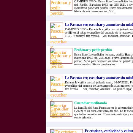
CAMINEO.INFO.- En su libro La condición huma
(ed. Paidós, Barcelona 1993, pp. 255-262), a niv
asombroso poder del perdón. Sirve para deshacer 
liberar de sus consecuencias. Sin...
La Pascua: ver, escuchar y anunciar sin mie
CAMINEO.INFO.- Durante la vigilia pascual (sábado san
se fijó en el relato evangélico del anuncio de la resurrecc
1-10). Y subrayó tres verbos. Ver, escuchar, anunciar E
Perdonar y pedir perdón
En su libro La condición humana, explica Hanna 
Barcelona 1993, pp. 255-262), a nivel antropoló
perdón. Sirve para deshacer los actos del pasado y
consecuencias. Sin ser perdonados...
La Pascua: ver, escuchar y anunciar sin mie
Durante la vigilia pascual (sábado santo, 16-IV-2022), Fra
evangélico del anuncio de la resurrección a las mujeres (
tres verbos. Ver, escuchar, anunciar En primer lugar, v
Custodiar meditando
La homilía del Papa Francisco en la solemnidad 
I-2022) es un buen comienzo del año. En la escue
que todos necesitamos. Ella –como anticipo y madr
como primera...
Fe cristiana, catolicidad y cultur