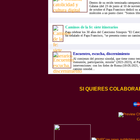
Dentro de su recién terminada catequesis
Gálatas (del 23 de junio al 10 de noviem
de octubre el Papa Francisco dedicó su a
miércoles a un punto clave: "Somos lib
Caminos de la fe: siete itinerarios
Para celebrar los 30 años del Catecismo Sinopsis "El Cateci
ha señalado el Papa Francisco, "se presenta como un camin
Encuentro, escucha, discernimiento
Al comienzo del proceso sinodal, que tiene como tem
comunión, participación, misión” (2021-2023), el Pap
intervenciones: con los fieles de Roma (18-IX-2021, u
camino sinodal...
SI QUIERES COLABORA
C