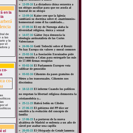
»
La dictadura china secuestra a
13-09-16
un obispo auxiliar para que no acuda al
funeral de su obispo
á en la
»
Kaine cree que la Iglesia
13-09-16
cia
cambiará su doctrina sobre el «matrimonio»
homosexual como él ha cambiado...
»
El rey de Noruega alaba la
07-09-16
diversidad religiosa, étnica y sexual
ral de
»
Gádor Joya denuncia la
14-07-16
 a las
ideología antinatalista de las Cortes
rio y la
Valencianas
por el
»
Gotti Tedeschi sobre el Brexit:
24-06-16
adora y
No hay Europa sin valores y moral comunes
»
La Asociación Enraizados pide
23-02-16
una reunión a Colau para entregarle las más
de 57.000 firmas recogidas
»
El Parlamento Europeo vota
03-02-16
calificar de genocidio
a co-
na
»
Cifuentes da pases gratuitos de
03-02-16
Metro a los transexuales. Cifuentes nos
discrimina
»
El informe Cuando los políticos
18-12-15
no respetan la libertad religiosa demuestra la
as
olíticos
cristianofobia y...
las
»
Habrá belén en Cibeles
25-11-15
por el
»
El gobierno del PP dice ser
políticos
27-06-15
sensible a la evolución del concepto de
familia
»
La portavoz de la nueva
17-06-15
alcaldesa de Madrid se enfrenta a un año de
cárcel por asaltar una capilla
é el
»
El Obispado de Getafe lamenta
20-05-15