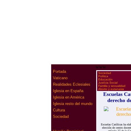
www
Portada
·
Sociedad
·
Política
Vaticano
·
Educación
·
Justícia Social
Realidades Eclesiales
·
Familia y sexualidad
·
Aborto y eutanasia
Iglesia en España
Escuelas Ca
Iglesia en América
derecho de
Iglesia resto del mundo
Cultura
Sociedad
Escuelas Católicas ha ela
elección de centro docen
artículo 27 de la C