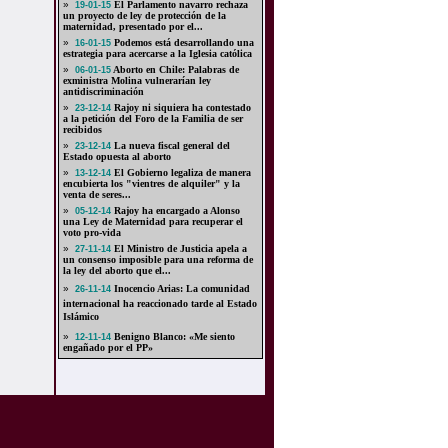
»
El Parlamento navarro rechaza
19-01-15
un proyecto de ley de protección de la
maternidad, presentado por el...
»
Podemos está desarrollando una
16-01-15
estrategia para acercarse a la Iglesia católica
»
Aborto en Chile: Palabras de
06-01-15
exministra Molina vulnerarían ley
antidiscriminación
»
Rajoy ni siquiera ha contestado
23-12-14
a la petición del Foro de la Familia de ser
recibidos
»
La nueva fiscal general del
23-12-14
Estado opuesta al aborto
»
El Gobierno legaliza de manera
13-12-14
encubierta los "vientres de alquiler" y la
venta de seres...
»
Rajoy ha encargado a Alonso
05-12-14
una Ley de Maternidad para recuperar el
voto pro-vida
»
El Ministro de Justicia apela a
27-11-14
un consenso imposible para una reforma de
la ley del aborto que el...
»
Inocencio Arias: La comunidad
26-11-14
internacional ha reaccionado tarde al Estado
Islámico
»
Benigno Blanco: «Me siento
12-11-14
engañado por el PP»