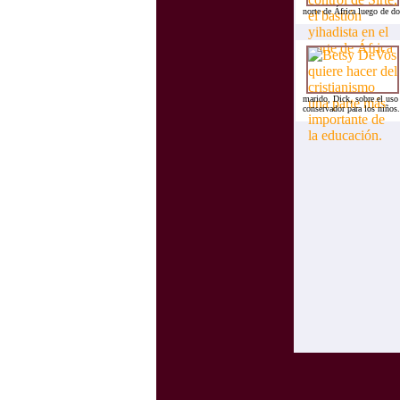
norte de África luego de do
marido, Dick, sobre el uso 
conservador para los niños