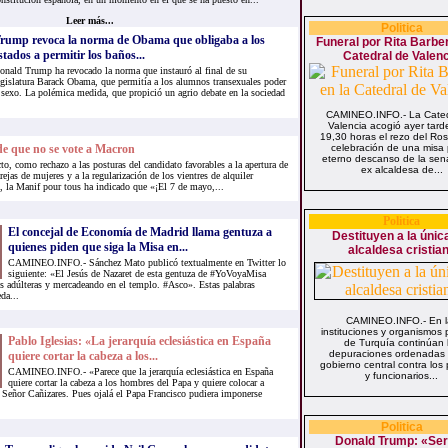
Leer más...
Politica
rump revoca la norma de Obama que obligaba a los
Funeral por Rita Barber
stados a permitir los baños...
Catedral de Valen
onald Trump ha revocado la norma que instauró al final de su
egislatura Barack Obama, que permitía a los alumnos transexuales poder
u sexo. La polémica medida, que propició un agrio debate en la sociedad
CAMINEO.INFO.- La Cated
Valencia acogió ayer tarde
19,30 horas el rezo del Rosa
de que no se vote a Macron
celebración de una misa 
eterno descanso de la sen
como rechazo a las posturas del candidato favorables a la apertura de
ex alcaldesa de...
rejas de mujeres y a la regularización de los vientres de alquiler
o, la Manif pour tous ha indicado que «¡El 7 de mayo,...
Politica
El concejal de Economía de Madrid llama gentuza a
Destituyen a la únic
quienes piden que siga la Misa en...
alcaldesa cristia
CAMINEO.INFO.- Sánchez Mato publicó textualmente en Twitter lo
siguiente: «El Jesús de Nazaret de esta gentuza de #YoVoyaMisa
es adúlteras y mercadeando en el templo. #Asco». Estas palabras
da...
CAMINEO.INFO.- En l
instituciones y organismos p
Pablo Iglesias: «La jerarquía eclesiástica en España
de Turquía continúan 
depuraciones ordenadas 
quiere cortar la cabeza a los...
gobierno central contra los 
CAMINEO.INFO.- «Parece que la jerarquía eclesiástica en España
y funcionarios...
quiere cortar la cabeza a los hombres del Papa y quiere colocar a
 Señor Cañizares. Pues ojalá el Papa Francisco pudiera imponerse
Politica
Donald Trump: «Ser