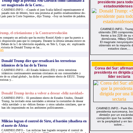
Trump elige al provida Neil Gorsuch como candidato a
presidente para todo
ser magistrado de la Corte...
estadounidenses
CAMINEO.INFO.- «Cuando el juez Scalia falleció repentinamente el
pasado mes de febrero, hice una promesa al pueblo estadounidense de»
el país para la Corte Suprema», dijo Trump. «Soy un hombre de palabra.
CAMINEO.INFO.- Trum
obtenido 290 compromisa
rump, el cristianismo y la Contrarrevolución
frente a los 228 de su r
es comparto un artículo que ha escrito Roniel Aledo y que ha puesto a
demócrata, Hillary Clin
i disposición para que lo comparta. Durante la última semana estuve en
El magnate neoyorquin
l Debate de la 1 de televisión española, en Tele 5, Cope, etc. explicando
obtenido en la mayoría d
a victoria de Donald Trump en las...
estados clave,...
Donald Trump dice que erradicará los terroristas
Politica
islámicos de la faz de la Tierra
Corea del Sur: afirman
CAMINEO.INFO.- «El Estado Islámico (EI) y otros terroristas
presidenta es dirigida 
islámicos continuamente asesinan cristianos en sus comunidades y
líder sectaria
rte de su yihad global», ha dicho el presidente electo de EEUU. Trump
oristas y...
Donald Trump invita a volver a desear «feliz navidad»
CAMINEO.INFO.- El presidente electo de Estados Unidos, Donald
Trump, ha invitado estas navidades a retomar la costumbre de desear
«feliz navidad» y no «felices fiestas» y otros saludos similares, que se
han ido imponiendo en los ambientes políticamente...
CAMINEO.INFO.- Park Geu
presidenta surcoreana, bo
dimisión por un escánda
corrupción que ha sumido 
Milicias logran el control de Sirte, el bastión yihadista en
en la perplejidad y en las
sobre...
el norte de África
CAMINEO.INFO.- Las milicias han logrado recuperar el control de