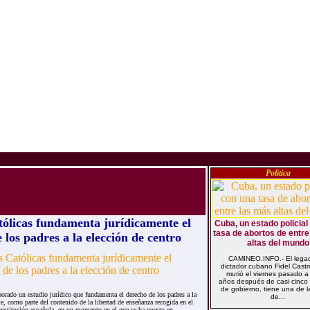
Politica
tólicas fundamenta jurídicamente el
Cuba, un estado policial
tasa de abortos de entr
 los padres a la elección de centro
altas del mundo
CAMINEO.INFO.- El legad
dictador cubano Fidel Castr
murió el viernes pasado a
años después de casi cinco
de gobierno, tiene una de l
borado un estudio jurídico que fundamenta el derecho de los padres a la
de...
te, como parte del contenido de la libertad de enseñanza recogida en el
onstitución española, en un momento en el que se ha puesto en...