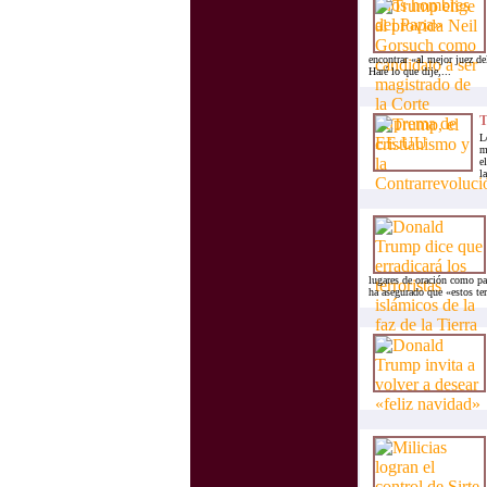
encontrar «al mejor juez d
Haré lo que dije,...
T
L
m
e
l
lugares de oración como pa
ha asegurado que «estos terr