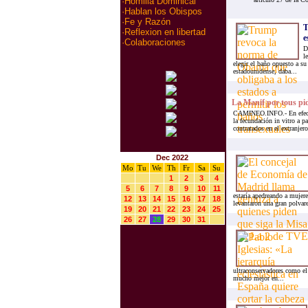
·
Homilia Dominical
·
Hablan los Obispos
·
Fe y Razón
T
·
Reflexion en libertad
e
·
Colaboraciones
D
l
elegir el baño opuesto a s
estadounidense, daba...
La Manif por tous pi
CAMINEO.INFO.- En efecto, 
la fecundación in vitro a pa
contratados en el extranjer
Dec 2022
Mo
Tu
We
Th
Fr
Sa
Su
1
2
3
4
5
6
7
8
9
10
11
estaría apedreando a mujer
12
13
14
15
16
17
18
levantaron una gran polvare
19
20
21
22
23
24
25
26
27
28
29
30
31
ultraconservadores como el
mucho mejor en...