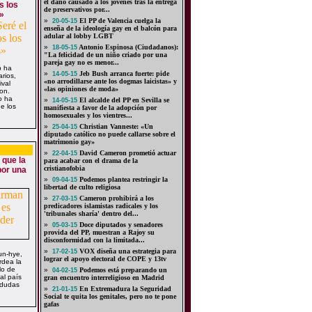
el daño causado a los jóvenes tras la entrega
s los
de preservativos por...
»
»
El PP de Valencia cuelga la
20-05-15
enseña de la ideología gay en el balcón para
adular al lobby LGBT
»
Antonio Espinosa (Ciudadanos):
18-05-15
"La felicidad de un niño criado por una
pareja gay no es menor...
p ha
»
Jeb Bush arranca fuerte: pide
14-05-15
rios,
«no arrodillarse ante los dogmas laicistas» y
ival
«las opiniones de moda»
ton.
o ha
»
El alcalde del PP en Sevilla se
14-05-15
e los
manifiesta a favor de la adopción por
homosexuales y los vientres...
»
Christian Vanneste: «Un
25-04-15
diputado católico no puede callarse sobre el
matrimonio gay»
»
David Cameron prometió actuar
22-04-15
 que la
para acabar con el drama de la
cristianofobia
por una
»
Podemos plantea restringir la
09-04-15
libertad de culto religiosa
»
Cameron prohibirá a los
27-03-15
predicadores islamistas radicales y los
'tribunales sharía' dentro del...
»
Doce diputados y senadores
05-03-15
provida del PP, muestran a Rajoy su
disconformidad con la limitada...
»
VOX diseña una estrategia para
17-02-15
n-hye,
lograr el apoyo electoral de COPE y 13tv
rdea la
lo de
»
Podemos está preparando un
04-02-15
al país
gran encuentro interreligioso en Madrid
 dudas
»
En Extremadura la Seguridad
21-01-15
Social te quita los genitales, pero no te pone
gafas