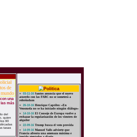
»
Santos anuncia que el nuevo
03-11-16
acuerdo con las FARC no se someterá a
 con una
referéndum
e las más
»
Henrique Capriles: «En
26-10-16
Venezuela no se ha iniciado ningún diálogo»
»
El Consejo de Europa vuelve a
14-10-16
o del
rechazar la regularización de los vientres de
o, quien
alquiler
 los 90
 décadas
»
Trump busca el voto provida
22-09-16
as tasas
»
Manuel Valls advierte que
14-09-16
Francia afronta una amenaza máxima e
impide atentados a diario