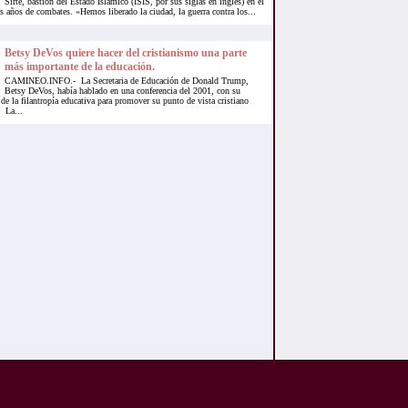
Sirte, bastión del Estado Islámico (ISIS, por sus siglas en inglés) en el
s años de combates. «Hemos liberado la ciudad, la guerra contra los...
Betsy DeVos quiere hacer del cristianismo una parte
más importante de la educación.
CAMINEO.INFO.- La Secretaria de Educación de Donald Trump,
Betsy DeVos, había hablado en una conferencia del 2001, con su
de la filantropía educativa para promover su punto de vista cristiano
. La...