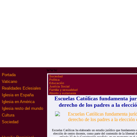
www
Portada
·
Sociedad
·
Política
Vaticano
·
Educación
·
Justícia Social
Realidades Eclesiales
·
Familia y sexualidad
·
Aborto y eutanasia
Iglesia en España
Escuelas Católicas fundamenta jur
Iglesia en América
derecho de los padres a la elecci
Iglesia resto del mundo
Cultura
Sociedad
Escuelas Católicas ha elaborado un estudio jurídico que fundamenta e
elección de centro docente, como parte del contenido de la libertad 
artículo 27 de la Constitución española, en un momento en el q