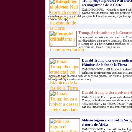
Trump elige al provida Neil Gor
ser magistrado de la Corte...
CAMINEO.INFO.- «Cuando el juez Scalia f
pasado mes de febrero, hice una promesa 
encontrar «al mejor juez del país para la Corte Suprema», dijo Trump
Haré lo que dije,...
Trump, el cristianismo y la Contrar
Les comparto un artículo que ha escrito Roni
mi disposición para que lo comparta. Durant
el Debate de la 1 de televisión española, en 
la victoria de Donald Trump en las...
Donald Trump dice que erradicará
islámicos de la faz de la Tierra
CAMINEO.INFO.- «El Estado Islámico (EI)
islámicos continuamente asesinan cristia
lugares de oración como parte de su yihad global», ha dicho el presi
ha asegurado que «estos terroristas y...
Donald Trump invita a volver a d
CAMINEO.INFO.- El presidente electo d
Trump, ha invitado estas navidades a reto
«feliz navidad» y no «felices fiestas» y ot
han ido imponiendo en los ambientes polí
Milicias logran el control de Sirte
el norte de África
CAMINEO.INFO.- Las milicias han logrado