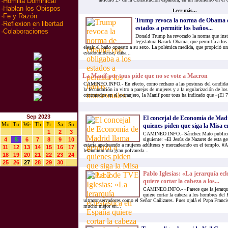
·
Homilia Dominical
·
Hablan los Obispos
Leer más...
·
Fe y Razón
Trump revoca la norma de Obama q
·
Reflexion en libertad
estados a permitir los baños...
·
Colaboraciones
Donald Trump ha revocado la norma que insta
legislatura Barack Obama, que permitía a los
elegir el baño opuesto a su sexo. La polémica medida, que propició un
estadounidense, daba...
La Manif por tous pide que no se vote a Macron
CAMINEO.INFO.- En efecto, como rechazo a las posturas del candidato
la fecundación in vitro a parejas de mujeres y a la regularización de los
contratados en el extranjero, la Manif pour tous ha indicado que «¡El 
Sep 2023
El concejal de Economía de Mad
Mo
Tu
We
Th
Fr
Sa
Su
quienes piden que siga la Misa en
1
2
3
CAMINEO.INFO.- Sánchez Mato publicó t
4
5
6
7
8
9
10
siguiente: «El Jesús de Nazaret de esta 
estaría apedreando a mujeres adúlteras y mercadeando en el templo. #A
11
12
13
14
15
16
17
levantaron una gran polvareda...
18
19
20
21
22
23
24
25
26
27
28
29
30
Pablo Iglesias: «La jerarquía ecl
quiere cortar la cabeza a los...
CAMINEO.INFO.- «Parece que la jerarquía
quiere cortar la cabeza a los hombres del 
ultraconservadores como el Señor Cañizares. Pues ojalá el Papa Franc
mucho mejor en...