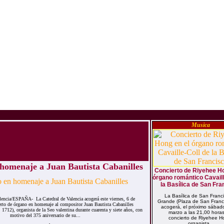
Musica
 homenaje a Juan Bautista Cabanilles
Concierto de Riyehee Ho
órgano romántico Cavaill
la Basílica de San Fra
La Basílica de San Franci
ia/ESPAÑA- La Catedral de Valencia acogerá este viernes, 6 de
Grande (Plaza de San Franci
erto de órgano en homenaje al compositor Juan Bautista Cabanilles
acogerá, el próximo sábad
1712), organista de la Seo valentina durante cuarenta y siete años, con
marzo a las 21,00 horas
motivo del 375 aniversario de su...
concierto de Riyehee H
organista...