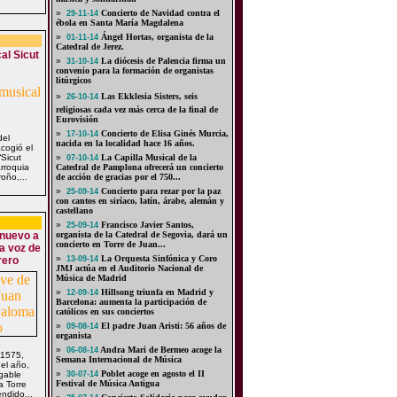
»
Concierto de Navidad contra el
29-11-14
ébola en Santa María Magdalena
»
Ángel Hortas, organista de la
01-11-14
Catedral de Jerez.
l Sicut
»
La diócesis de Palencia firma un
31-10-14
convenio para la formación de organistas
litúrgicos
»
Las Ekklesia Sisters, seis
26-10-14
religiosas cada vez más cerca de la final de
Eurovisión
»
Concierto de Elisa Ginés Murcia,
17-10-14
del
nacida en la localidad hace 16 años.
cogió el
“Sicut
»
La Capilla Musical de la
07-10-14
arroquia
Catedral de Pamplona ofrecerá un concierto
oño,...
de acción de gracias por el 750...
»
Concierto para rezar por la paz
25-09-14
con cantos en siríaco, latín, árabe, alemán y
castellano
»
Francisco Javier Santos,
25-09-14
 nuevo a
organista de la Catedral de Segovia, dará un
concierto en Torre de Juan...
a voz de
»
La Orquesta Sinfónica y Coro
rero
13-09-14
JMJ actúa en el Auditorio Nacional de
Música de Madrid
»
Hillsong triunfa en Madrid y
12-09-14
Barcelona: aumenta la participación de
católicos en sus conciertos
»
El padre Juan Aristi: 56 años de
09-08-14
organista
»
Andra Mari de Bermeo acoge la
06-08-14
 1575,
Semana Internacional de Música
el año,
»
Poblet acoge en agosto el II
igable
30-07-14
Festival de Música Antigua
a Torre
ndido...