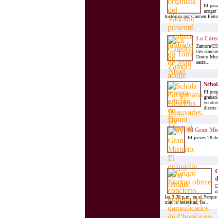
El pasa
acoger 
histórico por Carmen Feito,
La Cated
Zamora/ESP
tres concie
Domo Musica
sacra...
Schol
El greg
grabaci
vendier
discos 
El Gran Mist
El jueves 28 de
G
d
E
d
las 3:30 p.m. en el Parque 
más lo necesitan, las...