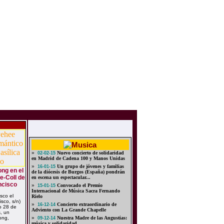
»
Nuevo concierto de solidaridad
02-02-15
en Madrid de Cadena 100 y Manos Unidas
»
Un grupo de jóvenes y familias
16-01-15
ng en el
de la diócesis de Burgos (España) pondrán
e-Coll de
en escena un espectacular...
ncisco
»
Convocado el Premio
15-01-15
Internacional de Música Sacra Fernando
sco el
Rielo
sco, s/n)
»
Concierto extraordinario de
16-12-14
o 28 de
Adviento con La Grande Chapelle
, un
ong,
»
Nuestra Madre de las Angustias:
09-12-14
música y solidaridad