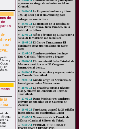
»
Concierto Solidario para ayudar
25-07-14
a jóvenes en riesgo de exclusión social en
Granada
»
La Orquesta Sinfónica y Coro
24-07-14
JMJ apuesta por el crowfunding para
ones de
sufragar su cuarto disco
o de
»
El organista de la Basílica de
24-07-14
ipar en
San Pedro de Roma, Juan Paradell, en la
catedral de Bilbao
»
Niños y jóvenes de El Salvador a
23-07-14
salvo de la violencia con la música
»
El Centro Tarraconense El
19-07-14
Seminario acoge tres conciertos de canto
coral
»
Concierto próximo domingo.
11-07-14
Dúo Gabrielli. Violonchelo y órgano.
gación
Toledo y
»
El coro infantil de la Catedral de
08-07-14
 Obras
Menorca participa en el 39 Congreso
MP) en
Internacional de su...
s el...
»
Flauta, saxofón y órgano, unidos
04-07-14
en Torre de Juan Abad
»
Guadix acoge un Seminario de
28-06-14
Investigación sobre Música Sacra
»
La organista coreana Riyehee
28-06-14
Semana
Hong, ofrecerá un concierto en Torre de
Juan Abad.
»
Domo Musical: tres conciertos
17-06-14
estivales de alto nivel en la Catedral de
Zamora
»
Torrelavega acogerá la 28 edición
16-06-14
internacional del Multifestival David
ario de
 alberga
»
Nuevo curso de la Escuela de
11-06-14
ero 42,
Música «Cardenal Silíceo» de Toledo
aína.
»
VERDAD, FIDELIDAD Y
27-05-14
nzan...
EXCELENCIA DESDE 1763