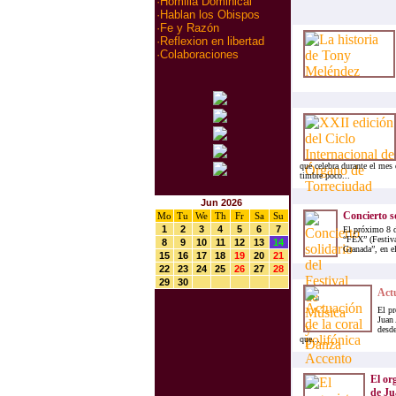
·
Homilia Dominical
·
Hablan los Obispos
·
Fe y Razón
·
Reflexion en libertad
·
Colaboraciones
que celebra durante el mes 
timbre poco...
Jun 2026
Concierto s
Mo
Tu
We
Th
Fr
Sa
Su
1
2
3
4
5
6
7
El próximo 8 d
“FEX” (Festiva
8
9
10
11
12
13
14
Granada”, en el
15
16
17
18
19
20
21
22
23
24
25
26
27
28
29
30
Actu
El pr
Juan
desde
que...
El or
de Ju