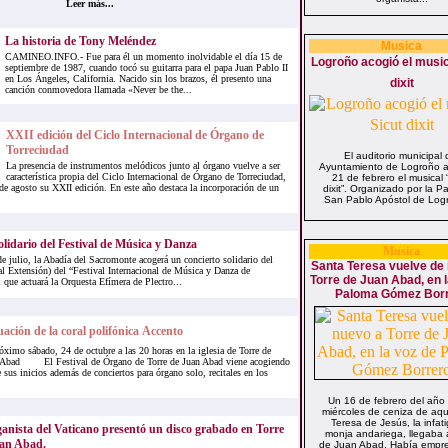
Leer más...
La historia de Tony Meléndez
Musica
CAMINEO.INFO.- Fue para él un momento inolvidable el día 15 de
Logroño acogió el musica
septiembre de 1987, cuando tocó su guitarra para el papa Juan Pablo II
en Los Ángeles, California. Nacido sin los brazos, él presento una
dixit
canción conmovedora llamada «Never be the...
XXII edición del Ciclo Internacional de Órgano de
Torreciudad
El auditorio municipal 
La presencia de instrumentos melódicos junto al órgano vuelve a ser
Ayuntamiento de Logroño a
característica propia del Ciclo Internacional de Órgano de Torreciudad,
21 de febrero el musical 
de agosto su XXII edición. En este año destaca la incorporación de un
dixit”. Organizado por la P
San Pablo Apóstol de Logr
olidario del Festival de Música y Danza
Musica
e julio, la Abadía del Sacromonte acogerá un concierto solidario del
Santa Teresa vuelve de
l Extensión) del “Festival Internacional de Música y Danza de
Torre de Juan Abad, en l
 que actuará la Orquesta Efímera de Plectro...
Paloma Gómez Bor
ación de la coral polifónica Accento
óximo sábado, 24 de octubre a las 20 horas en la iglesia de Torre de
 Abad El Festival de Órgano de Torre de Juan Abad viene acogiendo
 sus inicios además de conciertos para órgano solo, recitales en los
Un 16 de febrero del año
miércoles de ceniza de aqu
Teresa de Jesús, la infat
ganista del Vaticano presentó un disco grabado en Torre
monja andariega, llegaba 
an Abad.
de Juan Abad. Había empre