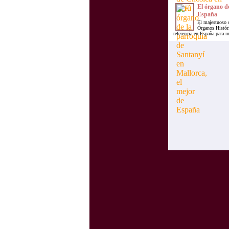
El órgano de
España
El majestuoso ó
Órganos Históri
referencia en España para 