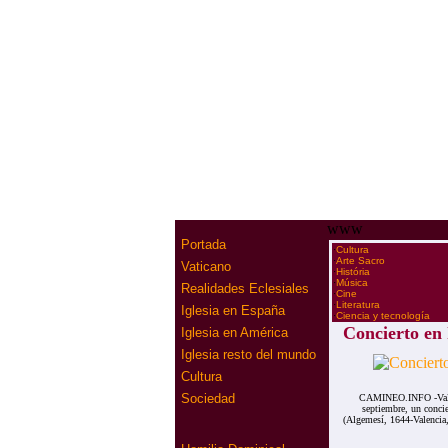
www
Portada
·
Cultura
·
Arte Sacro
Vaticano
·
História
·
Música
Realidades Eclesiales
·
Cine
·
Literatura
Iglesia en España
·
Ciencia y tecnología
Concierto en
Iglesia en América
Iglesia resto del mundo
Cultura
Sociedad
CAMINEO.INFO -Valenc
septiembre, un conci
(Algemesí, 1644-Valencia, 