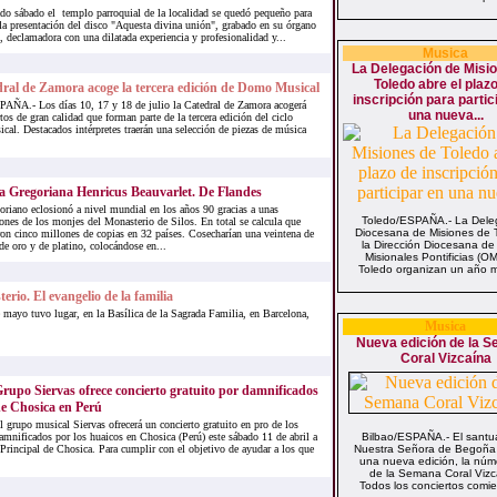
do sábado el templo parroquial de la localidad se quedó pequeño para
la presentación del disco "Aquesta divina unión", grabado en su órgano
 declamadora con una dilatada experiencia y profesionalidad y...
Musica
La Delegación de Misi
Toledo abre el plaz
ral de Zamora acoge la tercera edición de Domo Musical
inscripción para partic
AÑA.- Los días 10, 17 y 18 de julio la Catedral de Zamora acogerá
una nueva...
rtos de gran calidad que forman parte de la tercera edición del ciclo
l. Destacados intérpretes traerán una selección de piezas de música
a Gregoriana Henricus Beauvarlet. De Flandes
oriano eclosionó a nivel mundial en los años 90 gracias a unas
Toledo/ESPAÑA.- La Dele
ones de los monjes del Monasterio de Silos. En total se calcula que
Diocesana de Misiones de 
on cinco millones de copias en 32 países. Cosecharían una veintena de
la Dirección Diocesana de
de oro y de platino, colocándose en...
Misionales Pontificias (O
Toledo organizan un año má
erio. El evangelio de la familia
 mayo tuvo lugar, en la Basílica de la Sagrada Familia, en Barcelona,
Musica
Nueva edición de la 
Coral Vizcaína
rupo Siervas ofrece concierto gratuito por damnificados
e Chosica en Perú
l grupo musical Siervas ofrecerá un concierto gratuito en pro de los
amnificados por los huaicos en Chosica (Perú) este sábado 11 de abril a
Bilbao/ESPAÑA.- El santu
Principal de Chosica. Para cumplir con el objetivo de ayudar a los que
Nuestra Señora de Begoña
una nueva edición, la núm
de la Semana Coral Vizc
Todos los conciertos comie