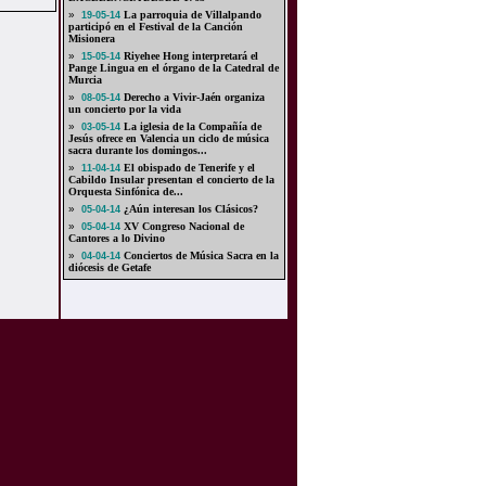
»
La parroquia de Villalpando
19-05-14
participó en el Festival de la Canción
Misionera
»
Riyehee Hong interpretará el
15-05-14
Pange Lingua en el órgano de la Catedral de
Murcia
»
Derecho a Vivir-Jaén organiza
08-05-14
un concierto por la vida
»
La iglesia de la Compañía de
03-05-14
Jesús ofrece en Valencia un ciclo de música
sacra durante los domingos...
»
El obispado de Tenerife y el
11-04-14
Cabildo Insular presentan el concierto de la
Orquesta Sinfónica de...
»
¿Aún interesan los Clásicos?
05-04-14
»
XV Congreso Nacional de
05-04-14
Cantores a lo Divino
»
Conciertos de Música Sacra en la
04-04-14
diócesis de Getafe