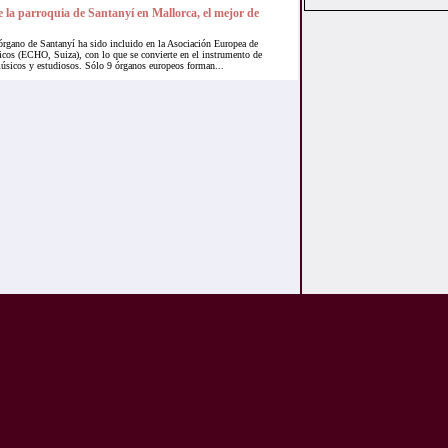
 la parroquia de Santanyí en Mallorca, el mejor de
rgano de Santanyí ha sido incluido en la Asociación Europea de
cos (ECHO, Suiza), con lo que se convierte en el instrumento de
músicos y estudiosos. Sólo 9 órganos europeos forman...