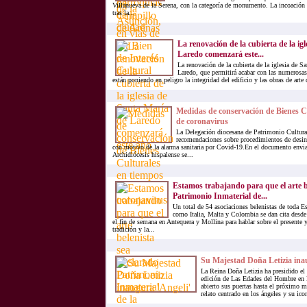
Villanueva de la Serena, con la categoría de monumento. La incoación 
tras la...
La renovación de la cubierta de la ig
Laredo comenzará este...
La renovación de la cubierta de la iglesia de S
Laredo, que permitirá acabar con las numerosa
están poniendo en peligro la integridad del edificio y las obras de arte 
Medidas de conservación de Bienes C
de coronavirus
La Delegación diocesana de Patrimonio Cultural
recomendaciones sobre procedimientos de desin
con motivo de la alarma sanitaria por Covid-19.En el documento enviad
Archidiócesis hispalense se...
Estamos trabajando para que el arte b
Patrimonio Inmaterial de...
Un total de 54 asociaciones belenistas de toda E
como Italia, Malta y Colombia se dan cita desde 
el fin de semana en Antequera y Mollina para hablar sobre el presente y
tradición y la...
Su Majestad Doña Letizia ina
La Reina Doña Letizia ha presidido el
edición de Las Edades del Hombre en 
abierto sus puertas hasta el próximo 
relato centrado en los ángeles y su icon