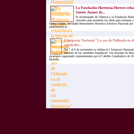
La Fundación Hortensia Herrero rehabil
Santos Juanes de...
El Arzobispado de Valencia y la Fundación Hort
convenio para acometer las obras para restaurar y 
Santos Juanes, declarada Monumento Histórico Artístico Nacional por
intervención se...
I Simposio Nacional "La seo de Orihuela en el
catedrales...
Del 7 al 9 de noviembre se celebra el I Simposio Nacional
contexto de las catedrales hispánicas” con sesiones en Mur
un evento organizado conjuntamente por el Cabildo Catedralicio de Or
Historia...