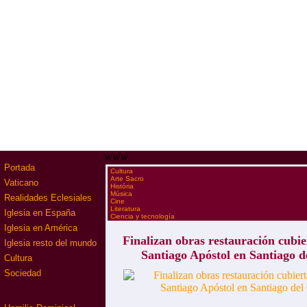
www
Portada
·
Cultura
·
Arte Sacro
Vaticano
·
História
·
Música
Realidades Eclesiales
·
Cine
·
Literatura
Iglesia en España
·
Ciencia y tecnología
Iglesia en América
Finalizan obras restauración cubie
Iglesia resto del mundo
Santiago Apóstol en Santiago 
Cultura
Sociedad