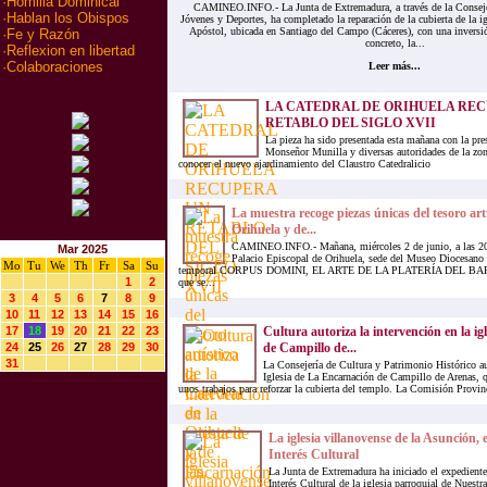
·
Homilia Dominical
CAMINEO.INFO.- La Junta de Extremadura, a través de la Conseje
·
Hablan los Obispos
Jóvenes y Deportes, ha completado la reparación de la cubierta de la i
Apóstol, ubicada en Santiago del Campo (Cáceres), con una inversi
·
Fe y Razón
concreto, la...
·
Reflexion en libertad
·
Colaboraciones
Leer más...
LA CATEDRAL DE ORIHUELA RE
RETABLO DEL SIGLO XVII
La pieza ha sido presentada esta mañana con la pre
Monseñor Munilla y diversas autoridades de la zo
conocer el nuevo ajardinamiento del Claustro Catedralicio
La muestra recoge piezas únicas del tesoro art
Orihuela y de...
CAMINEO.INFO.- Mañana, miércoles 2 de junio, a las 20:
Mar 2025
Palacio Episcopal de Orihuela, sede del Museo Diocesano 
Mo
Tu
We
Th
Fr
Sa
Su
temporal CORPUS DOMINI, EL ARTE DE LA PLATERÍA DEL 
1
2
que se...
3
4
5
6
7
8
9
10
11
12
13
14
15
16
17
18
19
20
21
22
23
Cultura autoriza la intervención en la ig
24
25
26
27
28
29
30
de Campillo de...
31
La Consejería de Cultura y Patrimonio Histórico aut
Iglesia de La Encarnación de Campillo de Arenas, q
unos trabajos para reforzar la cubierta del templo. La Comisión Provin
La iglesia villanovense de la Asunción, 
Interés Cultural
La Junta de Extremadura ha iniciado el expediente
Interés Cultural de la iglesia parroquial de Nuest