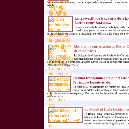
Villanueva de la Serena, con la categoría de monumento. La incoación 
tras la...
La renovación de la cubierta de la ig
Laredo comenzará este...
La renovación de la cubierta de la iglesia de S
Laredo, que permitirá acabar con las numerosa
están poniendo en peligro la integridad del edificio y las obras de arte 
Medidas de conservación de Bienes C
de coronavirus
La Delegación diocesana de Patrimonio Cultural
recomendaciones sobre procedimientos de desin
con motivo de la alarma sanitaria por Covid-19.En el documento enviad
Archidiócesis hispalense se...
Estamos trabajando para que el arte b
Patrimonio Inmaterial de...
Un total de 54 asociaciones belenistas de toda E
como Italia, Malta y Colombia se dan cita desde 
el fin de semana en Antequera y Mollina para hablar sobre el presente y
tradición y la...
Su Majestad Doña Letizia ina
La Reina Doña Letizia ha presidido el
edición de Las Edades del Hombre en 
abierto sus puertas hasta el próximo 
relato centrado en los ángeles y su icon