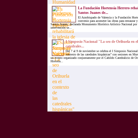
La Fundación Hortensia Herrero rehabil
Santos Juanes de...
El Arzobispado de Valencia y la Fundación Hort
convenio para acometer las obras para restaurar y 
Santos Juanes, declarada Monumento Histórico Artístico Nacional por
intervención se...
I Simposio Nacional "La seo de Orihuela en el
catedrales...
Del 7 al 9 de noviembre se celebra el I Simposio Nacional
contexto de las catedrales hispánicas” con sesiones en Mur
un evento organizado conjuntamente por el Cabildo Catedralicio de Or
Historia...