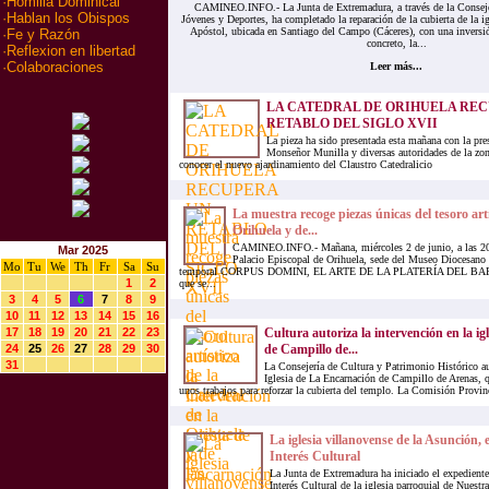
·
Homilia Dominical
CAMINEO.INFO.- La Junta de Extremadura, a través de la Conseje
·
Hablan los Obispos
Jóvenes y Deportes, ha completado la reparación de la cubierta de la i
Apóstol, ubicada en Santiago del Campo (Cáceres), con una inversi
·
Fe y Razón
concreto, la...
·
Reflexion en libertad
·
Colaboraciones
Leer más...
LA CATEDRAL DE ORIHUELA RE
RETABLO DEL SIGLO XVII
La pieza ha sido presentada esta mañana con la pre
Monseñor Munilla y diversas autoridades de la zo
conocer el nuevo ajardinamiento del Claustro Catedralicio
La muestra recoge piezas únicas del tesoro art
Orihuela y de...
CAMINEO.INFO.- Mañana, miércoles 2 de junio, a las 20:
Mar 2025
Palacio Episcopal de Orihuela, sede del Museo Diocesano 
Mo
Tu
We
Th
Fr
Sa
Su
temporal CORPUS DOMINI, EL ARTE DE LA PLATERÍA DEL 
1
2
que se...
3
4
5
6
7
8
9
10
11
12
13
14
15
16
17
18
19
20
21
22
23
Cultura autoriza la intervención en la ig
24
25
26
27
28
29
30
de Campillo de...
31
La Consejería de Cultura y Patrimonio Histórico aut
Iglesia de La Encarnación de Campillo de Arenas, q
unos trabajos para reforzar la cubierta del templo. La Comisión Provin
La iglesia villanovense de la Asunción, 
Interés Cultural
La Junta de Extremadura ha iniciado el expediente
Interés Cultural de la iglesia parroquial de Nuest