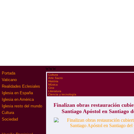
www
Portada
·
Cultura
·
Arte Sacro
Vaticano
·
História
·
Música
Realidades Eclesiales
·
Cine
·
Literatura
Iglesia en España
·
Ciencia y tecnología
Iglesia en América
Finalizan obras restauración cubie
Iglesia resto del mundo
Santiago Apóstol en Santiago 
Cultura
Sociedad