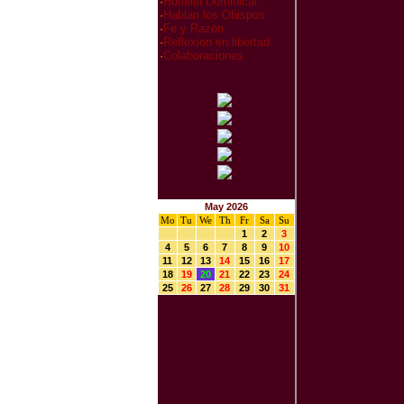
·
Homilia Dominical
·
Hablan los Obispos
·
Fe y Razón
·
Reflexion en libertad
·
Colaboraciones
May 2026
Mo
Tu
We
Th
Fr
Sa
Su
1
2
3
4
5
6
7
8
9
10
11
12
13
14
15
16
17
18
19
20
21
22
23
24
25
26
27
28
29
30
31