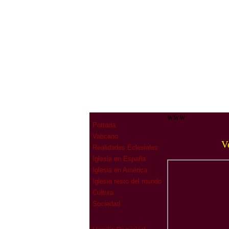
www
Portada
Vaticano
Ve
Realidades Eclesiales
Iglesia en España
Iglesia en América
Iglesia resto del mundo
Cultura
Sociedad