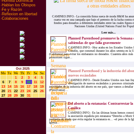
·
Homilia Dominical
·
Hablan los Obispos
·
Fe y Razón
·
Reflexion en libertad
CAMINEO.INFO.- La conocida firma sueca de moda H&M ha anunci
·
Colaboraciones
cuarta vez en una campaña que bajo el pretexto de la lucha contra 
fondos para donarlos a diferentes entidades entre las cuales figura
Naciones Unidas (United Nations Fund for Popula
Leer más...
Planned Parenthood promueve la Semana 
sabiendas de que falla gravemente
CAMINEO.INFO.- Hoy acaba en los Estados Unidos l
Condón, que comenzó durante los años setenta en la U
(California) para evitar los embarazos no deseados. Cuarenta años más 
promotores sigue...
Oct 2025
Planned Parenthood y la industria del abo
Mo
Tu
We
Th
Fr
Sa
Su
nuevos escándalos
1
2
3
4
5
CAMINEO.INFO.- Desde Estados Unidos nos han llega
6
7
8
9
10
11
12
divulgación de nuevos escándalos y procesos criminale
13
14
15
16
17
18
19
actividades de la industria del aborto en ese país, que vamos a detallar
(Pensilvania):...
20
21
22
23
24
25
26
27
28
29
30
31
Del aborto a la eutanasia: Contrarrestar la 
Católica
CAMINEO.INFO.- En las últimas horas hemos conocido
la asociación española pro eutanasia “Derecho a Mori
problema de fondo que evita regular la eutanasia es... «el peso de la Ig
Iglesia...