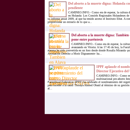
Del aborto a la muerte digna: Holanda co
pendiente
CAMINEO.INFO.- Como era de esperar, la cultura de
en Holanda: Los Comités Regionales Holandeses de E
su informe anual 2009, al que ha tenido acceso el Instituto Efrat. A c
proporcionar un extracto de lo que a...
Del aborto a la muerte digna: Tambien e
pone entre paréntesis
CAMINEO.INFO.- Como era de esperar, la cultura
avanzando en Vitoria: A las 17:45 de hoy, la Facul
alavesa ha sido convertida en un foro desde donde Rosalía Miranda -p
Asociación Derecho a Morir Dignamente- ha...
IPPF aplaude el nomb
Director Ejecutivo de
CAMINEO.INFO.- Como era d
multinacional pro-aborto Int
Parenthood Federation (IPPF) ha celebrado el nombramiento del nige
para suceder a la saudí Thoraya Ahmed Obaid al término de su gestión
al...