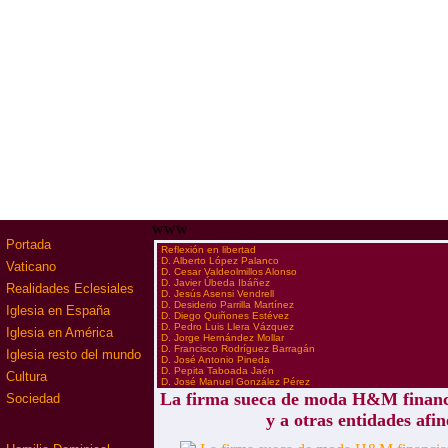
www
Portada
·
Reflexión en libertad
·
D. Alberto López Palanco
Vaticano
·
D. Cesar Valdeolmillos Alonso
·
D. Javier Úbeda Ibáñez
Realidades Eclesiales
·
D. Jesús Asensi Vendrell
·
D. Desiderio Parrilla Martínez
Iglesia en España
·
D. Diego Quiñones Estévez
·
D. Pedro Luis Llera Vázquez
Iglesia en América
·
D. Jorge Hernández Mollar
·
D. Francisco Rodríguez Barragán
Iglesia resto del mundo
·
D. José Antonio Pineda
·
D. Pepita Taboada Jaén
Cultura
·
D. José Manuel González Pérez
La firma sueca de moda H&M finan
Sociedad
y a otras entidades afin