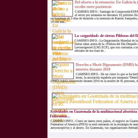
Del aborto a la eutanasia: En Galicia la 
escribe entre paréntesis
CAMINEO.INFO.- Santiago de Compostela/ESPAÑ
el sector pro eutanasia no descansa: El próximo fin
un homenaje de 3 días de duración a la memoria de Ramón Sampedro, 
14 con una...
La «seguridad» de ciertas Píldoras del 
CAMINEO.INFO.- La Organización Mundial de la S
ciertas ideas acerca de la «Píldora del Día Despué
Levonorgestrel (LNG ECP), que son contrarias a lo
oficiales de esa clase de...
Derecho a Morir Dignamente (DMD) hab
muertes durante 2010
CAMINEO.INFO.- De ser cierto lo que se ha hecho
horas, la asociación española pro eutanasia “Der
(DMD) habría intervenido durante 2010 en la muerte de 45 personas, de 
Actividades en Guatemala de la multinacional abortist
Federation...
CAMINEO.INFO.- Como en tantos otros países, el negocio en Guatem
Federation of America (PPFA) se está centrando en la estrategia de aume
anticonceptivos y al aborto. En Guatemala, sus organizaciones federadas