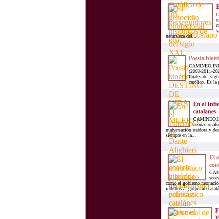
E
C
u
m
y
naturaleza del...
Poesía bi
CAMINEO.INFO.-
(2003-2011-2021
finales del sig
católico. Es la 
En el Infie
catalanes
CAMINEO.INFO
neonacionalso
malversación traidora y des
siempre en la...
El a
con
CAMI
seces
como el gobierno neonaciona
indultos al golpismo catalá
F
V