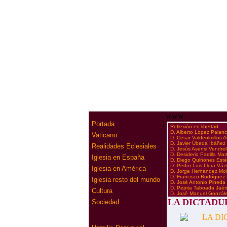
www
Portada
·
Reflexión en libertad
·
D. Alberto López Palan
Vaticano
·
D. Cesar Valdeolmillos 
·
D. Javier Úbeda Ibáñez
Realidades Eclesiales
·
D. Jesús Asensi Vendrel
·
D. Desiderio Parrilla Mar
Iglesia en España
·
D. Diego Quiñones Est
·
D. Pedro Luis Llera Vá
Iglesia en América
·
D. Jorge Hernández Mol
·
D. Francisco Rodríguez
Iglesia resto del mundo
·
D. José Antonio Pineda
·
D. Pepita Taboada Jaé
Cultura
·
D. José Manuel Gonzál
LA DICTADU
Sociedad