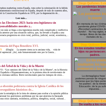
Diego Quiñones Est
Las pandemias letales
ra marketing contra España, trata sobre la culminación de la fallida
muerte
lamentaria constitucional en España, después de más de cuarenta años,
bó la Constitución Española en 1978, por la degeneración de...
Leer más...
s las Elecciones 2023: hacia otra legislatura sin
(En memoria de las víctima
ponsabilidades morales y...
pandemia global COVID-
¡Recordad caminantes de
vez más se llega a otra legislatura mucho más complicada y conflictiva
mundo!: No hay siglos, 
la anterior por una situación caótica, que, ha llevado a España a una
tiempo, libres de las da
acia progresista en crisis total, política, judicial, social, económica,...
mortales de la...
Diego Quiñones Esté
moria del Papa Benedicto XVI.
En los estados totalitar
ía) La muerte cierra ya tu anciana vida, vida de
hijos no pertenecen 
d sapiencial: ¡Así, más bienaventurado eres por la Gracia...
padres.
 del Árbol de la Vida y de la Muerte
 “Los caminos del Árbol de la Vida y de la Muerte”, en la Historia
a Española e Hispanoamericana, es la primera obra de novela-teatro de
o cristiana católica. Breve novela-teatro para los tiempos de crisis...
La demagógica frase 
podemos pensar de ninguna
maneras que los hijos pert
los padres”, de la minist
a obsesión pederasta contra la Iglesia Católica de los
Educación, de la ya sufr
impuesta...
erseguidores históricos de...
nte la estratégica de la tinta de calamar para ocultar a la opinión pública
acional los gravísimos problemas por las que atraviesa la fracasada
a crisis sanitaria, económica, política, energética, social, cultural...
Diego Quiñones Est
De vuelta a los reco