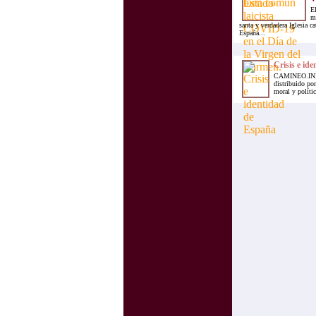
El
ma
santa y verdadera Iglesia ca
España...
Crisis e id
CAMINEO.INFO.-
distribuido por
moral y polític