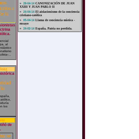
»
CANONIZACIÓN DE JUAN
28-04-14
XXIII Y JUAN PABLO II
»
El aislacionismo de la conciencia
24-04-14
cristiano-católica
»
Llama de conciencia mística -
05-04-14
ensayo
ionistas
»
España, Patria no perdida.
24-02-14
ctrina
tólica.
encial
pa, al
esiástico
onalismo
lista-...
évez
istórica
España,
atólico,
iduría
on los
vez
tiñó de
.