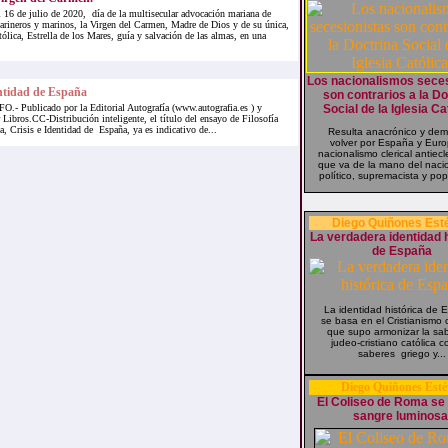
 16 de julio de 2020, día de la multisecular advocación mariana de
rineros y marinos, la Virgen del Carmen, Madre de Dios y de su única,
tólica, Estrella de los Mares, guía y salvación de las almas, en una
Los nacionalismos seces
entidad de España
son contrarios a la Do
 Publicado por la Editorial Autografía (www.autografia.es ) y
Social de la Iglesia Ca
 Libros.CC-Distribución inteligente, el título del ensayo de Filosofía
a, Crisis e Identidad de España, ya es indicativo de...
Resulta anacrónico y dem
volver por España y Euro
nacionalismo clerical antiecl
que va de la mano del naci
político, supremacista y popu
Diego Quiñones Est
La verdadera identidad h
de España
La identidad histórica de 
se basa en el Cristianismo c
que supo armonizar la sab
judeo-cristiano católica c
saberes griego y...
Diego Quiñones Esté
El Coliseo de Roma se 
sangre luminosa