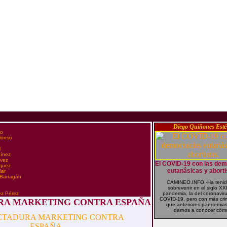
Diego Quiñones Esté
co
Alonso
l
tínez
évez
El COVID-19 con las dem
zquez
eutanásicas y aborti
lar
 Barragán
CAMINEO.INFO.-Ha tenid
n
sobrevenir en el siglo XXI
ez Pérez
pandemia, la del coronavir
COVID-19, pero con más cri
RA MARKETING CONTRA ESPAÑA
que anteriores pandemias
darnos a conocer cómo