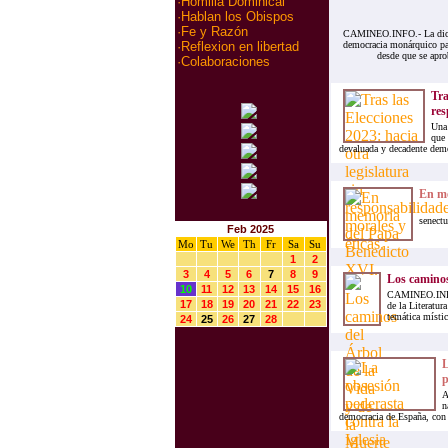
·
Homilia Dominical
·
Hablan los Obispos
·
Fe y Razón
CAMINEO.INFO.- La dictadu
democracia monárquico par
·
Reflexion en libertad
desde que se apro
·
Colaboraciones
Tra
res
Una 
que 
devaluada y decadente democr
En me
(Eleg
senectu
Feb 2025
Mo
Tu
We
Th
Fr
Sa
Su
1
2
3
4
5
6
7
8
9
Los caminos
10
11
12
13
14
15
16
CAMINEO.INFO.-
17
18
19
20
21
22
23
de la Literatur
temática místic
24
25
26
27
28
L
p
A
n
democracia de España, con un