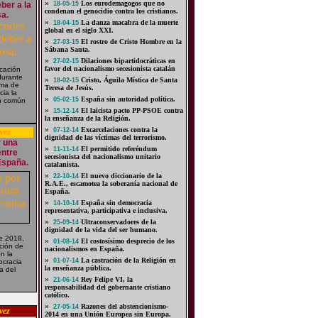
»
Los eurodemagogos que no
ber a la
18-05-15
condenan el genocidio contra los cristianos.
sa.
»
La danza macabra de la muerte
18-04-15
global en el siglo XXI.
»
El rostro de Cristo Hombre en la
27-03-15
Sábana Santa.
»
Dilaciones bipartidocráticas en
27-02-15
favor del nacionalismo secesionista catalán
cación
durante
»
Cristo, Águila Mística de Santa
18-02-15
ima de
Teresa de Jesús.
ia la
»
España sin autoridad política.
05-02-15
en común
»
El laicista pacto PP-PSOE contra
15-12-14
la enseñanza de la Religión.
»
Excarcelaciones contra la
07-12-14
vez
dignidad de las víctimas del terrorismo.
r una
»
El permitido referéndum
11-11-14
ntre
secesionista del nacionalismo unitario
España.
catalanista.
»
El nuevo diccionario de la
22-10-14
R.A.E., escamotea la soberanía nacional de
España.
»
España sin democracia
14-10-14
representativa, participativa e inclusiva.
»
Ultraconservadores de la
25-09-14
dignidad de la vida del ser humano.
e 2018,
»
El costosísimo desprecio de los
01-08-14
ción de
nacionalismos en España.
n la
»
La castración de la Religión en
01-07-14
ocracia
la enseñanza pública.
a del
»
Rey Felipe VI, la
21-06-14
responsabilidad del gobernante cristiano
católico.
»
Razones del abstencionismo-
27-05-14
vez
2014 en una Unión Europea sin Europa.