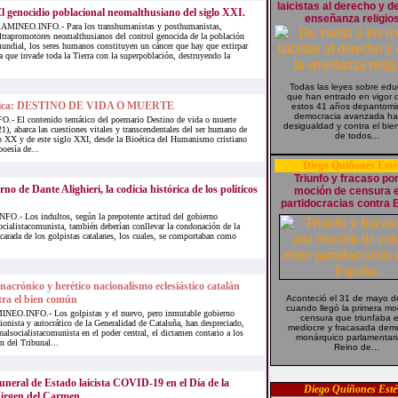
laicistas al derecho y de
l genocidio poblacional neomalthusiano del siglo XXI.
enseñanza religio
AMINEO.INFO.- Para los transhumanistas y posthumanistas,
ltrapromotores neomalthusianos del control genocida de la población
undial, los seres humanos constituyen un cáncer que hay que extirpar
a que invade toda la Tierra con la superpoblación, destruyendo la
Todas las leyes sobre edu
que han entrado en vigor 
oética: DESTINO DE VIDA O MUERTE
estos 41 años depantom
democracia avanzada hac
 El contenido temático del poemario Destino de vida o muerte
desigualdad y contra el bi
), abarca las cuestiones vitales y transcendentales del ser humano de
de todos...
lo XX y de este siglo XXI, desde la Bioética del Humanismo cristiano
poesía de...
Diego Quiñones Esté
Triunfo y fracaso po
rno de Dante Alighieri, la codicia histórica de los políticos
moción de censura e
partidocracias contra 
.- Los indultos, según la prepotente actitud del gobierno
cialistacomunista, también deberían conllevar la condonación de la
carada de los golpistas catalanes, los cuales, se comportaban como
nacrónico y herético nacionalismo eclesiástico catalán
tra el bien común
Aconteció el 31 de mayo d
cuando llegó la primera mo
NEO.INFO.- Los golpistas y el nuevo, pero inmutable gobierno
censura que triunfaba e
ionista y autocrático de la Generalidad de Cataluña, han despreciado,
mediocre y fracasada dem
lsocialistacomunista en el poder central, el dictamen contario a los
monárquico parlamentari
n del Tribunal...
Reino de...
uneral de Estado laicista COVID-19 en el Día de la
Diego Quiñones Esté
irgen del Carmen.