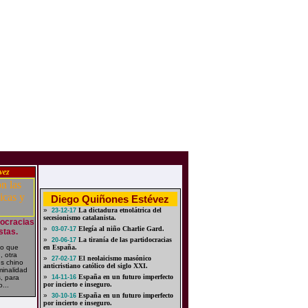
vez
Diego Quiñones Estévez
»
La dictadura etnolátrica del
23-12-17
secesionismo catalanista.
ocracias
»
Elegía al niño Charlie Gard.
03-07-17
stas.
»
La tiranía de las partidocracias
20-06-17
o que
en España.
, otra
»
El neolaicismo masónico
27-02-17
us chino
anticristiano católico del siglo XXI.
minalidad
»
España en un futuro imperfecto
, para
14-11-16
por incierto e inseguro.
...
»
España en un futuro imperfecto
30-10-16
por incierto e inseguro.