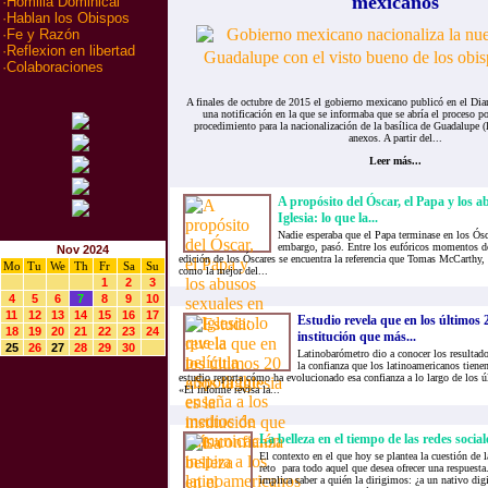
mexicanos
·
Homilia Dominical
·
Hablan los Obispos
·
Fe y Razón
·
Reflexion en libertad
·
Colaboraciones
A finales de octubre de 2015 el gobierno mexicano publicó en el Diar
una notificación en la que se informaba que se abría el proceso po
procedimiento para la nacionalización de la basílica de Guadalupe (l
anexos. A partir del...
Leer más...
A propósito del Óscar, el Papa y los a
Iglesia: lo que la...
Nadie esperaba que el Papa terminase en los Ósc
embargo, pasó. Entre los eufóricos momentos de
Nov 2024
edición de los Óscares se encuentra la referencia que Tomas McCarthy, 
Mo
Tu
We
Th
Fr
Sa
Su
como la mejor del...
1
2
3
4
5
6
7
8
9
10
11
12
13
14
15
16
17
Estudio revela que en los últimos 2
18
19
20
21
22
23
24
institución que más...
25
26
27
28
29
30
Latinobarómetro dio a conocer los resultado
la confianza que los latinoamericanos tienen
estudio reporta cómo ha evolucionado esa confianza a lo largo de los 
«El informe revisa la...
La belleza en el tiempo de las redes social
El contexto en el que hoy se plantea la cuestión de 
reto para todo aquel que desea ofrecer una respuesta
implica saber a quién la dirigimos: ¿a un nativo dig