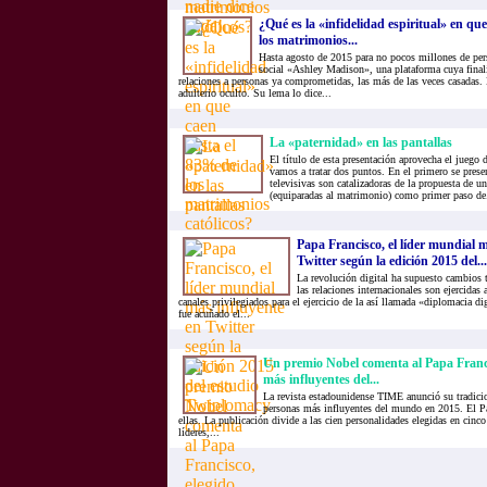
¿Qué es la «infidelidad espiritual» en qu
los matrimonios...
Hasta agosto de 2015 para no pocos millones de pers
social «Ashley Madison», una plataforma cuya finali
relaciones a personas ya comprometidas, las más de las veces casadas. E
adulterio oculto. Su lema lo dice...
La «paternidad» en las pantallas
El título de esta presentación aprovecha el juego 
vamos a tratar dos puntos. En el primero se presen
televisivas son catalizadoras de la propuesta de 
(equiparadas al matrimonio) como primer paso de.
Papa Francisco, el líder mundial m
Twitter según la edición 2015 del...
La revolución digital ha supuesto cambio
las relaciones internacionales son ejercidas
canales privilegiados para el ejercicio de la así llamada «diplomacia di
fue acuñado el...
Un premio Nobel comenta al Papa Francis
más influyentes del...
La revista estadounidense TIME anunció su tradicio
personas más influyentes del mundo en 2015. El P
ellas. La publicación divide a las cien personalidades elegidas en cinco
líderes,...