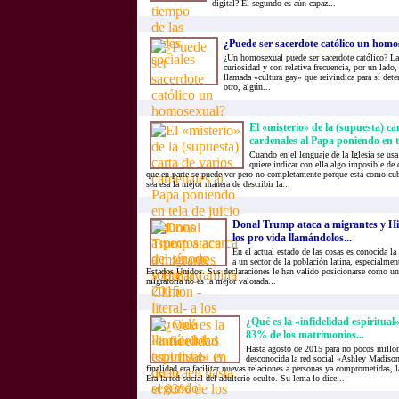
digital? El segundo es aún capaz...
¿Puede ser sacerdote católico un homo
¿Un homosexual puede ser sacerdote católico? La
curiosidad y con relativa frecuencia, por un lado, 
llamada «cultura gay» que reivindica para sí det
otro, algún...
El «misterio» de la (supuesta) ca
cardenales al Papa poniendo en te
Cuando en el lenguaje de la Iglesia se usa
quiere indicar con ella algo imposible de 
que en parte se puede ver pero no completamente porque está como cub
sea esa la mejor manera de describir la...
Donal Trump ataca a migrantes y Hill
los pro vida llamándolos...
En el actual estado de las cosas es conocida l
a un sector de la población latina, especialme
Estados Unidos. Sus declaraciones le han valido posicionarse como un
migratoria no es la mejor valorada...
¿Qué es la «infidelidad espiritual
83% de los matrimonios...
Hasta agosto de 2015 para no pocos millon
desconocida la red social «Ashley Madison
finalidad era facilitar nuevas relaciones a personas ya comprometidas, 
Era la red social del adulterio oculto. Su lema lo dice...