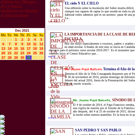
·
Hablan los Obispos
EL cielo Y EL CIELO
·
Fe y Razón
Una reflexión sobre la Ascensión del Señor resulta difícil,
·
Reflexion en libertad
siempre son capaces de captar lo que sucede en toda su pl
habitual todos sabemos qué es un ascenso: pasar de una po
·
Colaboraciones
La...
Leer mas...
Dec 2021
LA IMPORTANCIA DE LA CLASE DE RE
Mo
Tu
We
Th
Fr
Sa
Su
ESCUELA
1
2
3
4
5
Hoy me dirijo especialmente a vosotros, padres y madres d
6
7
8
9
10
11
12
en edad escolar. A finales de este mes se inicia en Cataluña
13
14
15
16
17
18
19
alumnos para el próximo curso escolar 2016-2017. Es el momento que l
20
21
22
23
24
25
26
vuestros hijos el Centro Educativo que...
27
28
29
30
31
leer mas...
Termina el Año de l
Mn. Jaume Pujol Ballcels
Termina el Año de la Vida Consagrada dispuesto por el Pa
el 30 de noviembre de 2014, primer domingo de Adviento 
febrero del actual 2016, fiesta de la Presentación del Seño
hemos tenido ocasión...
Leer mas...
SÍNODO DE 
Mn. Jaume Pujol Balcells,
El 4 de octubre de 2014, el Papa Francisco cerraba,
una vigilia de oración por el Sínodo de la Familia 
año después, del 4 al 25 de octubre de 2015, dicien
la noche sobre nuestra asamblea. Es la hora en la qu
leer mas...
SAN PEDRO Y SAN PABLO
Los santos Pedro y Pablo, columnas de la Iglesia