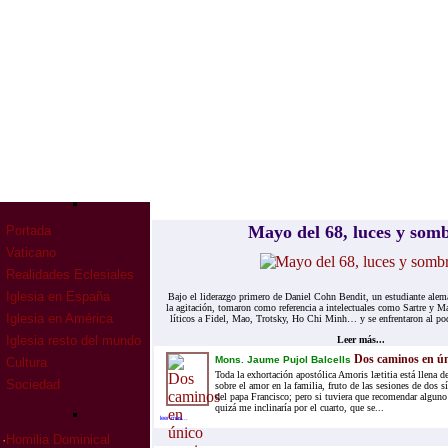
Mayo del 68, lu­ces y som­
Portada
Vaticano
Realidades Eclesiales
Iglesia en España
Bajo el li­de­raz­go pri­me­ro de Da­niel Cohn Ben­dit, un es­tu­dian­te ale­
la agi­ta­ción, to­ma­ron como re­fe­ren­cia a in­te­lec­tua­les como Sar­tre y
Iglesia en América
lí­ti­cos a Fi­del, Mao, Trotsky, Ho Chi Minh… y se en­fren­ta­ron al po­der
Iglesia resto del mundo
Leer más...
Dos caminos en ún
Mons. Jaume Pujol Balcells
Cultura
Toda la exhortación apostólica Amoris lætitia está llena d
Sociedad
sobre el amor en la familia, fruto de las sesiones de dos s
del papa Francisco; pero si tuviera que recomendar alguno
quizá me inclinaría por el cuarto, que se...
leer mas...
·
Homilia Dominical