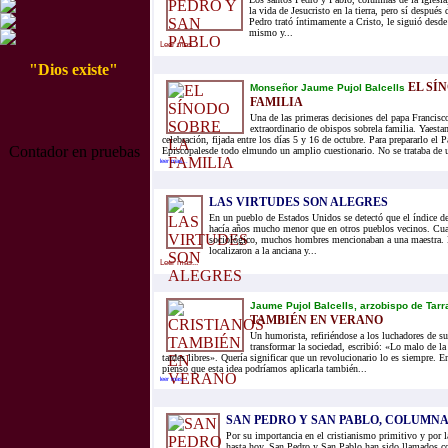
la vida de Jesucristo en la tierra, pero sí después 
Pedro trató íntimamente a Cristo, le siguió desde
mismo y...
Leer mas...
"Dios existe"
EL SÍ
Monseñor Jaume Pujol Balcells
FAMILIA
Una de las primeras decisiones del papa Francisc
extraordinario de obispos sobrela familia. Yaesta
celebración, fijada entre los días 5 y 16 de octubre. Para prepararlo el 
Contador en pruebas
Episcopalesde todo elmundo un amplio cuestionario. No se trataba de u
leer mas...
LAS VIRTUDES SON ALEGRES
En un pueblo de Estados Unidos se detectó que el índice de
hacía años mucho menor que en otros pueblos vecinos. Cua
sociológico, muchos hombres mencionaban a una maestra. 
localizaron a la anciana y...
Leer mas...
Jaume Pujol Balcells, arzobispo de Tar
TAMBIÉN EN VERANO
Un humorista, refiriéndose a los luchadores de s
transformar la sociedad, escribió: «Lo malo de la
tardes libres». Quería significar que un revolucionario lo es siempre. E
pienso que esta idea podríamos aplicarla también...
leer mas...
SAN PEDRO Y SAN PABLO, COLUMNA
Por su importancia en el cristianismo primitivo y por l
hasta hoy, San Pedro y San Pablo han sido llamados co