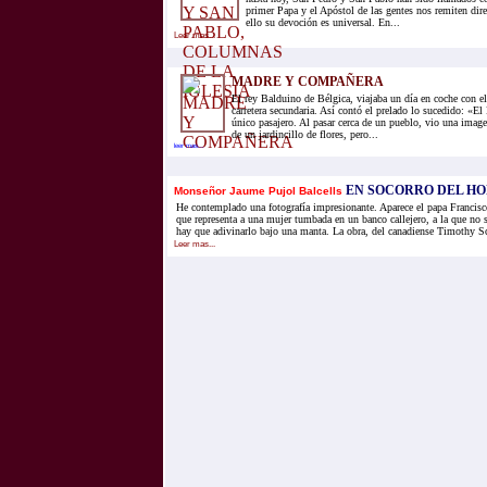
primer Papa y el Apóstol de las gentes nos remiten dire
ello su devoción es universal. En...
Leer mas...
MADRE Y COMPAÑERA
El rey Balduino de Bélgica, viajaba un día en coche con e
carretera secundaria. Así contó el prelado lo sucedido: «El
único pasajero. Al pasar cerca de un pueblo, vio una imag
de un jardincillo de flores, pero...
leer mas...
EN SOCORRO DEL H
Monseñor Jaume Pujol Balcells
He contemplado una fotografía impresionante. Aparece el papa Francisc
que representa a una mujer tumbada en un banco callejero, a la que no se
hay que adivinarlo bajo una manta. La obra, del canadiense Timothy Sch
Leer mas...