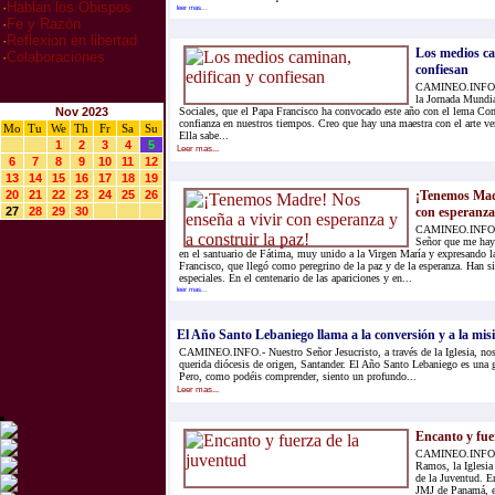
·
Hablan los Obispos
leer mas...
·
Fe y Razón
·
Reflexion en libertad
Los medios ca
·
Colaboraciones
confiesan
CAMINEO.INFO.-
la Jornada Mundi
Nov 2023
Sociales, que el Papa Francisco ha convocado este año con el lema Co
confianza en nuestros tiempos. Creo que hay una maestra con el arte v
Mo
Tu
We
Th
Fr
Sa
Su
Ella sabe...
1
2
3
4
5
Leer mas...
6
7
8
9
10
11
12
13
14
15
16
17
18
19
20
21
22
23
24
25
26
¡Tenemos Madr
27
28
29
30
con esperanza 
CAMINEO.INFO.- 
Señor que me haya
en el santuario de Fátima, muy unido a la Virgen María y expresando 
Francisco, que llegó como peregrino de la paz y de la esperanza. Han 
especiales. En el centenario de las apariciones y en...
leer mas...
El Año Santo Lebaniego llama a la conversión y a la mis
CAMINEO.INFO.- Nuestro Señor Jesucristo, a través de la Iglesia, nos
querida diócesis de origen, Santander. El Año Santo Lebaniego es una gr
Pero, como podéis comprender, siento un profundo...
Leer mas...
Encanto y fue
CAMINEO.INFO.- 
Ramos, la Iglesia
de la Juventud. En
JMJ de Panamá, e