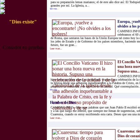
para su preparación lemas marianos; el de este año dice así: El Todopo
grandes por mí. La Iglesia, a...
leer mas...
"Dios existe"
Europa, ¡vuel
olvides a los 
CAMINEO.INFO.-
celebramos el 60 
de Roma, que sentaron las bases de la Unión Europea tal como hoy la
los jefes de Estado y de Gobierno de los países miembros, haciendo m
futuro, fue un gran...
Contador en pruebas
Leer mas...
El Concilio Va
una hora nueva
Supuso una...
CAMINEO.INFO.- 
hizo sonar una hora nueva en la historia. Supuso una celebración de la 
la Iglesia desde una adhesión inquebrantable a la Palabra de Cristo, en 
propósito de concordia y de servicio de la caridad. Qué contemplación..
leer mas...
Hambre de Dios
CAMINEO.INFO.- Hay unas palabras que san Juan Pablo II escribió en e
y a las que luego me referiré, que siempre me llenan de sugerencias, so
Cuaresma, cuando os estoy escribiendo esta carta. Deseo que sea una me
Leer mas...
Cuaresma: tie
Dios de coraz