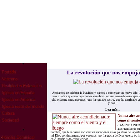
La re­vo­lu­ción que nos em­pu­
Portada
Vaticano
Realidades Eclesiales
Iglesia en España
Aca­ba­mos de ce­le­brar la Na­vi­dad y va­mos a co­men­zar un nue­vo año. El 
nos in­vi­ta a que nos de­jé­mo­nos en­vol­ver por esa fuer­za de amor que
Iglesia en América
cho pre­sen­te en­tre no­so­tros, que ha to­ma­do ros­tro, que ha ca­mi­na­do en
y nos...
Iglesia resto del mundo
Leer más...
Cultura
Nunca aire ac
Sociedad
como el viento
CAMINEO.INFO.- 
atosigamientos en 
hombre, qué bien viene escuchar en vacaciones estas palabras del apóst
mi Dios continuamente por vosotros, por la gracia de Dios que se os h
·
Homilia Dominical
en él habéis sido enriquecidos...