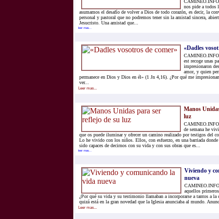
CAMINEO.INFO.- 
nos pide a todos 
asumamos el desafío de volver a Dios de todo corazón, es decir, la co
personal y pastoral que no podremos tener sin la amistad sincera, abie
Jesucristo. Una amistad que...
leer mas...
«Dadles vosot
CAMINEO.INFO.- L
est recoge unas p
impresionaron des
amor, y quien pe
permanece en Dios y Dios en él» (1 Jn 4,16). ¿Por qué me impresiona
ver...
Leer mas...
Manos Unidas 
luz
CAMINEO.INFO.- 
de semana he vivi
que os puede iluminar y ofrecer un camino realizado por testigos del
Lo he vivido con los niños. Ellos, con esfuerzo, en una barriada donde
sido capaces de decirnos con su vida y con sus obras que es...
leer mas...
Viviendo y c
nueva
CAMINEO.INFO.-
aquellos primeros 
¿Por qué su vida y su testimonio llamaban a incorporarse a tantos a la
quizá está en la gran novedad que la Iglesia anunciaba al mundo. Anunc
Leer mas...