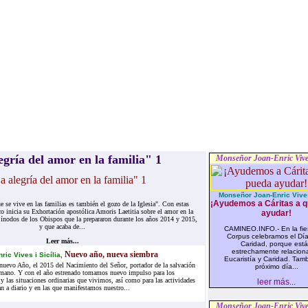
egría del amor en la familia" 1
Monseñor Joan-Enric Vives
Monseñor Joan-Enric Vives
¡Ayudemos a Cáritas a 
e se vive en las familias es también el gozo de la Iglesia". Con estas
co inicia su Exhortación apostólica Amoris Laetitia sobre el amor en la
ayudar!
 Sínodos de los Obispos que la prepararon durante los años 2014 y 2015,
y que acaba de...
CAMINEO.INFO.- En la fie
Corpus celebramos el Día
Leer más...
Caridad, porque est
estrechamente relacion
Nuevo año, nueva siembra
ric Vives i Sicília,
Eucaristía y Caridad. Tamb
nuevo Año, el 2015 del Nacimiento del Señor, portador de la salvación
próximo día...
mano. Y con el año estrenado tomamos nuevo impulso para los
 las situaciones ordinarias que vivimos, así como para las actividades
leer más...
n a diario y en las que manifestamos nuestro...
Monseñor Joan-Enric Vives