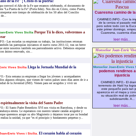
año de la Fe" ¡ Cristo es la puerta!
pa convocó el Año de la Fe que estamos celebrando, el documento de
era "La Puerta de la Fe" (Porta fidei). Nos dio en Cristo, como Puerta,
Cuaresma camino de la
 interpretar este tiempo de celebración de los 50 años del Concilio
 de...
CAMINEO.INFO.- Con la im
de la ceniza el pasado mié
pero sobre todo con la Euca
este primer domingo, empe
Porque Tú lo dices, volveremos a
an-Enric Vives Sicília
Cuaresma, cuarenta días
brar
leer más...
- Las escuelas ya empiezan su trabajo, las instituciones retoman
también las parroquias iniciamos el nuevo curso 2011-12, tras un breve
que entre nosotros también sea pastoralmente activo. Debemos empezar
Monseñor Joan-Enric Vives
 con ánimo renovado, sin...
Llega la Jornada Mundial de la
Monseñor Joan-Enric Vives S
nric Vives Sicília
podemos rendirnos an
injusticia
- Esta semana ya empiezan a llegar los jóvenes y acompañantes
ellos algunos obispos, que vienen de varios países unos días antes de ir a
CAMINEO.INFO.- El dram
dial de la Juventud (JMJ). Vienen para ser acogidos y vivir un
terremoto de Haití ha logr
este pequeño país tan 
aparezca en el mapa y co
su situación real de pob
subdesarrollo. A...
espiritualmente la visita del Santo Padre
leer más...
 El Santo Padre Benedicto XVI nos visita en Barcelona, y desde su
Catalunya entera. Le esperamos con nuestro talante catalán acogedor y
orque queremos acoger su alto Magisterio y dejarnos tocar por su bondad
realiza la unidad, ya que "es el principio y fundamento perpetuo y...
El corazón habla al corazón
oan-Enric Vives i Sicília.