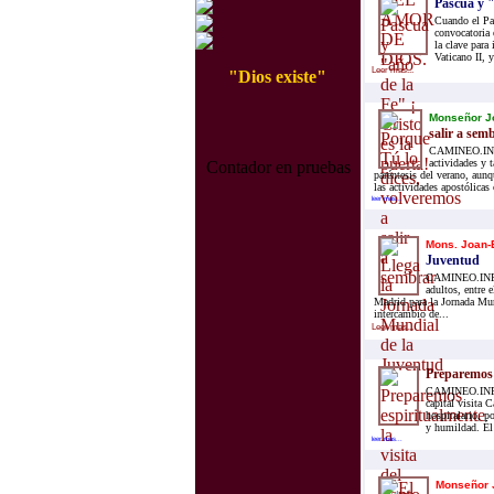
Pascua y "
Cuando el Pa
convocatoria 
la clave para
Vaticano II, y
Leer mas...
"Dios existe"
Monseñor Jo
salir a sem
CAMINEO.INFO.
actividades y 
Contador en pruebas
paréntesis del verano, aun
las actividades apostólicas
leer mas...
Mons. Joan-E
Juventud
CAMINEO.INFO.
adultos, entre 
Madrid para la Jornada Mun
intercambio de...
Leer mas...
Preparemos 
CAMINEO.INFO.-
capital visita 
hospitalario, p
y humildad. Él 
leer mas...
Monseñor J