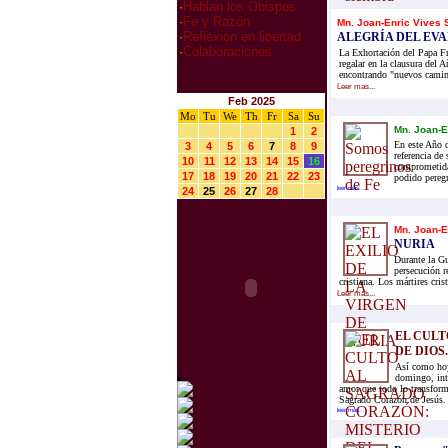
·
Hablan los Obispos
·
Fe y Razón
Mn. Joan-Enric Vives S
·
Reflexion en libertad
ALEGRÍA DEL EV
·
Colaboraciones
La Exhortación del Papa Fr
regalar en la clausura del A
encontrando "nuevos camino
Leer mas...
Feb 2025
Mo
Tu
We
Th
Fr
Sa
Su
Mn. Joan-E
1
2
En este Año d
3
4
5
6
7
8
9
referencia de
10
11
12
13
14
15
16
comprometida 
17
18
19
20
21
22
23
podido peregr
24
25
26
27
28
leer mas...
Mn. Joan-E
NURIA
Durante la Gu
persecución r
cristiana. Los mártires cris
Leer mas...
EL CULT
DE DIOS.
Así como hoy
domingo, inte
amor que todo lo transform
Sagrado Corazón de Jesús. 
leer mas...