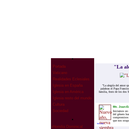
"La al
Portada
Vaticano
Realidades Eclesiales
Iglesia en España
"La alegría del amor qu
palabras el Papa Francis
Iglesia en América
familia, fruto de los dos
Iglesia resto del mundo
Cultura
Mn. Joan-En
Sociedad
Iniciamos un 
del género hu
compromisos y
que nos ocupa
leer mas...
·
Homilia Dominical