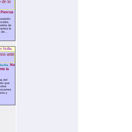
 Pascua
posición
rcoles,
ristía de
zamos la
 de...
 Sicília.
No
icília.
te la
a del
ado que
pobre
nozcamos
reza y