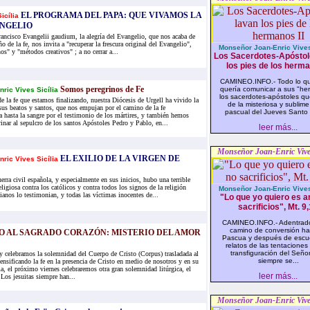
EL PROGRAMA DEL PAPA: QUE VIVAMOS LA
icília
ANGELIO
ancisco Evangelii gaudium, la alegría del Evangelio, que nos acaba de
ño de la fe, nos invita a "recuperar la frescura original del Evangelio",
Monseñor Joan-Enric Vives 
s" y "métodos creativos" ; a no cerrar a...
Los Sacerdotes-Apóstol
los pies de los herma
CAMINEO.INFO.- Todo lo q
Somos peregrinos de Fe
quería comunicar a sus "he
nric Vives Sicília
los sacerdotes-apóstoles q
e la fe que estamos finalizando, nuestra Diócesis de Urgell ha vivido la
de la misteriosa y sublim
 sus beatos y santos, que nos empujan por el camino de la fe
pascual del Jueves Santo e
hasta la sangre por el testimonio de los mártires, y también hemos
inar al sepulcro de los santos Apóstoles Pedro y Pablo, en...
leer más...
Monseñor Joan-Enric Vives
EL EXILIO DE LA VIRGEN DE
nric Vives Sicília
erra civil española, y especialmente en sus inicios, hubo una terrible
eligiosa contra los católicos y contra todos los signos de la religión
Monseñor Joan-Enric Vives 
tianos lo testimonian, y todas las víctimas inocentes de...
"Lo que yo quiero es a
sacrificios", Mt. 9
CAMINEO.INFO.- Adentrado
camino de conversión hac
O AL SAGRADO CORAZÓN: MISTERIO DEL AMOR
Pascua y después de escuc
relatos de las tentaciones 
transfiguración del Seño
 celebramos la solemnidad del Cuerpo de Cristo (Corpus) trasladada al
siempre se...
nsificando la fe en la presencia de Cristo en medio de nosotros y en su
a, el próximo viernes celebraremos otra gran solemnidad litúrgica, el
leer más...
Los jesuitas siempre han...
Monseñor Joan-Enric Vives