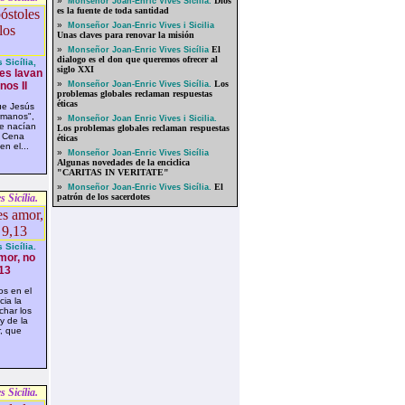
»
Dios
Monseñor Joan-Enric Vives Sicília.
es la fuente de toda santidad
»
Monseñor Joan-Enric Vives i Sicilia
Unas claves para renovar la misión
»
El
Monseñor Joan-Enric Vives Sicília
dialogo es el don que queremos ofrecer al
Sicília,
siglo XXI
es lavan
»
Los
nos II
Monseñor Joan-Enric Vives Sicília.
problemas globales reclaman respuestas
éticas
ue Jesús
rmanos",
»
Monseñor Joan Enric Vives i Sicilia.
ue nacían
Los problemas globales reclaman respuestas
e Cena
éticas
n el...
»
Monseñor Joan-Enric Vives Sicília
Algunas novedades de la enciclica
"CARITAS IN VERITATE"
»
El
Monseñor Joan-Enric Vives Sicília.
 Sicília.
patrón de los sacerdotes
Sicília.
mor, no
,13
s en el
ia la
har los
y de la
r, que
 Sicília.