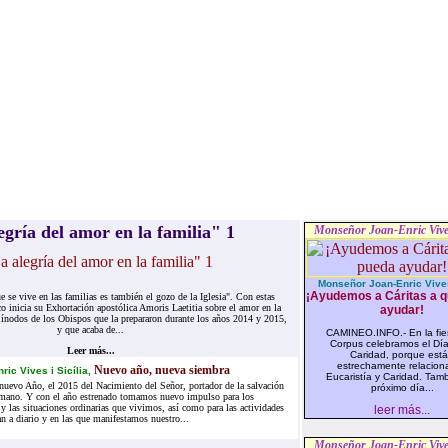
egría del amor en la familia" 1
Monseñor Joan-Enric Vives
Monseñor Joan-Enric Vives
¡Ayudemos a Cáritas a 
e se vive en las familias es también el gozo de la Iglesia". Con estas
co inicia su Exhortación apostólica Amoris Laetitia sobre el amor en la
ayudar!
 Sínodos de los Obispos que la prepararon durante los años 2014 y 2015,
y que acaba de...
CAMINEO.INFO.- En la fie
Corpus celebramos el Día
Leer más...
Caridad, porque est
estrechamente relacion
Nuevo año, nueva siembra
ric Vives i Sicília,
Eucaristía y Caridad. Tamb
nuevo Año, el 2015 del Nacimiento del Señor, portador de la salvación
próximo día...
mano. Y con el año estrenado tomamos nuevo impulso para los
 las situaciones ordinarias que vivimos, así como para las actividades
leer más...
n a diario y en las que manifestamos nuestro...
Monseñor Joan-Enric Vives