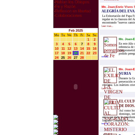
·
Hablan los Obispos
·
Fe y Razón
Mn. Joan-Enric Vives S
·
Reflexion en libertad
ALEGRÍA DEL EV
·
Colaboraciones
La Exhortación del Papa Fr
regalar en la clausura del A
encontrando "nuevos camino
Leer mas...
Feb 2025
Mo
Tu
We
Th
Fr
Sa
Su
Mn. Joan-E
1
2
En este Año d
3
4
5
6
7
8
9
referencia de
10
11
12
13
14
15
16
comprometida 
17
18
19
20
21
22
23
podido peregr
24
25
26
27
28
leer mas...
Mn. Joan-E
NURIA
Durante la Gu
persecución r
cristiana. Los mártires cris
Leer mas...
EL CULT
DE DIOS.
Así como hoy
domingo, inte
amor que todo lo transform
Sagrado Corazón de Jesús. 
leer mas...