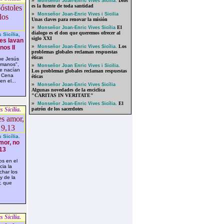
»
Dios
Monseñor Joan-Enric Vives Sicília.
es la fuente de toda santidad
»
Monseñor Joan-Enric Vives i Sicilia
Unas claves para renovar la misión
»
El
Monseñor Joan-Enric Vives Sicília
dialogo es el don que queremos ofrecer al
Sicília,
siglo XXI
es lavan
»
Los
nos II
Monseñor Joan-Enric Vives Sicília.
problemas globales reclaman respuestas
éticas
ue Jesús
rmanos",
»
Monseñor Joan Enric Vives i Sicilia.
ue nacían
Los problemas globales reclaman respuestas
e Cena
éticas
n el...
»
Monseñor Joan-Enric Vives Sicília
Algunas novedades de la enciclica
"CARITAS IN VERITATE"
»
El
Monseñor Joan-Enric Vives Sicília.
 Sicília.
patrón de los sacerdotes
Sicília.
mor, no
,13
s en el
ia la
har los
y de la
r, que
 Sicília.