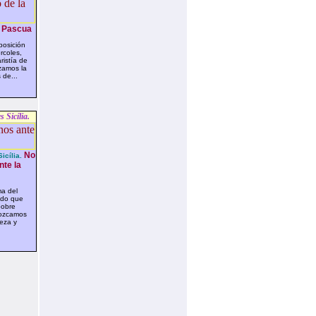
 Pascua
posición
rcoles,
ristía de
zamos la
 de...
 Sicília.
No
icília.
te la
a del
ado que
pobre
nozcamos
reza y