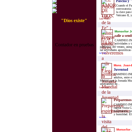
Pascua y "
Cuando el Pa
convocatoria 
la clave para
Vaticano II, y
Leer mas...
"Dios existe"
Monseñor Jo
salir a sem
CAMINEO.INFO.
actividades y 
Contador en pruebas
paréntesis del verano, aun
las actividades apostólicas
leer mas...
Mons. Joan-E
Juventud
CAMINEO.INFO.
adultos, entre 
Madrid para la Jornada Mun
intercambio de...
Leer mas...
Preparemos 
CAMINEO.INFO.-
capital visita 
hospitalario, p
y humildad. Él 
leer mas...
Monseñor J