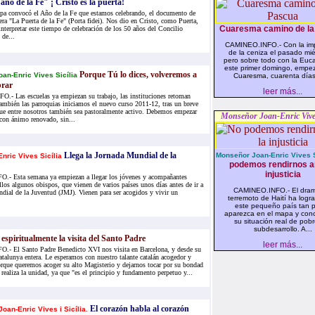
año de la Fe" ¡ Cristo es la puerta!
pa convocó el Año de la Fe que estamos celebrando, el documento de
era "La Puerta de la Fe" (Porta fidei). Nos dio en Cristo, como Puerta,
Cuaresma camino de la
 interpretar este tiempo de celebración de los 50 años del Concilio
 de...
CAMINEO.INFO.- Con la im
de la ceniza el pasado mié
pero sobre todo con la Euca
este primer domingo, empe
Porque Tú lo dices, volveremos a
an-Enric Vives Sicília
Cuaresma, cuarenta días
brar
leer más...
- Las escuelas ya empiezan su trabajo, las instituciones retoman
también las parroquias iniciamos el nuevo curso 2011-12, tras un breve
que entre nosotros también sea pastoralmente activo. Debemos empezar
Monseñor Joan-Enric Vives
 con ánimo renovado, sin...
Llega la Jornada Mundial de la
Monseñor Joan-Enric Vives S
nric Vives Sicília
podemos rendirnos an
injusticia
- Esta semana ya empiezan a llegar los jóvenes y acompañantes
ellos algunos obispos, que vienen de varios países unos días antes de ir a
CAMINEO.INFO.- El dram
dial de la Juventud (JMJ). Vienen para ser acogidos y vivir un
terremoto de Haití ha logr
este pequeño país tan 
aparezca en el mapa y co
su situación real de pob
subdesarrollo. A...
espiritualmente la visita del Santo Padre
leer más...
 El Santo Padre Benedicto XVI nos visita en Barcelona, y desde su
Catalunya entera. Le esperamos con nuestro talante catalán acogedor y
orque queremos acoger su alto Magisterio y dejarnos tocar por su bondad
realiza la unidad, ya que "es el principio y fundamento perpetuo y...
El corazón habla al corazón
oan-Enric Vives i Sicília.