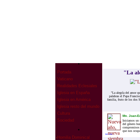
"La al
Portada
Vaticano
Realidades Eclesiales
Iglesia en España
"La alegría del amor qu
palabras el Papa Francis
Iglesia en América
familia, fruto de los dos
Iglesia resto del mundo
Cultura
Mn. Joan-En
Sociedad
Iniciamos un 
del género hu
compromisos y
que nos ocupa
leer mas...
·
Homilia Dominical