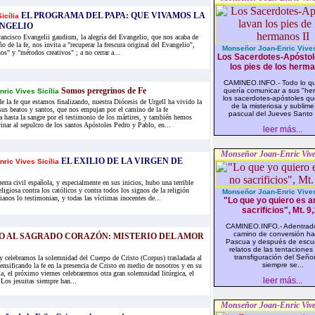
EL PROGRAMA DEL PAPA: QUE VIVAMOS LA
icília
ANGELIO
ancisco Evangelii gaudium, la alegría del Evangelio, que nos acaba de
ño de la fe, nos invita a "recuperar la frescura original del Evangelio",
Monseñor Joan-Enric Vives 
s" y "métodos creativos" ; a no cerrar a...
Los Sacerdotes-Apóstol
los pies de los herma
CAMINEO.INFO.- Todo lo q
Somos peregrinos de Fe
quería comunicar a sus "he
nric Vives Sicília
los sacerdotes-apóstoles q
e la fe que estamos finalizando, nuestra Diócesis de Urgell ha vivido la
de la misteriosa y sublim
 sus beatos y santos, que nos empujan por el camino de la fe
pascual del Jueves Santo e
hasta la sangre por el testimonio de los mártires, y también hemos
inar al sepulcro de los santos Apóstoles Pedro y Pablo, en...
leer más...
Monseñor Joan-Enric Vives
EL EXILIO DE LA VIRGEN DE
nric Vives Sicília
erra civil española, y especialmente en sus inicios, hubo una terrible
eligiosa contra los católicos y contra todos los signos de la religión
Monseñor Joan-Enric Vives 
tianos lo testimonian, y todas las víctimas inocentes de...
"Lo que yo quiero es a
sacrificios", Mt. 9
CAMINEO.INFO.- Adentrado
camino de conversión hac
O AL SAGRADO CORAZÓN: MISTERIO DEL AMOR
Pascua y después de escuc
relatos de las tentaciones 
transfiguración del Seño
 celebramos la solemnidad del Cuerpo de Cristo (Corpus) trasladada al
siempre se...
nsificando la fe en la presencia de Cristo en medio de nosotros y en su
a, el próximo viernes celebraremos otra gran solemnidad litúrgica, el
leer más...
Los jesuitas siempre han...
Monseñor Joan-Enric Vives