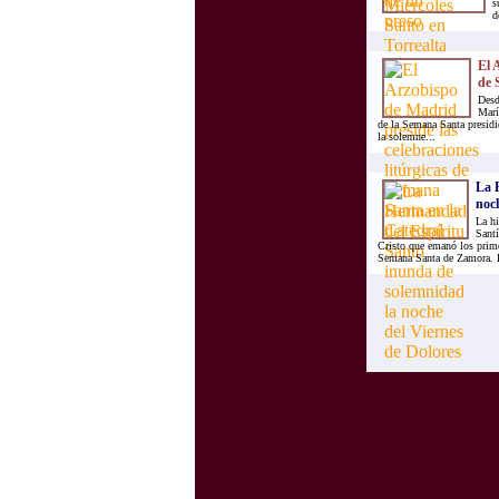
s
d
El 
de 
Desd
Marí
de la Semana Santa presid
la solemne...
La 
noch
La hi
Santí
Cristo que emanó los prime
Semana Santa de Zamora. E