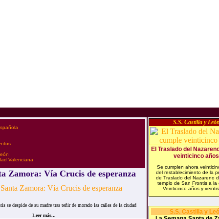
S.S. Castilla y Leó
española
entos
El Traslado del Nazaren
 León
veinticinco años
idad Valenciana
Se cumplen ahora veintici
a Zamora: Vía Crucis de esperanza
del restablecimiento de la p
de Traslado del Nazareno 
templo de San Frontis a la
Veinticinco años y veintis
is se despide de su madre tras teñir de morado las calles de la ciudad
S.S. Castilla y Le
Leer más...
La Semana Santa de Z