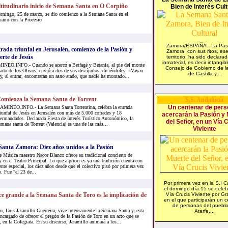
titudinario inicio de Semana Santa en O Corpiño
Bien de Interés Cult
omingo, 25 de marzo, se dio comienzo a la Semana Santa en el
ario con la Procesio
Zamora/ESPAÑA.- La Pas
rada triunfal en Jerusalén, comienzo de la Pasión y
Zamora, con sus ritos, es
rte de Jesús
territorio, ha sido declara
inmaterial, es decir intangibl
NEO.INFO.- Cuando se acercó a Betfagé y Betania, al pie del monte
Consejo de Gobierno de l
ado de los Olivos, envió a dos de sus discípulos, diciéndoles: «Vayan
de Castilla y...
 y, al entrar, encontrarán un asno atado, que nadie ha montado...
omienza la Semana Santa de Torrent
S.S. Andalucía
Un centenar de per
AMINEO.INFO.- La Semana Santa Torrentina, celebra la entrada
riunfal de Jesús en Jerusalén con más de 5.000 cofrades y 18
acercarán la Pasión y
ermandades. Declarada Fiesta de Interés Turístico Autonómico, la
del Señor, en un Vía 
emana santa de Torrent (Valencia) es una de las más...
Viviente
anta Zamora: Diez años unidos a la Pasión
 Música maestro Nacor Blanco ofrece su tradicional concierto de
 en el Teatro Principal. Lo que a priori es ya una tradición cuenta con
te especial, los diez años desde que el colectivo pisó por primera vez
. Fue "el 23 de...
Por primera vez en la S.I C
el domingo día 15 se celeb
e grande a la Semana Santa de Toro es la implicación de
Vía Crucis Viviente por G
en el que participarán un 
de personas del puebl
 Luis Jaramillo Guerreira, vive intensamente la Semana Santa y, esta
Atarfe,...
encargado de ofrecer el pregón de la Pasión de Toro en un acto que se
, en la Colegiata. En su discurso, Jaramillo animará a los...