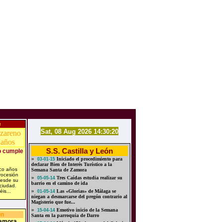
n
Sat, 08 Aug 2026 14:30:20
S.S. Castilla y León
o cumple
»
Iniciado el procedimiento para
03-01-15
declarar Bien de Interés Turístico a la
nco años
Semana Santa de Zamora
rocesión
»
Tres Caídas estudia realizar su
05-05-14
desde su
barrio en el camino de ida
 ciudad.
éis...
»
Las «Glorias» de Málaga se
01-05-14
niegan a desmarcarse del pregón contrario al
Magisterio que fue...
»
Emotivo inicio de la Semana
15-04-14
ón
Santa en la parroquia de Darro
amora,