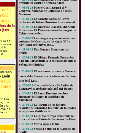
presenta su cartel de Semana Santa
»
Puente Genil acogerá el V
01-02-14
Congreso Nacional de Cofradías de Jesús
Nazareno
»
La Semana Santa de Ferrol
20-01-14
declarada de Interés Turístico Internacional
ños de la
»
La procesión claustral del Santo
28-03-13
o (Los
Entierro en El Patriarca sacará la imagen de
Cristo yacente de...
»
Las imágenes procesionales más
28-03-13
l 14 de
antiguas de Valencia, de los siglos XII y
posición
XIV, salen este jueves con...
de la
»
Una Semana Santa con luz
26-03-13
e los
propia
la...
»
El Obispo Demetrio Fernández
25-03-13
hace un llamamiento a la solidaridad ante la
Señora de Córdoba
ón
»
El arte sacro de nuestra Semana
25-03-13
l Museo
e León
Santa debe llevarnos a la adoración de Dios,
dice José Luis...
»
«Lo que le falta a la Pasión de
25-03-13
Zamora es creérselo más allá del Duero»
»
El Santo Entierro nombra
24-03-13
Hermano de Honor al arzobispo de
ón Pro
Valladolid
a, que
»
La Virgen de los Dolores
24-03-13
ón y la
envuelve de sobriedad las calles de la ciudad
nta, ha
en el primer desfile de la...
n de...
»
La Junta entrega restaurada la
23-03-13
urna del Santo Cristo de Bercianos de Aliste
»
Medio siglo a la luz
23-03-13
»
Semana Santa en la Catedral de
20-03-13
e la
Sevilla