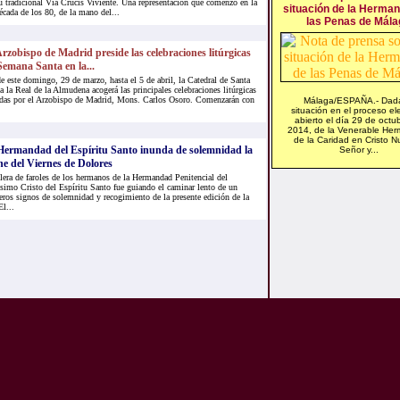
u tradicional Vía Crucis Viviente. Una representación que comenzó en la
situación de la Herma
écada de los 80, de la mano del...
las Penas de Mála
Arzobispo de Madrid preside las celebraciones litúrgicas
Semana Santa en la...
e este domingo, 29 de marzo, hasta el 5 de abril, la Catedral de Santa
a la Real de la Almudena acogerá las principales celebraciones litúrgicas
idas por el Arzobispo de Madrid, Mons. Carlos Osoro. Comenzarán con
Málaga/ESPAÑA.- Dada
situación en el proceso ele
abierto el día 29 de octu
2014, de la Venerable He
de la Caridad en Cristo N
Hermandad del Espíritu Santo inunda de solemnidad la
Señor y...
e del Viernes de Dolores
lera de faroles de los hermanos de la Hermandad Penitencial del
simo Cristo del Espíritu Santo fue guiando el caminar lento de un
ros signos de solemnidad y recogimiento de la presente edición de la
l...