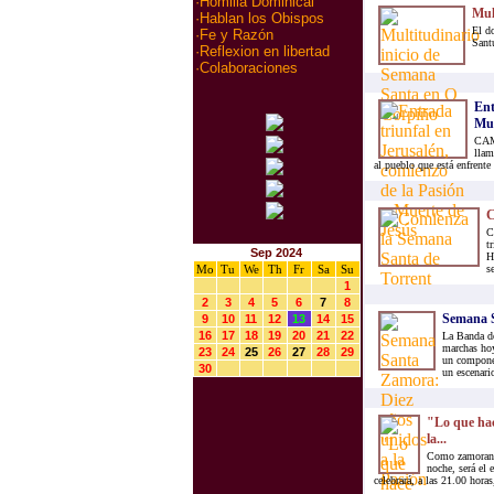
·
Homilia Dominical
Mul
·
Hablan los Obispos
El d
·
Fe y Razón
Santu
·
Reflexion en libertad
·
Colaboraciones
Ent
Mue
CAMI
llam
al pueblo que está enfrente
C
C
t
Sep 2024
H
Mo
Tu
We
Th
Fr
Sa
Su
s
1
2
3
4
5
6
7
8
Semana S
9
10
11
12
13
14
15
16
17
18
19
20
21
22
La Banda de
marchas hoy
23
24
25
26
27
28
29
un componen
30
un escenario
"Lo que hac
la...
Como zamorano,
noche, será el 
celebrará, a las 21.00 horas