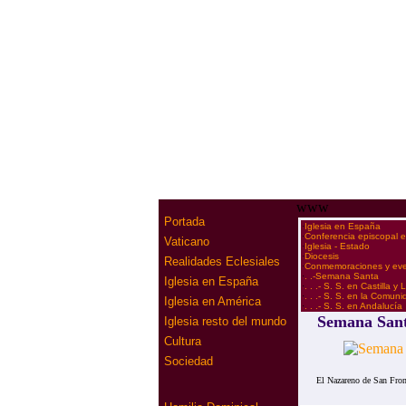
www
Portada
·
Iglesia en España
·
Conferencia episcopal 
Vaticano
·
Iglesia - Estado
·
Diocesis
Realidades Eclesiales
·
Conmemoraciones y ev
·
. .-Semana Santa
Iglesia en España
·
. . .- S. S. en Castilla y
·
. . .- S. S. en la Comun
Iglesia en América
·
. . .- S. S. en Andalucía
Semana Sant
Iglesia resto del mundo
Cultura
Sociedad
El Nazareno de San Front