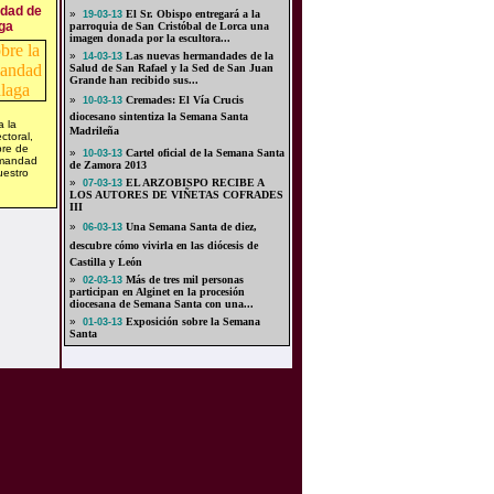
ndad de
»
El Sr. Obispo entregará a la
19-03-13
ga
parroquia de San Cristóbal de Lorca una
imagen donada por la escultora...
»
Las nuevas hermandades de la
14-03-13
Salud de San Rafael y la Sed de San Juan
Grande han recibido sus...
»
Cremades: El Vía Crucis
10-03-13
diocesano sintentiza la Semana Santa
 la
Madrileña
ctoral,
bre de
»
Cartel oficial de la Semana Santa
10-03-13
rmandad
de Zamora 2013
uestro
»
EL ARZOBISPO RECIBE A
07-03-13
LOS AUTORES DE VIÑETAS COFRADES
III
»
Una Semana Santa de diez,
06-03-13
descubre cómo vivirla en las diócesis de
Castilla y León
»
Más de tres mil personas
02-03-13
participan en Alginet en la procesión
diocesana de Semana Santa con una...
»
Exposición sobre la Semana
01-03-13
Santa