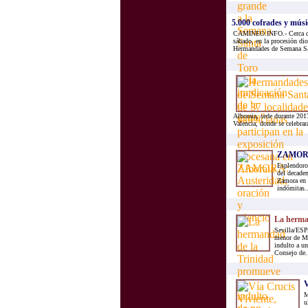
5.000 cofrades y músic
CAMINEO.INFO.- Cerca de 5
sábado, en la procesión dio
Hermandades de Semana Sant
Alboraia, sede durante 201
Valencia, donde se celebrar
ZAMORA: 
Esplendoro
del decade
Zamora en 
indómitas..
La herman
Sevilla/ESPA
menor de Mar
indulto a un
Consejo de.
V
M
u