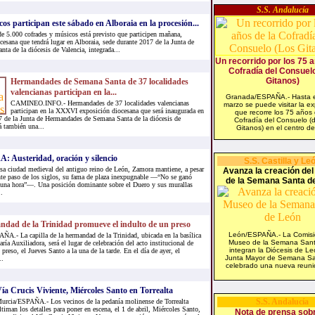
S.S. Andalucía
os participan este sábado en Alboraia en la procesión...
.000 cofrades y músicos está previsto que participen mañana,
cesana que tendrá lugar en Alboraia, sede durante 2017 de la Junta de
a de la diócesis de Valencia, integrada...
Un recorrido por los 75 a
Cofradía del Consuel
Gitanos)
Hermandades de Semana Santa de 37 localidades
valencianas participan en la...
Granada/ESPAÑA.- Hasta e
CAMINEO.INFO.- Hermandades de 37 localidades valencianas
marzo se puede visitar la ex
participan en la XXXVI exposición diocesana que será inaugurada en
que recorre los 75 años 
7 de la Junta de Hermandades de Semana Santa de la diócesis de
Cofradía del Consuelo (d
á también una...
Gitanos) en el centro de 
Austeridad, oración y silencio
S.S. Castilla y Le
sa ciudad medieval del antiguo reino de León, Zamora mantiene, a pesar
Avanza la creación de
nte paso de los siglos, su fama de plaza inexpugnable —“No se ganó
de la Semana Santa d
una hora”—. Una posición dominante sobre el Duero y sus murallas
.
dad de la Trinidad promueve el indulto de un preso
León/ESPAÑA.- La Comisi
ÑA.- La capilla de la hermandad de la Trinidad, ubicada en la basílica
Museo de la Semana Sant
ía Auxiliadora, será el lugar de celebración del acto institucional de
integran la Diócesis de Le
 preso, el Jueves Santo a la una de la tarde. En el día de ayer, el
Junta Mayor de Semana Sa
..
celebrado una nueva reunió
ía Crucis Viviente, Miércoles Santo en Torrealta
S.S. Andalucía
urcia/ESPAÑA.- Los vecinos de la pedanía molinense de Torrealta
ltiman los detalles para poner en escena, el 1 de abril, Miércoles Santo,
Nota de prensa sobr