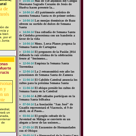
»
Más de 150 alumnos del Colegio
15-04-14
ural
Diocesano Sagrado Corazón de Jesús de
Huelva hacen presente la...
»
«El patrimonio artístico de
14-04-14
nuestra Semana Santa es de primer orden»
»
Las monjas dominicas de Baza
14-04-14
ofrecen su surtido de dulces de Semana
ión de
Santa
encia y
»
Una cofradía de Semana Santa
14-04-14
da bien
de Córdoba procesiona con un banderín a
e, por el
favor de la vida
a Junta
»
Mons. Lorca Planes pregona la
14-04-14
Semana Santa de Cartagena
»
El pregonero de la Pasión 2014
13-04-14
defiende la raíz cristina de la celebración
frente al "fenómeno...
»
Empieza la Semana Santa
sonas
12-04-14
Torrentina
 Muerte
»
La 2 retransmitirá este año las
12-04-14
Crucis
procesiones de Semana Santa de Zamora
»
El Cabildo Catedral anuncia los
11-04-14
cultos para la próxima Semana Santa
»
El obispo preside los cultos de
11-04-14
Semana Santa en la Catedral
»
4.200 cofrades participan en la
11-04-14
Semana Santa bilbaína
»
La Asociación "San José" de
07-04-14
Guadix representará el Viacrucis, el 9 de
atedral,
abril, en el Paseo...
rará un
ranada,
»
El pregón cofrade de la
03-04-14
centenar
Juventud en Málaga se convierte en un
o de
alegato a favor de las uniones...
»
IX Encuentro de Hermandades
27-03-14
con el Obispo
»
La Hermandad de la Santa Cena
20-02-14