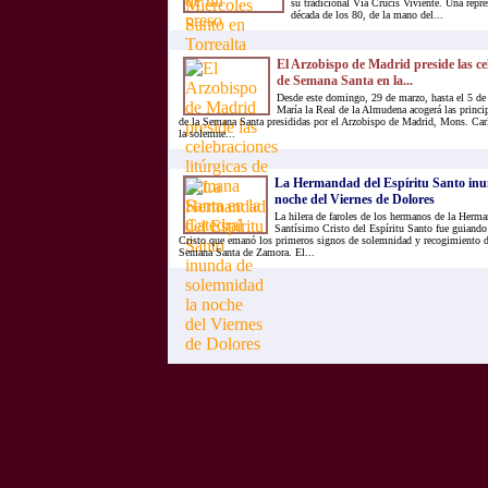
su tradicional Vía Crucis Viviente. Una repr
década de los 80, de la mano del...
El Arzobispo de Madrid preside las cel
de Semana Santa en la...
Desde este domingo, 29 de marzo, hasta el 5 de a
María la Real de la Almudena acogerá las princip
de la Semana Santa presididas por el Arzobispo de Madrid, Mons. Ca
la solemne...
La Hermandad del Espíritu Santo inu
noche del Viernes de Dolores
La hilera de faroles de los hermanos de la Herma
Santísimo Cristo del Espíritu Santo fue guiando
Cristo que emanó los primeros signos de solemnidad y recogimiento de
Semana Santa de Zamora. El...