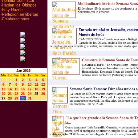
·
Homilia Dominical
Multitudinario inicio de Semana San
·
Hablan los Obispos
El domingo, 25 de marzo, se dio comienzo a la
·
Fe y Razón
Santuario con la Procesio
·
Reflexion en libertad
·
Colaboraciones
Entrada triunfal en Jerusalén, comien
Muerte de Jesús
CAMINEO.INFO.- Cuando se acercó a Betfagé y 
llamado de los Olivos, envió a dos de sus discí
al pueblo que está enfrente y, al entrar, encontrarán un asno atado, qu
Comienza la Semana Santa de Torr
CAMINEO.INFO.- La Semana Santa Torrentina
triunfal de Jesús en Jerusalén con más de 5.0
Jan 2025
Hermandades. Declarada Fiesta de Interés Tu
Mo
Tu
We
Th
Fr
Sa
Su
semana santa de Torrent (Valencia) es una de 
1
2
3
4
5
6
7
8
9
10
11
12
Semana Santa Zamora: Diez años unidos a 
13
14
15
16
17
18
19
20
21
22
23
24
25
26
La Banda de Música maestro Nacor Blanco ofrece su tra
marchas hoy en el Teatro Principal. Lo que a priori es 
27
28
29
30
31
un componente especial, los diez años desde que el col
un escenario. Fue "el 23 de...
"Lo que hace grande a la Semana Santa de Tor
la...
Como zamorano, Luis Jaramillo Guerreira, vive intensamen
noche, será el encargado de ofrecer el pregón de la Pasión 
celebrará, a las 21.00 horas, en la Colegiata. En su discurso, Jaramillo