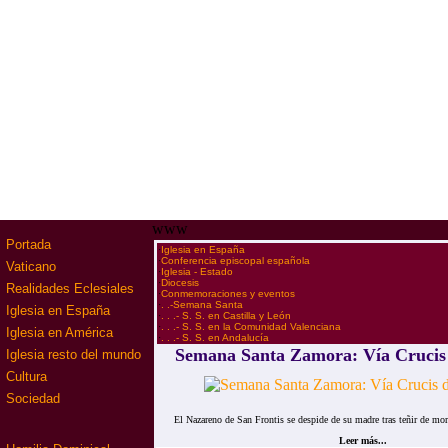
www
Portada
·
Iglesia en España
·
Conferencia episcopal española
Vaticano
·
Iglesia - Estado
·
Diocesis
Realidades Eclesiales
·
Conmemoraciones y eventos
·
. .-Semana Santa
Iglesia en España
·
. . .- S. S. en Castilla y León
·
. . .- S. S. en la Comunidad Valenciana
Iglesia en América
·
. . .- S. S. en Andalucía
Semana Santa Zamora: Vía Crucis
Iglesia resto del mundo
Cultura
Sociedad
El Nazareno de San Frontis se despide de su madre tras teñir de mora
Leer más...