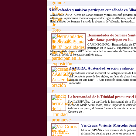
5.000 cofrades y músicos participan este sábado en Albor
CAMINEO.INFO.- Cerca de 5.000 cofrades y músicos está previsto qu
sábado, en la procesión diocesana que tendrá lugar en Alboraia, sede d
Hermandades de Semana Santa de la diócesis de Valencia, integrada...
Hermandades de Semana Santa 
valencianas participan en la...
CAMINEO.INFO.- Hermandades de 37 lo
participan en la XXXVI exposición dioc
Alboraia, sede durante 2017 de la Junta de Hermandades de Semana San
Valencia, donde se celebrará también una...
ZAMORA: Austeridad, oración y silencio
Esplendorosa ciudad medieval del antiguo reino de Le
del decadente paso de los siglos, su fama de plaza i
Zamora en una hora”—. Una posición dominante sobre 
indómitas...
La hermandad de la Trinidad promueve el i
Sevilla/ESPAÑA.- La capilla de la hermandad de la Trin
menor de María Auxiliadora, será el lugar de celebración
indulto a un preso, el Jueves Santo a la una de la tarde. 
Consejo de...
Vía Crucis Viviente, Miércoles Sant
Murcia/ESPAÑA.- Los vecinos de la pedanía 
ultiman los detalles para poner en escena, el 