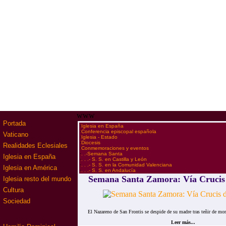
www
Portada
·
Iglesia en España
·
Conferencia episcopal española
Vaticano
·
Iglesia - Estado
·
Diocesis
Realidades Eclesiales
·
Conmemoraciones y eventos
·
. .-Semana Santa
Iglesia en España
·
. . .- S. S. en Castilla y León
·
. . .- S. S. en la Comunidad Valenciana
Iglesia en América
·
. . .- S. S. en Andalucía
Semana Santa Zamora: Vía Crucis
Iglesia resto del mundo
Cultura
Sociedad
El Nazareno de San Frontis se despide de su madre tras teñir de mora
Leer más...