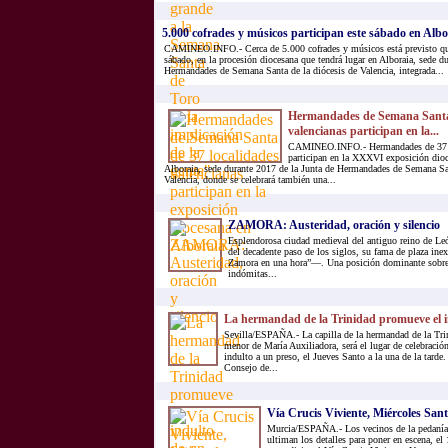
5.000 cofrades y músicos participan este sábado en Albor
CAMINEO.INFO.- Cerca de 5.000 cofrades y músicos está previsto qu
sábado, en la procesión diocesana que tendrá lugar en Alboraia, sede d
Hermandades de Semana Santa de la diócesis de Valencia, integrada...
Hermandades de Semana Santa 
valencianas participan en la...
CAMINEO.INFO.- Hermandades de 37 lo
participan en la XXXVI exposición dioc
Alboraia, sede durante 2017 de la Junta de Hermandades de Semana San
Valencia, donde se celebrará también una...
ZAMORA: Austeridad, oración y silencio
Esplendorosa ciudad medieval del antiguo reino de Le
del decadente paso de los siglos, su fama de plaza i
Zamora en una hora”—. Una posición dominante sobre 
indómitas...
La hermandad de la Trinidad promueve el i
Sevilla/ESPAÑA.- La capilla de la hermandad de la Trin
menor de María Auxiliadora, será el lugar de celebración
indulto a un preso, el Jueves Santo a la una de la tarde. 
Consejo de...
Vía Crucis Viviente, Miércoles Sant
Murcia/ESPAÑA.- Los vecinos de la pedanía 
ultiman los detalles para poner en escena, el 