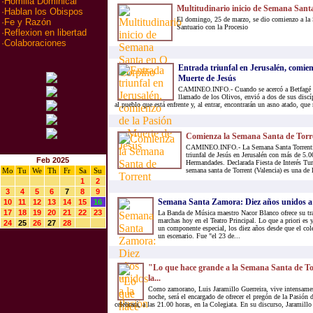
·
Homilia Dominical
Multitudinario inicio de Semana San
·
Hablan los Obispos
El domingo, 25 de marzo, se dio comienzo a la
·
Fe y Razón
Santuario con la Procesio
·
Reflexion en libertad
·
Colaboraciones
Entrada triunfal en Jerusalén, comien
Muerte de Jesús
CAMINEO.INFO.- Cuando se acercó a Betfagé y 
llamado de los Olivos, envió a dos de sus discí
al pueblo que está enfrente y, al entrar, encontrarán un asno atado, qu
Comienza la Semana Santa de Torr
CAMINEO.INFO.- La Semana Santa Torrentina
triunfal de Jesús en Jerusalén con más de 5.0
Feb 2025
Hermandades. Declarada Fiesta de Interés Tu
Mo
Tu
We
Th
Fr
Sa
Su
semana santa de Torrent (Valencia) es una de 
1
2
3
4
5
6
7
8
9
Semana Santa Zamora: Diez años unidos a 
10
11
12
13
14
15
16
17
18
19
20
21
22
23
La Banda de Música maestro Nacor Blanco ofrece su tra
marchas hoy en el Teatro Principal. Lo que a priori es 
24
25
26
27
28
un componente especial, los diez años desde que el col
un escenario. Fue "el 23 de...
"Lo que hace grande a la Semana Santa de Tor
la...
Como zamorano, Luis Jaramillo Guerreira, vive intensamen
noche, será el encargado de ofrecer el pregón de la Pasión 
celebrará, a las 21.00 horas, en la Colegiata. En su discurso, Jaramillo