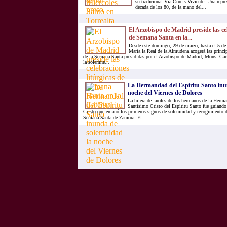
su tradicional Vía Crucis Viviente. Una repr
década de los 80, de la mano del...
El Arzobispo de Madrid preside las cel
de Semana Santa en la...
Desde este domingo, 29 de marzo, hasta el 5 de a
María la Real de la Almudena acogerá las princip
de la Semana Santa presididas por el Arzobispo de Madrid, Mons. Ca
la solemne...
La Hermandad del Espíritu Santo inu
noche del Viernes de Dolores
La hilera de faroles de los hermanos de la Herma
Santísimo Cristo del Espíritu Santo fue guiando
Cristo que emanó los primeros signos de solemnidad y recogimiento de
Semana Santa de Zamora. El...