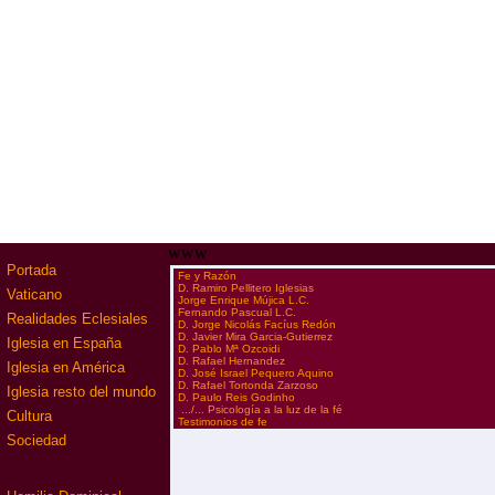
www
Portada
·
Fe y Razón
·
D. Ramiro Pellitero Iglesias
Vaticano
·
Jorge Enrique Mújica L.C.
·
Fernando Pascual L.C.
Realidades Eclesiales
·
D. Jorge Nicolás Facíus Redón
·
D. Javier Mira Garcia-Gutierrez
Iglesia en España
·
D. Pablo Mª Ozcoidi
·
D. Rafael Hernandez
Iglesia en América
·
D. José Israel Pequero Aquino
·
D. Rafael Tortonda Zarzoso
Iglesia resto del mundo
·
D. Paulo Reis Godinho
·
.../... Psicología a la luz de la fé
Cultura
·
Testimonios de fe
Sociedad