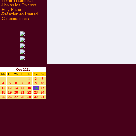
·
Homilia Dominical
·
Hablan los Obispos
·
Fe y Razón
·
Reflexion en libertad
·
Colaboraciones
Oct 2021
Mo
Tu
We
Th
Fr
Sa
Su
1
2
3
4
5
6
7
8
9
10
11
12
13
14
15
16
17
18
19
20
21
22
23
24
25
26
27
28
29
30
31