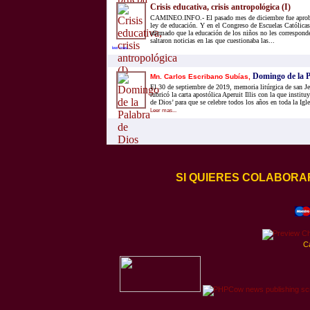
Crisis educativa, crisis antropológica (I)
CAMINEO.INFO.- El pasado mes de diciembre fue aproba
ley de educación. Y en el Congreso de Escuelas Católicas
afirmado que la educación de los niños no les corresponde
saltaron noticias en las que cuestionaba las...
leer mas...
Domingo de la P
Mn. Carlos Escribano Subías,
El 30 de septiembre de 2019, memoria litúrgica de san J
rubricó la carta apostólica Aperuit Illis con la que instit
de Dios’ para que se celebre todos los años en toda la Iglesi
Leer mas...
SI QUIERES COLABORA
C