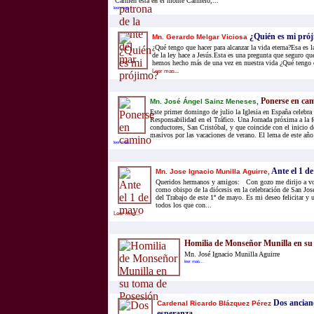
Carmen está en el monte Carmelo,...
leer mas...
¿Quién es mi pró
Mn. Gerardo Melgar Viciosa
¿Qué tengo que hacer para alcanzar la vida eterna?Esa es 
de la ley hace a Jesús.Esta es una pregunta que seguro q
hemos hecho más de una vez en nuestra vida ¿Qué tengo qu
Leer mas...
Ponerse en ca
Mn. José Ángel Sainz Meneses,
Este primer domingo de julio la Iglesia en España celebra 
Responsabilidad en el Tráfico. Una Jornada próxima a la f
conductores, San Cristóbal, y que coincide con el inicio 
masivos por las vacaciones de verano. El lema de este año 
leer mas...
Ante el 1 d
Mn. Jose Ignacio Munilla Aguirre,
Queridos hermanos y amigos: Con gozo me dirijo a vos
como obispo de la diócesis en la celebración de San Jos
del Trabajo de este 1º de mayo. Es mi deseo felicitar y 
todos los que con...
Leer mas...
Homilia de Monseñor Munilla en su
Mn. José Ignacio Munilla Aguirre
leer mas...
Dos ancianos
Cardenal Ricardo Blázquez Pérez
esperanza