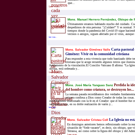
que...
Leer mas...
Mons. Manuel Herrero Fernández, Obispo de 
Últimamente estamos hablando mucho del cuidado. Cuá
despedirnos de otra persona: “¡Cuídate!” Y es normal. 
tiempos donde la pandemia del Covid-19 sigue haciendo 
vecinos o amigos, siguen afectado por el virus, aunque 
leer mas...
Carta pastoral
Mons. Salvador Giménez Valls
Giménez: Vivir en la comunidad cristiana
Para responder a esta vivencia que todo bautizado debe t
cristiana que le acoge recuerdo algunos textos que ilumin
fundamento de la vinculación.El Concilio Vaticano II afirma: “La Igles
divina, está ordenada y...
Leer mas...
Perdida la id
Mons. José María Yanguas Sanz
del hombre como criatura, se destruyen los...
La semana pasada recordábamos dos verdades fundamentale
primera confiesa a Dios como Creador de todas las cosas
estrechamente relacionado con la fe en el Creador: que el hombre fue 
semejanza suya, en su doble realización de varón y...
leer mas...
La Iglesia no es
Mons. Salvador Cristau Coll
En domingos anteriores hemos reflexionado sobre la real
situación de “Sede vacante”, es decir, sin obispo, que v
Terrassa, así como sobre la figura del obispo y del Admi
Leer mas...