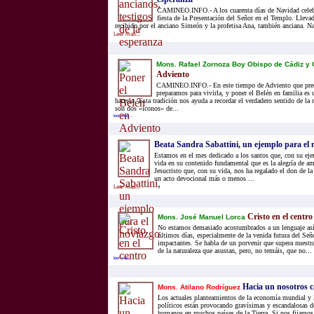
CAMINEO.INFO.- A los cuarenta días de Navidad celebr
fiesta de la Presentación del Señor en el Templo. Lleva
recibido por el anciano Simeón y la profetisa Ana, también anciana. Na
Leer mas...
Mons. Rafael Zornoza Boy Obispo de Cádiz y 
Adviento
CAMINEO.INFO.- En este tiempo de Adviento que prec
preparamos para vivirla, y poner el Belén en familia e
hacerlo. Esta tradición nos ayuda a recordar el verdadero sentido de la 
son dos «iconos» de...
leer mas...
Beata Sandra Sabattini, un ejemplo para el 
Estamos en el mes dedicado a los santos que, con su eje
vida en su contenido fundamental que es la alegría de a
Jesucristo que, con su vida, nos ha regalado el don de la
un acto devocional más o menos ...
Leer mas...
Cristo en el centro
Mons. José Manuel Lorca
No estamos demasiado acostumbrados a un lenguaje así,
últimos días, especialmente de la venida futura del Se
impactantes. Se habla de un porvenir que supera nuestra
de la naturaleza que asustan, pero, no temáis, que no...
leer mas...
Hacia un nosotros 
Mons. Atilano Rodríguez
Los actuales planteamientos de la economía mundial y l
políticos están provocando gravísimas y escandalosas de
humanos en muchos países de la Tierra. Si nos fijamos, 