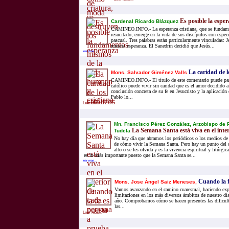
Es posible la espe
Cardenal Ricardo Blázquez
CAMINEO.INFO.- La esperanza cristiana, que se fundame
resucitado, emerge en la vida de sus discípulos con especi
pascual. Tres palabras están particularmente vinculadas: J
nuestra esperanza. El Sanedrín decidió que Jesús...
leer mas...
La caridad de lo
Mons. Salvador Giménez Valls
CAMINEO.INFO.- El título de este comentario puede pa
católico puede vivir sin caridad que es el amor decidido
conclusión concreta de su fe en Jesucristo y la aplicación 
Pablo lo...
Leer mas...
Mn. Francisco Pérez González, Arzobispo de
La Semana Santa está viva en el inte
Tudela
No hay día que abramos los periódicos o los medios de
de cómo vivir la Semana Santa. Pero hay un punto del q
alto o se les olvida y es la vivencia espiritual y litúrg
es lo más importante puesto que la Semana Santa se...
leer mas...
Cuando la f
Mons. Jose Àngel Saiz Meneses,
Vamos avanzando en el camino cuaresmal, haciendo exper
limitaciones en los más diversos ámbitos de nuestro dí
año. Comprobamos cómo se hacen presentes las dificult
las...
Leer mas...