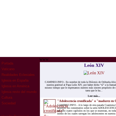
www
Portada
León XIV
Vaticano
Realidades Eclesiales
Iglesia en España
CAMINEO.INFO.- En nombre de toda la Diócesis de Orihuela-Alica
nuestra gratitud al Papa León XIV, por haber dicho “sí” a la llamad
Iglesia en América
mismo tiempo que le expresamos nuestro más sincero propósito de 
tarea que le ha...
Iglesia resto del mundo
Leer más...
Cultura
"Adolescencia cronificada" o "madurez en 
Sociedad
CAMINEO.INFO.- A lo largo de esta pasada Cuaresma ha
nosotros los comentarios sobre la serie ADOLESCENCIA
tan solo cuatro capítulos en los que se muestran, en toda
medio de los cuales navegan los adolescentes en nuestra 