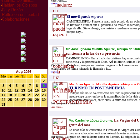
·
Homilia Dominical
cuestiones...
leer mas...
·
Hablan los Obispos
·
Fe y Razón
·
Reflexion en libertad
El móvil puede esperar
·
Colaboraciones
CAMINEO.INFO.- Parecería acaso más propio de un obispo
se limitase a afirmar que el problema no está en la tecnolo
haga de ella. Sin embargo, me resisto a quedarme en ese 
porque hoy...
Leer mas...
Mn José Ignacio Munilla Aguirre, Obispo de Orih
conciencia a la luz de su presencia
CAMINEO.INFO.- En la tradición cristiana hay una correla
conciencia y la presencia de Dios. Así lo dice el salmo: «T
(Sal 36,10). Pues bien, aunque en nuestro imaginario la Cuaresma es 
escuchamos de forma reiterada la llamada a la...
Aug 2026
leer mas...
Mo
Tu
We
Th
Fr
Sa
Su
1
2
Mn. José Ignacio Munilla Aguirre, obispo de O
3
4
5
6
7
8
9
TURISMO EN POSTPANDEMIA
10
11
12
13
14
15
16
Aunque aún no se ha erradicado del todo la pandemia h
17
18
19
20
21
22
23
nueva etapa cuyo rumbo es la normalización de la vida so
24
25
26
27
28
29
30
quehaceres habituales, entre ellos la actividad turística.
los que pasáis vuestras...
31
Leer mas...
La Virgen del C
Mn. Casimiro López Llorente,
gente del mar
En unos días celebraremos la Fiesta de la Virgen del Ca
bajo esta advocación está muy extendida entre nosotros, 
del litoral. La gente del mar la honra como su Patrona. El origen de la