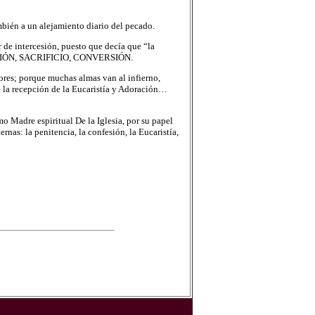
bién a un alejamiento diario del pecado.
r de intercesión, puesto que decía que “la
 ORACIÓN, SACRIFICIO, CONVERSIÓN.
dores; porque muchas almas van al infierno,
 la recepción de la Eucaristía y Adoración…
Madre espiritual De la Iglesia, por su papel
as: la penitencia, la confesión, la Eucaristía,