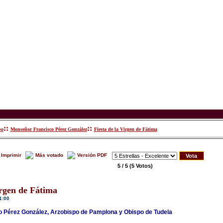
::
::
po
Monseñor Francisco Pérez González
Fiesta de la Virgen de Fátima
Imprimir
Más votado
Versión PDF
5 / 5
(5 Votos)
irgen de Fátima
1:00
 Pérez González, Arzobispo de Pamplona y Obispo de Tudela