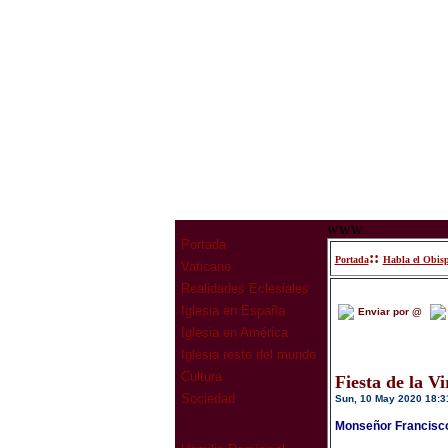
www
Portada
::
Portada
Habla el Obis
Vaticano
Realidades Eclesiales
Iglesia en España
Enviar por @
Iglesia en América
Iglesia resto del mundo
Cultura
Fiesta de la V
Sociedad
Sun, 10 May 2020 18:3
Monseñor Francisco