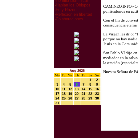
·
Homilia Dominical
·
Hablan los Obispos
CAMINEO.INFO.- Con 
·
Fe y Razón
poniéndonos en actit
·
Reflexion en libertad
·
Colaboraciones
Con el fin de convert
consecuencia eterna
La Virgen les dijo: “
porque no hay nadie 
Jesús en la Comunión
San Pablo VI dijo en
mediador en la salva
la oración (especialm
Aug 2026
Nuestra Señora de Fá
Mo
Tu
We
Th
Fr
Sa
Su
1
2
3
4
5
6
7
8
9
10
11
12
13
14
15
16
17
18
19
20
21
22
23
24
25
26
27
28
29
30
31