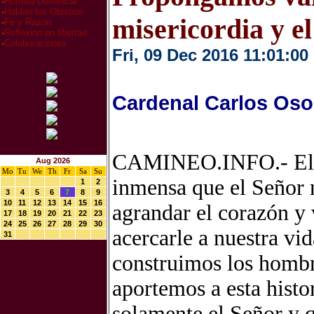
·
Homilia Dominical
·
Hablan los Obispos
misericordia y e
·
Fe y Razón
·
Reflexion en libertad
·
Colaboraciones
Fri, 09 Dec 2016 11:01:00
Cardenal Carlos Oso
CAMINEO.INFO.- El t
Aug 2026
Mo
Tu
We
Th
Fr
Sa
Su
inmensa que el Señor n
1
2
3
4
5
6
7
8
9
10
11
12
13
14
15
16
agrandar el corazón y 
17
18
19
20
21
22
23
24
25
26
27
28
29
30
acercarle a nuestra vid
31
construimos los hombr
aportemos a esta hist
solamente el Señor y 