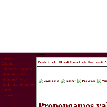
www
Portada
::
::
::
Portada
Habla el Obispo
Cardenal Carlos Osoro Sierra
Pr
Vaticano
Realidades Eclesiales
Iglesia en España
Iglesia en América
Enviar por @
Imprimir
Más votado
Ver
Iglesia resto del mundo
Cultura
Sociedad
Propongamos val