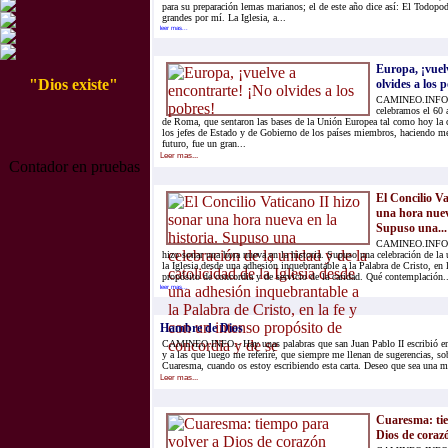
para su preparación lemas marianos; el de este año dice así: El Todopo
grandes por mí. La Iglesia, a...
leer mas...
Europa, ¡vuel
"Dios existe"
olvides a los 
CAMINEO.INFO.-
celebramos el 60 
de Roma, que sentaron las bases de la Unión Europea tal como hoy la
los jefes de Estado y de Gobierno de los países miembros, haciendo m
futuro, fue un gran...
Leer mas...
Contador en pruebas
El Concilio Va
una hora nueva
Supuso una...
CAMINEO.INFO.- 
hizo sonar una hora nueva en la historia. Supuso una celebración de la 
la Iglesia desde una adhesión inquebrantable a la Palabra de Cristo, en 
propósito de concordia y de servicio de la caridad. Qué contemplación..
leer mas...
Hambre de Dios
CAMINEO.INFO.- Hay unas palabras que san Juan Pablo II escribió en e
y a las que luego me referiré, que siempre me llenan de sugerencias, so
Cuaresma, cuando os estoy escribiendo esta carta. Deseo que sea una me
Leer mas...
Cuaresma: tie
Dios de coraz