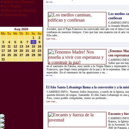
·
Hablan los Obispos
leer mas...
·
Fe y Razón
·
Reflexion en libertad
Los medios ca
·
Colaboraciones
confiesan
CAMINEO.INFO.-
la Jornada Mundi
Aug 2026
Sociales, que el Papa Francisco ha convocado este año con el lema Co
confianza en nuestros tiempos. Creo que hay una maestra con el arte v
Mo
Tu
We
Th
Fr
Sa
Su
Ella sabe...
1
2
Leer mas...
3
4
5
6
7
8
9
10
11
12
13
14
15
16
17
18
19
20
21
22
23
¡Tenemos Madr
24
25
26
27
28
29
30
con esperanza 
31
CAMINEO.INFO.- 
Señor que me haya
en el santuario de Fátima, muy unido a la Virgen María y expresando 
Francisco, que llegó como peregrino de la paz y de la esperanza. Han 
especiales. En el centenario de las apariciones y en...
leer mas...
El Año Santo Lebaniego llama a la conversión y a la mis
CAMINEO.INFO.- Nuestro Señor Jesucristo, a través de la Iglesia, nos
querida diócesis de origen, Santander. El Año Santo Lebaniego es una gr
Pero, como podéis comprender, siento un profundo...
Leer mas...
Encanto y fue
CAMINEO.INFO.- 
Ramos, la Iglesia
de la Juventud. En
JMJ de Panamá, e