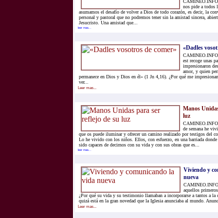
CAMINEO.INFO.- 
nos pide a todos 
asumamos el desafío de volver a Dios de todo corazón, es decir, la co
personal y pastoral que no podremos tener sin la amistad sincera, abie
Jesucristo. Una amistad que...
leer mas...
«Dadles vosot
CAMINEO.INFO.- L
est recoge unas p
impresionaron des
amor, y quien pe
permanece en Dios y Dios en él» (1 Jn 4,16). ¿Por qué me impresiona
ver...
Leer mas...
Manos Unidas 
luz
CAMINEO.INFO.- 
de semana he vivi
que os puede iluminar y ofrecer un camino realizado por testigos del
Lo he vivido con los niños. Ellos, con esfuerzo, en una barriada donde
sido capaces de decirnos con su vida y con sus obras que es...
leer mas...
Viviendo y c
nueva
CAMINEO.INFO.-
aquellos primeros 
¿Por qué su vida y su testimonio llamaban a incorporarse a tantos a la
quizá está en la gran novedad que la Iglesia anunciaba al mundo. Anunc
Leer mas...