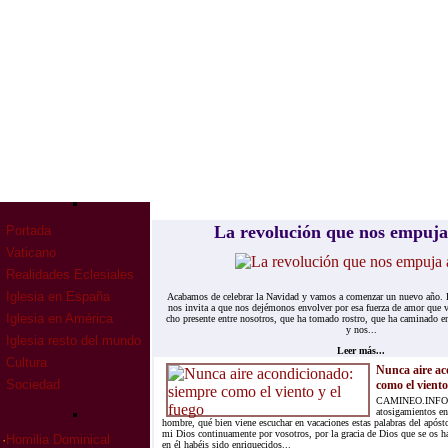
La re­vo­lu­ción que nos em­pu­
Portada
Vaticano
Realidades Eclesiales
Iglesia en España
Aca­ba­mos de ce­le­brar la Na­vi­dad y va­mos a co­men­zar un nue­vo año. El 
nos in­vi­ta a que nos de­jé­mo­nos en­vol­ver por esa fuer­za de amor que
Iglesia en América
cho pre­sen­te en­tre no­so­tros, que ha to­ma­do ros­tro, que ha ca­mi­na­do en
y nos...
Iglesia resto del mundo
Leer más...
Cultura
Nunca aire ac
Sociedad
como el viento
CAMINEO.INFO.- 
atosigamientos en 
hombre, qué bien viene escuchar en vacaciones estas palabras del apóst
mi Dios continuamente por vosotros, por la gracia de Dios que se os h
·
Homilia Dominical
en él habéis sido enriquecidos...