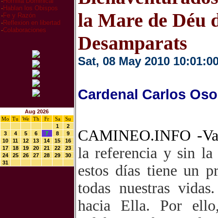
·
Homilia Dominical
·
Hablan los Obispos
la Mare de Déu d
·
Fe y Razón
·
Reflexion en libertad
·
Colaboraciones
Desamparats
Sat, 08 May 2010 10:01:0
Cardenal Carlos Oso
Aug 2026
Mo
Tu
We
Th
Fr
Sa
Su
1
2
CAMINEO.INFO -Va
3
4
5
6
7
8
9
10
11
12
13
14
15
16
la referencia y sin l
17
18
19
20
21
22
23
24
25
26
27
28
29
30
31
estos días tiene un 
todas nuestras vidas
hacia Ella. Por ello