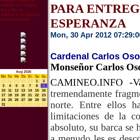
·
Homilia Dominical
PARA ENTRE
·
Hablan los Obispos
·
Fe y Razón
·
Reflexion en libertad
ESPERANZA
·
Colaboraciones
Mon, 30 Apr 2012 07:29:0
Cardenal Carlos Oso
Monseñor Carlos Oso
Aug 2026
Mo
Tu
We
Th
Fr
Sa
Su
CAMINEO.INFO -Va
1
2
3
4
5
6
7
8
9
tremendamente fragme
10
11
12
13
14
15
16
17
18
19
20
21
22
23
24
25
26
27
28
29
30
norte. Entre ellos 
31
limitaciones de la c
absoluto, su barca se 
a menudo les es desc