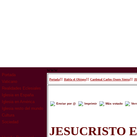
www
Portada
::
::
::
Portada
Habla el Obispo
Cardenal Carlos Osoro Sierra
J
Vaticano
Realidades Eclesiales
Iglesia en España
Iglesia en América
Enviar por @
Imprimir
Más votado
Ver
Iglesia resto del mundo
Cultura
Sociedad
JESUCRISTO 