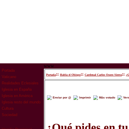
www
Portada
::
::
::
Portada
Habla el Obispo
Cardenal Carlos Osoro Sierra
¿Q
Vaticano
Realidades Eclesiales
Iglesia en España
Iglesia en América
Enviar por @
Imprimir
Más votado
Ver
Iglesia resto del mundo
Cultura
Sociedad
¿Qué pides en tu