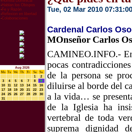
·
Homilia Dominical
·
Hablan los Obispos
Tue, 02 Mar 2010 07:31:0
·
Fe y Razón
·
Reflexion en libertad
·
Colaboraciones
Cardenal Carlos Oso
MOnseñor Carlos Os
CAMINEO.INFO.- En la
pocas contradiccione
Aug 2026
Mo
Tu
We
Th
Fr
Sa
Su
de la persona se pro
1
2
3
4
5
6
7
8
9
diluirse al borde del c
10
11
12
13
14
15
16
17
18
19
20
21
22
23
a la vida… se presenta
24
25
26
27
28
29
30
31
de la Iglesia ha ins
vertebral de toda ver
suprema dignidad d