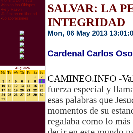
·
Homilia Dominical
SALVAR: LA P
·
Hablan los Obispos
·
Fe y Razón
·
Reflexion en libertad
INTEGRIDAD
·
Colaboraciones
Mon, 06 May 2013 13:01:
Cardenal Carlos Oso
Aug 2026
Mo
Tu
We
Th
Fr
Sa
Su
CAMINEO.INFO -Va
1
2
3
4
5
6
7
8
9
10
11
12
13
14
15
16
fuerza especial y llam
17
18
19
20
21
22
23
24
25
26
27
28
29
30
esas palabras que Jesu
31
momentos de su estanci
regalaba como lo más 
decir en este mundo p