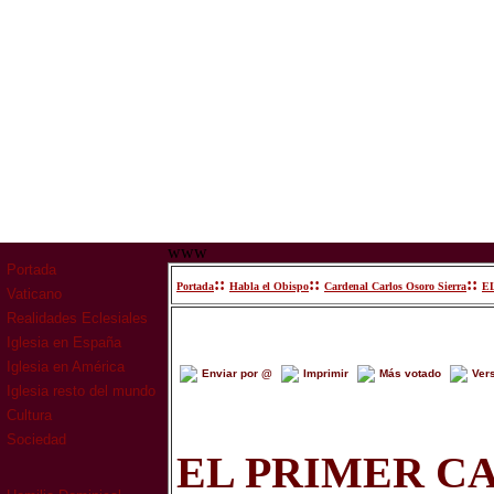
www
Portada
::
::
::
Portada
Habla el Obispo
Cardenal Carlos Osoro Sierra
E
Vaticano
Realidades Eclesiales
Iglesia en España
Iglesia en América
Enviar por @
Imprimir
Más votado
Ver
Iglesia resto del mundo
Cultura
Sociedad
EL PRIMER C