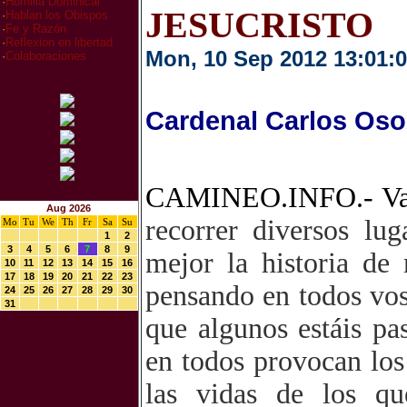
·
Homilia Dominical
JESUCRISTO
·
Hablan los Obispos
·
Fe y Razón
·
Reflexion en libertad
Mon, 10 Sep 2012 13:01:
·
Colaboraciones
Cardenal Carlos Oso
CAMINEO.INFO.- Va
Aug 2026
recorrer diversos lu
Mo
Tu
We
Th
Fr
Sa
Su
1
2
3
4
5
6
7
8
9
mejor la historia de
10
11
12
13
14
15
16
17
18
19
20
21
22
23
pensando en todos voso
24
25
26
27
28
29
30
31
que algunos estáis pa
en todos provocan los
las vidas de los q