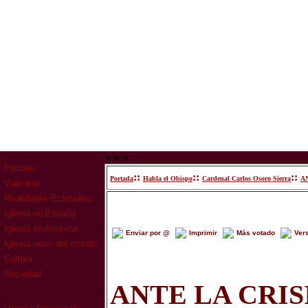
www
Portada
::
::
::
Portada
Habla el Obispo
Cardenal Carlos Osoro Sierra
A
Vaticano
Realidades Eclesiales
Iglesia en España
Iglesia en América
Enviar por @
Imprimir
Más votado
Ver
Iglesia resto del mundo
Cultura
Sociedad
ANTE LA CRISI