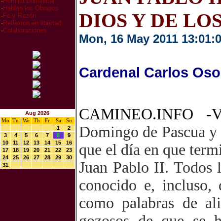
·
Homilia Dominical
·
Hablan los Obispos
DIOS Y DE L
·
Fe y Razón
·
Reflexion en libertad
·
Colaboraciones
Mon, 16 May 2011 13:01:
Cardenal Carlos Oso
CAMINEO.INFO -V
Aug 2026
Mo
Tu
We
Th
Fr
Sa
Su
Domingo de Pascua y f
1
2
3
4
5
6
7
8
9
10
11
12
13
14
15
16
que el día en que term
17
18
19
20
21
22
23
24
25
26
27
28
29
30
Juan Pablo II. Todos 
31
conocido e, incluso, 
como palabras de ali
gozosos de que se h