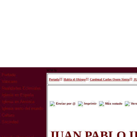
www
Portada
::
::
::
Portada
Habla el Obispo
Cardenal Carlos Osoro Sierra
J
Vaticano
Realidades Eclesiales
Iglesia en España
Iglesia en América
Enviar por @
Imprimir
Más votado
Ver
Iglesia resto del mundo
Cultura
Sociedad
JUAN PABLO I