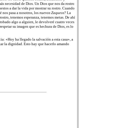
más necesidad de Dios. Un Dios que nos da rostro
estos a dar la vida por mostrar su rostro. Cuando
é nos pasa a nosotros, los
nuevos Zaqueos
? La
rostro, tenemos esperanza, tenemos metas. De ahí
 robado algo a alguien, le devolveré cuatro veces
 respetar su imagen que es hechura de Dios, es lo
: «Hoy ha llegado la salvación a esta casa», a
zar la dignidad. Esto hay que hacerlo amando