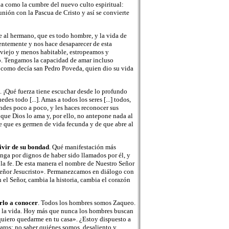
sia como la cumbre del nuevo culto espiritual:
unión con la Pascua de Cristo y así se convierte
 al hermano, que es todo hombre, y la vida de
entemente y nos hace desaparecer de esta
 viejo y menos habitable, estropeamos y
o. Tengamos la capacidad de amar incluso
 como decía san Pedro Poveda, quien dio su vida
. ¡Qué fuerza tiene escuchar desde lo profundo
es todo [...]. Amas a todos los seres [...] todos,
rendes poco a poco, y les haces reconocer sus
e que Dios lo ama y, por ello, no antepone nada al
de que es germen de vida fecunda y de que abre al
ivir de su bondad
. Qué manifestación más
nga por dignos de haber sido llamados por él, y
la fe. De esta manera el nombre de Nuestro Señor
 Señor Jesucristo». Permanezcamos en diálogo con
el Señor, cambia la historia, cambia el corazón
rlo a conocer
. Todos los hombres somos Zaqueo.
n la vida. Hoy más que nunca los hombres buscan
 quiero quedarme en tu casa». ¿Estoy dispuesto a
aros: no saber quiénes somos, desaliento y