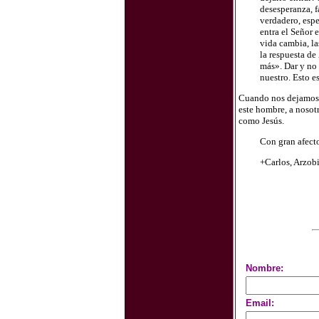
desesperanza, f
verdadero, espe
entra el Señor 
vida cambia, la
la respuesta de
más». Dar y no 
nuestro. Esto es
Cuando nos dejamos c
este hombre, a nosot
como Jesús.
Con gran afecto
+Carlos, Arzob
Nombre:
Email: