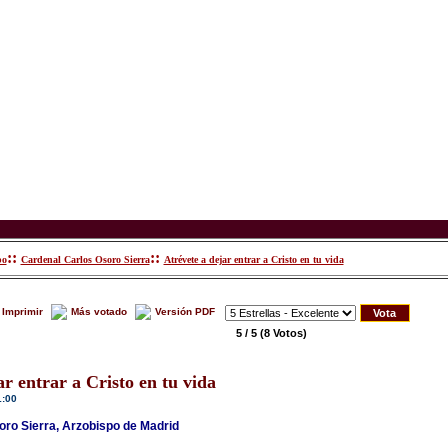
::
::
po
Cardenal Carlos Osoro Sierra
Atrévete a dejar entrar a Cristo en tu vida
Imprimir
Más votado
Versión PDF
5 / 5
(8 Votos)
ar entrar a Cristo en tu vida
1:00
ro Sierra, Arzobispo de Madrid