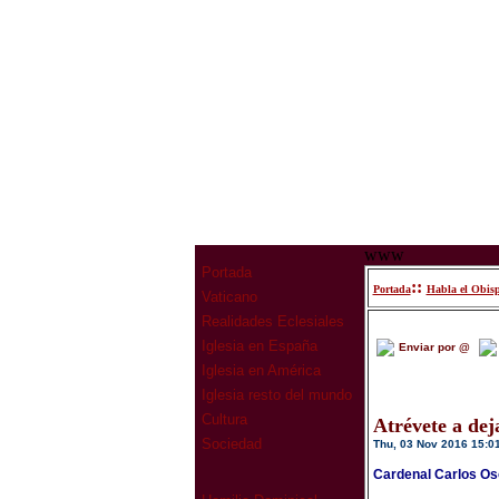
www
Portada
::
Portada
Habla el Obis
Vaticano
Realidades Eclesiales
Iglesia en España
Enviar por @
Iglesia en América
Iglesia resto del mundo
Cultura
Atrévete a dej
Sociedad
Thu, 03 Nov 2016 15:0
Cardenal Carlos Oso