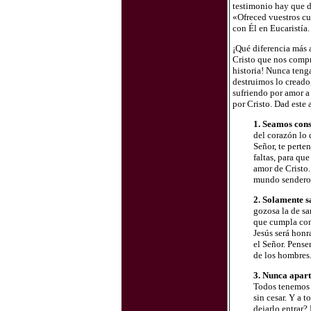
testimonio hay que da
«Ofreced vuestros cue
con Él en Eucaristía.
¡Qué diferencia más 
Cristo que nos compr
historia! Nunca teng
destruimos lo creado
sufriendo por amor a
por Cristo. Dad este
1. Seamos cons
del corazón lo q
Señor, te perte
faltas, para qu
amor de Cristo.
mundo senderos
2. Solamente s
gozosa la de sa
que cumpla con 
Jesús será honr
el Señor. Pense
de los hombres
3. Nunca apart
Todos tenemos 
sin cesar. Y a 
dejarlo entrar?