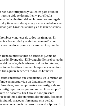
nos hace intrépidos y valientes para afrontar
uestra vida se desarrollen y, por ello, la
ad y de la plenitud del ser humano se nos regala
ud y tiene sentido, que hay metas verdaderas, se
imos para Dios; en la vida y en la muerte somos
or hombres y mujeres de todos los tiempos. En
cia a la santidad y a vivir en comunión con
humana cuando se pone en manos de Dios, con la
an llenado nuestra vida de sentido! ¡Cómo no
egría del Evangelio. El Evangelio llena el corazón
a del pecado, de la tristeza, del vacío interior,
 en todas las situaciones en las que se encuentren.
e Dios quiere tener con todos los hombres.
santos misterios que celebramos: es la misión de
infunde en nuestra vida un dinamismo nuevo,
esucristo, nos compromete a ser testigos de su
s testigos por saber que somos de Dios siempre?
avés de nosotros. Ese Otro se hace presente
que recibimos, dar su rostro, dar su vida. Podemos
, invitando a acoger libremente esta verdad
s su amor a través de nosotros sus discípulos. El