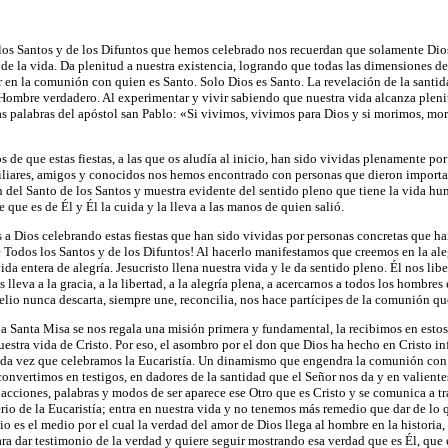
 los Santos y de los Difuntos que hemos celebrado nos recuerdan que solamente Dios 
 de la vida. Da plenitud a nuestra existencia, logrando que todas las dimensiones de n
r en la comunión con quien es Santo. Solo Dios es Santo. La revelación de la santid
 Hombre verdadero. Al experimentar y vivir sabiendo que nuestra vida alcanza plenit
s palabras del apóstol san Pablo: «Si vivimos, vivimos para Dios y si morimos, mor
 de que estas fiestas, a las que os aludía al inicio, han sido vividas plenamente p
iliares, amigos y conocidos nos hemos encontrado con personas que dieron importan
ón del Santo de los Santos y muestra evidente del sentido pleno que tiene la vida 
 que es de Él y Él la cuida y la lleva a las manos de quien salió.
 a Dios celebrando estas fiestas que han sido vividas por personas concretas que h
de Todos los Santos y de los Difuntos! Al hacerlo manifestamos que creemos en la al
da entera de alegría. Jesucristo llena nuestra vida y le da sentido pleno. Él nos liber
 lleva a la gracia, a la libertad, a la alegría plena, a acercarnos a todos los hombres
elio nunca descarta, siempre une, reconcilia, nos hace partícipes de la comunión qu
 Santa Misa se nos regala una misión primera y fundamental, la recibimos en estos 
uestra vida de Cristo. Por eso, el asombro por el don que Dios ha hecho en Cristo 
da vez que celebramos la Eucaristía. Un dinamismo que engendra la comunión con J
nvertimos en testigos, en dadores de la santidad que el Señor nos da y en valiente
acciones, palabras y modos de ser aparece ese Otro que es Cristo y se comunica a tr
rio de la Eucaristía; entra en nuestra vida y no tenemos más remedio que dar de lo 
io es el medio por el cual la verdad del amor de Dios llega al hombre en la historia
ara dar testimonio de la verdad y quiere seguir mostrando esa verdad que es Él, que e