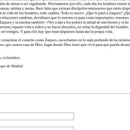
alta de metas o ser vagabundo. Precisamente por ello, cada día los hombres tienen 
ranza, salidas y metas. Hace falta que existan discípulos-misioneros que estén dispu
en la vida de los hombres, todo cambia. Todo es nuevo. ¿Qué le pasó a Zaqueo? ¿Qu
s relaciones cambian, decidimos que lo nuestro es para cosas importantes; tenemos 
 Zaqueo y la nuestra también: «Voy a dar a los pobres la mitad de mis bienes y si he
retener, repartir vida a todos y no hacer descartes, no robar la dignidad del hombre,
 ser testigos. Y para ello hay que estar dispuesto hasta dar la propia vida.
onquistar el corazón como Zaqueo, escuchamos en lo más profundo de la existencia
ros, que somos casa de Dios, lugar donde Dios tiene que vivir para que pueda alcan
, os bendice,
ispo de Madrid