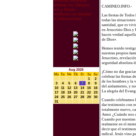
·
Homilia Dominical
·
Hablan los Obispos
CAMINEO.INFO.-
·
Fe y Razón
·
Reflexion en libertad
Las fiestas de Todos
·
Colaboraciones
todas las situaciones
santidad, que es vivi
en Jesucristo Dios y
hacen verdad aquella
de Dios».
Hemos tenido testigos
nuestras propios fam
Jesucristo, revelaci
seguridad absoluta de
Aug 2026
¡Cómo no dar gracias
Mo
Tu
We
Th
Fr
Sa
Su
celebrar las fiestas 
1
2
de los hombres y la vi
3
4
5
6
7
8
9
del aislamiento, y nos
10
11
12
13
14
15
16
La alegría del Evang
17
18
19
20
21
22
23
24
25
26
27
28
29
30
Cuando celebramos la
31
dar testimonio con n
totalmente nuevo, ca
Amor. ¿Cuándo nos co
Cuando por nuestras 
realmente en el miste
decir que el testimon
radical. Jesús vino p