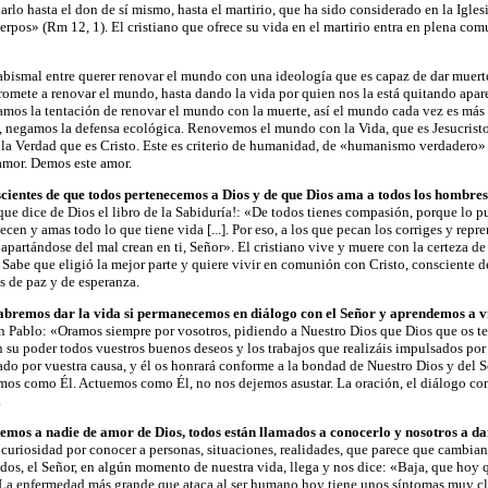
rlo hasta el don de sí mismo, hasta el martirio, que ha sido considerado en la Igle
rpos» (Rm 12, 1). El cristiano que ofrece su vida en el martirio entra en plena com
abismal entre querer renovar el mundo con una ideología que es capaz de dar muerte
omete a renovar el mundo, hasta dando la vida por quien nos la está quitando apar
amos la tentación de renovar el mundo con la muerte, así el mundo cada vez es más
, negamos la defensa ecológica. Renovemos el mundo con la Vida, que es Jesucrist
 la Verdad que es Cristo. Este es criterio de humanidad, de «humanismo verdadero»
 amor. Demos este amor.
cientes de que todos pertenecemos a Dios y de que Dios ama a todos los hombres
ue dice de Dios el libro de la Sabiduría!: «De todos tienes compasión, porque lo pued
necen y amas todo lo que tiene vida [...]. Por eso, a los que pecan los corriges y rep
e apartándose del mal crean en ti, Señor». El cristiano vive y muere con la certeza d
 Sabe que eligió la mejor parte y quiere vivir en comunión con Cristo, consciente 
 de paz y de esperanza.
abremos dar la vida si permanecemos en diálogo con el Señor y aprendemos a v
n Pablo: «Oramos siempre por vosotros, pidiendo a Nuestro Dios que Dios que os te
su poder todos vuestros buenos deseos y los trabajos que realizáis impulsados por 
ado por vuestra causa, y él os honrará conforme a la bondad de Nuestro Dios y del
mos como Él. Actuemos como Él, no nos dejemos asustar. La oración, el diálogo con 
.
emos a nadie de amor de Dios, todos están llamados a conocerlo y nosotros a da
curiosidad por conocer a personas, situaciones, realidades, que parece que cambia
todos, el Señor, en algún momento de nuestra vida, llega y nos dice: «Baja, que hoy
 La enfermedad más grande que ataca al ser humano hoy tiene unos síntomas muy cl