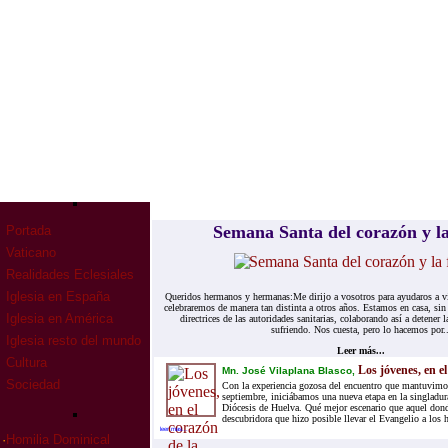
Semana Santa del corazón y la
Portada
Vaticano
Realidades Eclesiales
Iglesia en España
Queridos hermanos y hermanas:Me dirijo a vosotros para ayudaros a v
celebraremos de manera tan distinta a otros años. Estamos en casa, sin
Iglesia en América
directrices de las autoridades sanitarias, colaborando así a detene
sufriendo. Nos cuesta, pero lo hacemos por..
Iglesia resto del mundo
Leer más...
Cultura
Los jóvenes, en el
Mn. José Vilaplana Blasco,
Sociedad
Con la experiencia gozosa del encuentro que mantuvimos
septiembre, iniciábamos una nueva etapa en la singladura
Diócesis de Huelva. Qué mejor escenario que aquel donde
descubridora que hizo posible llevar el Evangelio a los 
leer mas...
·
Homilia Dominical