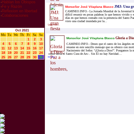
·
Hablan los Obispos
·
Fe y Razón
JMJ: Una gra
Monseñor José Vilaplana Blasco
·
Reflexion en libertad
CAMINEO.INFO.- La Jornada Mundial de la Juventud ha 
difícil resumir en pocas palabras lo que hemos vivido y 
·
Colaboraciones
días en que hemos contado con la presencia del Santo P
visto una ciudad inundada por la...
Leer mas...
Oct 2021
Mo
Tu
We
Th
Fr
Sa
Su
Gloria a Dio
Monseñor José Vilaplana Blasco
1
2
3
4
5
6
7
8
9
10
CAMINEO.INFO.- Deseo que el canto de los ángeles en
resuene en este sencillo mensaje que os ofrezco con moti
11
12
13
14
15
16
17
Nacimiento del Señor. “¡Gloria a Dios!”. Pongamos la 
18
19
20
21
22
23
24
como decía el Santo Cura de Ars–. Sin Él no hay Navidad....
25
26
27
28
29
30
31
leer mas...