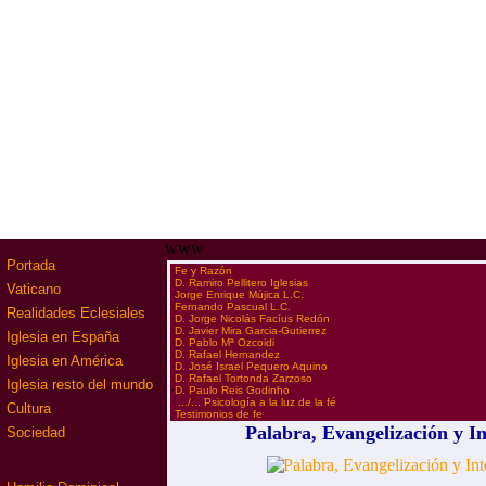
www
Portada
·
Fe y Razón
·
D. Ramiro Pellitero Iglesias
Vaticano
·
Jorge Enrique Mújica L.C.
·
Fernando Pascual L.C.
Realidades Eclesiales
·
D. Jorge Nicolás Facíus Redón
·
D. Javier Mira Garcia-Gutierrez
Iglesia en España
·
D. Pablo Mª Ozcoidi
·
D. Rafael Hernandez
Iglesia en América
·
D. José Israel Pequero Aquino
·
D. Rafael Tortonda Zarzoso
Iglesia resto del mundo
·
D. Paulo Reis Godinho
·
.../... Psicología a la luz de la fé
Cultura
·
Testimonios de fe
Palabra, Evangelización y In
Sociedad