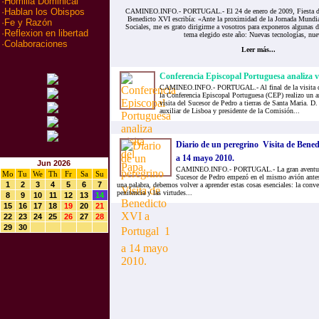
·
Homilia Dominical
·
Hablan los Obispos
CAMINEO.INFO.- PORTUGAL.- El 24 de enero de 2009, Fiesta de 
Benedicto XVI escribía: «Ante la proximidad de la Jornada Mundi
·
Fe y Razón
Sociales, me es grato dirigirme a vosotros para exponeros algunas d
·
Reflexion en libertad
tema elegido este año: Nuevas tecnologías, nue
·
Colaboraciones
Leer más...
Conferencia Episcopal Portuguesa analiza vi
CAMINEO.INFO.- PORTUGAL.- Al final de la visita d
la Conferencia Episcopal Portuguesa (CEP) realizo un an
visita del Sucesor de Pedro a tierras de Santa Maria. D
auxiliar de Lisboa y presidente de la Comisión...
Diario de un peregrino  Visita de Bened
a 14 mayo 2010.
Jun 2026
CAMINEO.INFO.- PORTUGAL.- La gran aventura de
Mo
Tu
We
Th
Fr
Sa
Su
Sucesor de Pedro empezó en el mismo avión antes 
1
2
3
4
5
6
7
una palabra, debemos volver a aprender estas cosas esenciales: la conver
penitencia y las virtudes...
8
9
10
11
12
13
14
15
16
17
18
19
20
21
22
23
24
25
26
27
28
29
30