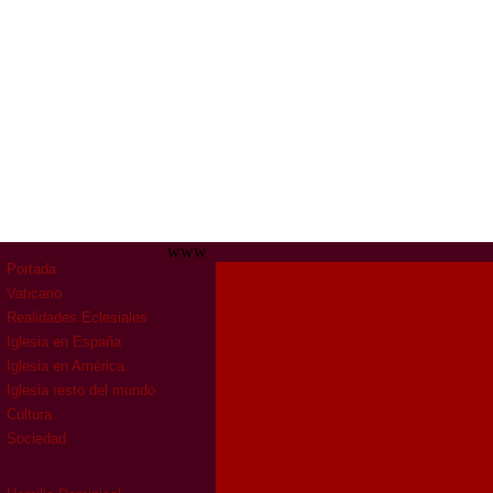
www
Portada
Vaticano
Realidades Eclesiales
Iglesia en España
Iglesia en América
Iglesia resto del mundo
Cultura
Sociedad