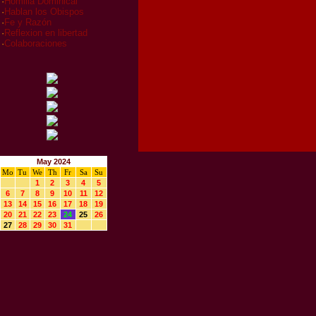
·
Homilia Dominical
·
Hablan los Obispos
·
Fe y Razón
·
Reflexion en libertad
·
Colaboraciones
May 2024
Mo
Tu
We
Th
Fr
Sa
Su
1
2
3
4
5
6
7
8
9
10
11
12
13
14
15
16
17
18
19
20
21
22
23
24
25
26
27
28
29
30
31