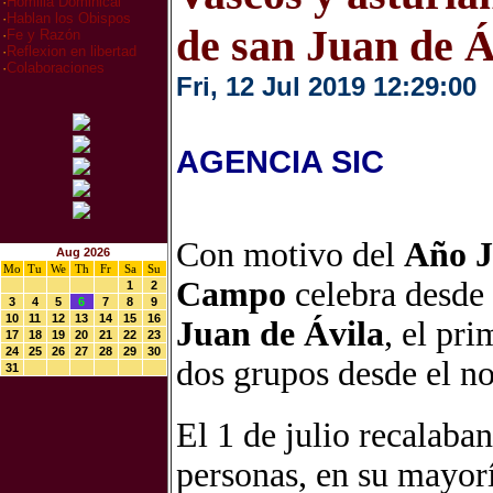
·
Homilia Dominical
·
Hablan los Obispos
de san Juan de Á
·
Fe y Razón
·
Reflexion en libertad
·
Colaboraciones
Fri, 12 Jul 2019 12:29:00
AGENCIA SIC
Con motivo del
Año J
Aug 2026
Mo
Tu
We
Th
Fr
Sa
Su
Campo
celebra desde
1
2
3
4
5
6
7
8
9
10
11
12
13
14
15
16
Juan de Ávila
, el pr
17
18
19
20
21
22
23
24
25
26
27
28
29
30
dos grupos desde el no
31
El 1 de julio recalab
personas, en su mayorí