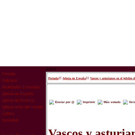
www
Portada
::
::
Portada
Iglesia en España
Vascos y asturianos en el jubileo 
Vaticano
Realidades Eclesiales
Iglesia en España
Iglesia en América
Enviar por @
Imprimir
Más votado
Ver
Iglesia resto del mundo
Cultura
Sociedad
Vascos y asturian