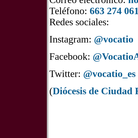
Teléfono:
663 274 06
Redes sociales:
Instagram:
@vocatio
Facebook:
@Vocatio
Twitter:
@vocatio_es
(
Diócesis de Ciudad 