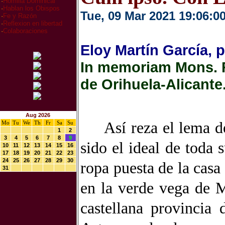
·
Homilia Dominical
·
Hablan los Obispos
Tue, 09 Mar 2021 19:06:0
·
Fe y Razón
·
Reflexion en libertad
·
Colaboraciones
Eloy Martín García, 
In memoriam Mons. 
de Orihuela-Alicante
Aug 2026
Así reza el lema d
Mo
Tu
We
Th
Fr
Sa
Su
1
2
3
4
5
6
7
8
9
sido el ideal de toda
10
11
12
13
14
15
16
17
18
19
20
21
22
23
24
25
26
27
28
29
30
ropa puesta de la casa
31
en la verde vega de 
castellana provincia