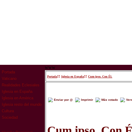
www
Portada
::
::
Portada
Iglesia en España
Cum ipso. Con Él.
Vaticano
Realidades Eclesiales
Iglesia en España
Iglesia en América
Enviar por @
Imprimir
Más votado
Ver
Iglesia resto del mundo
Cultura
Sociedad
Cum ipso. Con É