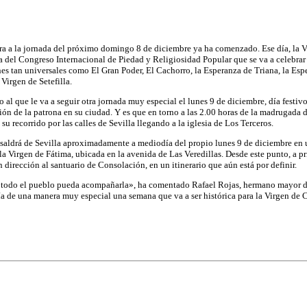
ara a la jornada del próximo domingo 8 de diciembre ya ha comenzado. Ese día, la V
a del Congreso Internacional de Piedad y Religiosidad Popular que se va a celebrar 
es tan universales como El Gran Poder, El Cachorro, la Esperanza de Triana, la Esp
Virgen de Setefilla.
al que le va a seguir otra jornada muy especial el lunes 9 de diciembre, día festiv
sión de la patrona en su ciudad. Y es que en torno a las 2.00 horas de la madrugada d
su recorrido por las calles de Sevilla llegando a la iglesia de Los Terceros.
 saldrá de Sevilla aproximadamente a mediodía del propio lunes 9 de diciembre en u
e la Virgen de Fátima, ubicada en la avenida de Las Veredillas. Desde este punto, a pri
en dirección al santuario de Consolación, en un itinerario que aún está por definir.
e todo el pueblo pueda acompañarla», ha comentado Rafael Rojas, hermano mayor d
ría de una manera muy especial una semana que va a ser histórica para la Virgen de 