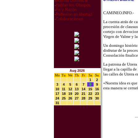
·
Homilia Dominical
·
Hablan los Obispos
·
Fe y Razón
CAMINEO.INFO.-
·
Reflexion en libertad
·
Colaboraciones
La cuenta atrás de c
procesión de clausur
cortejo con devocion
Virgen de Valme y la 
Un domingo histórico 
disfrutar de la proce
Consolación finalice 
La patrona de Utrera
llegar a la capilla d
Aug 2026
las calles de Utrera 
Mo
Tu
We
Th
Fr
Sa
Su
1
2
«Nuestra idea es qu
3
4
5
6
7
8
9
esta manera se cerra
10
11
12
13
14
15
16
17
18
19
20
21
22
23
24
25
26
27
28
29
30
31