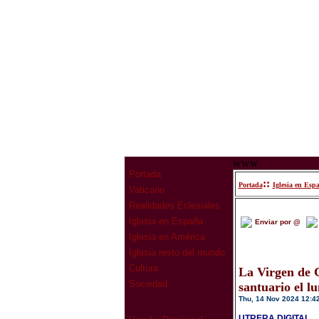
www
Portada
::
Portada
Iglesia en Esp
Vaticano
Realidades Eclesiales
Iglesia en España
Enviar por @
Iglesia en América
Iglesia resto del mundo
Cultura
La Virgen de C
Sociedad
santuario el l
Thu, 14 Nov 2024 12:4
UTRERA DIGITAL