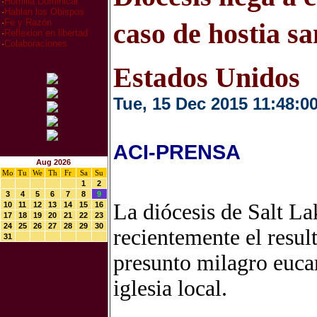
·
Homilia Dominical
·
Hablan los Obispos
·
Fe y Razón
caso de hostia s
·
Reflexion en libertad
·
Colaboraciones
Estados Unidos
Tue, 15 Dec 2015 11:48:0
ACI-PRENSA
Aug 2026
Mo
Tu
We
Th
Fr
Sa
Su
1
2
3
4
5
6
7
8
9
La diócesis de Salt L
10
11
12
13
14
15
16
17
18
19
20
21
22
23
24
25
26
27
28
29
30
recientemente el resul
31
presunto milagro eucar
iglesia local.