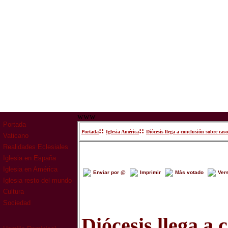
www
Portada
::
::
Portada
Iglesia América
Diócesis llega a conclusión sobre cas
Vaticano
Realidades Eclesiales
Iglesia en España
Iglesia en América
Enviar por @
Imprimir
Más votado
Ver
Iglesia resto del mundo
Cultura
Sociedad
Diócesis llega a 