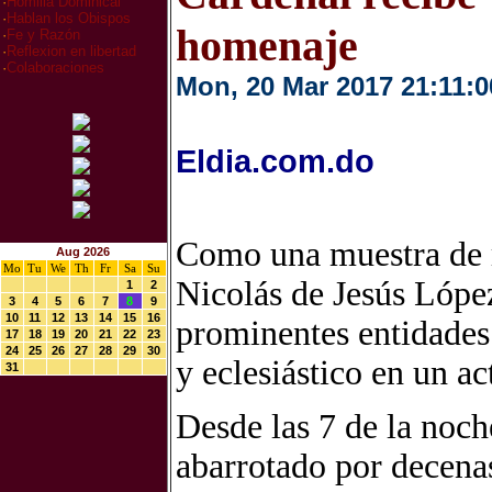
·
Homilia Dominical
·
Hablan los Obispos
homenaje
·
Fe y Razón
·
Reflexion en libertad
·
Colaboraciones
Mon, 20 Mar 2017 21:11:0
Eldia.com.do
Como una muestra de r
Aug 2026
Mo
Tu
We
Th
Fr
Sa
Su
Nicolás de Jesús Lópe
1
2
3
4
5
6
7
8
9
10
11
12
13
14
15
16
prominentes entidades 
17
18
19
20
21
22
23
24
25
26
27
28
29
30
y eclesiástico en un a
31
Desde las 7 de la noche
abarrotado por decenas