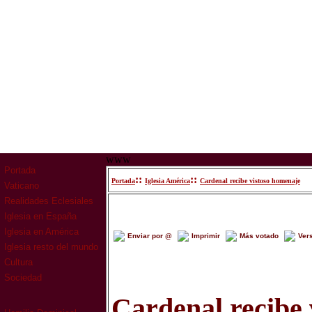
www
Portada
::
::
Portada
Iglesia América
Cardenal recibe vistoso homenaje
Vaticano
Realidades Eclesiales
Iglesia en España
Iglesia en América
Enviar por @
Imprimir
Más votado
Ver
Iglesia resto del mundo
Cultura
Sociedad
Cardenal recibe 