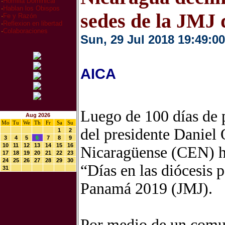
·
Homilia Dominical
·
Hablan los Obispos
sedes de la JMJ
·
Fe y Razón
·
Reflexion en libertad
·
Colaboraciones
Sun, 29 Jul 2018 19:49:00
AICA
Luego de 100 días de 
Aug 2026
Mo
Tu
We
Th
Fr
Sa
Su
del presidente Daniel 
1
2
3
4
5
6
7
8
9
10
11
12
13
14
15
16
Nicaragüense (CEN) ha
17
18
19
20
21
22
23
24
25
26
27
28
29
30
“Días en las diócesis 
31
Panamá 2019 (JMJ).
Por medio de un comun