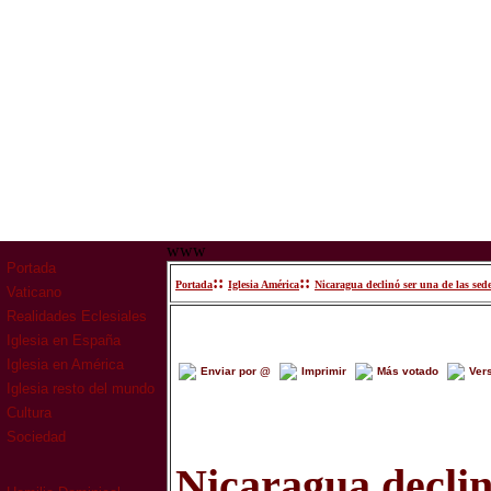
www
Portada
::
::
Portada
Iglesia América
Nicaragua declinó ser una de las se
Vaticano
Realidades Eclesiales
Iglesia en España
Iglesia en América
Enviar por @
Imprimir
Más votado
Ver
Iglesia resto del mundo
Cultura
Sociedad
Nicaragua declin