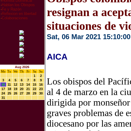
·
Homilia Dominical
·
Hablan los Obispos
resignan a acepta
·
Fe y Razón
·
Reflexion en libertad
·
Colaboraciones
situaciones de vi
Sat, 06 Mar 2021 15:10:00
AICA
Aug 2026
Mo
Tu
We
Th
Fr
Sa
Su
1
2
Los obispos del Pacífi
3
4
5
6
7
8
9
10
11
12
13
14
15
16
al 4 de marzo en la ci
17
18
19
20
21
22
23
24
25
26
27
28
29
30
31
dirigida por monseñor
graves problemas de e
diocesano por las amen