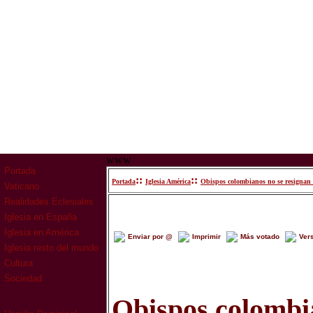
www
Portada
::
::
Portada
Iglesia América
Obispos colombianos no se resignan a 
Vaticano
Realidades Eclesiales
Iglesia en España
Iglesia en América
Enviar por @
Imprimir
Más votado
Ver
Iglesia resto del mundo
Cultura
Sociedad
Obispos colombi