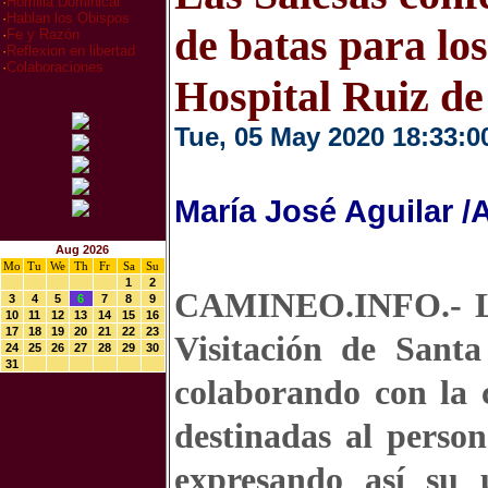
·
Homilia Dominical
·
Hablan los Obispos
de batas para los
·
Fe y Razón
·
Reflexion en libertad
·
Colaboraciones
Hospital Ruiz de
Tue, 05 May 2020 18:33:0
María José Aguilar 
Aug 2026
Mo
Tu
We
Th
Fr
Sa
Su
1
2
CAMINEO.INFO.- Las
3
4
5
6
7
8
9
10
11
12
13
14
15
16
17
18
19
20
21
22
23
Visitación de Santa
24
25
26
27
28
29
30
31
colaborando con la c
destinadas al person
expresando así su 