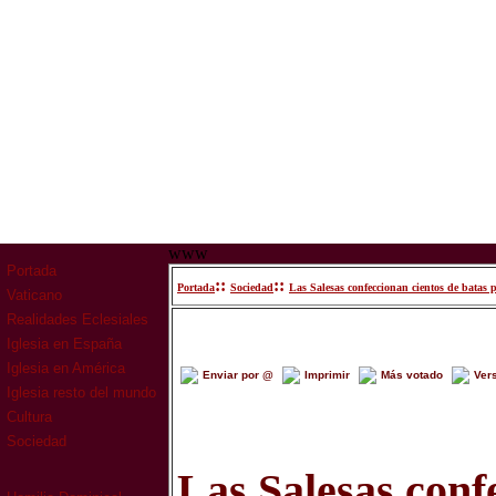
www
Portada
::
::
Portada
Sociedad
Las Salesas confeccionan cientos de batas p
Vaticano
Realidades Eclesiales
Iglesia en España
Iglesia en América
Enviar por @
Imprimir
Más votado
Ver
Iglesia resto del mundo
Cultura
Sociedad
Las Salesas conf