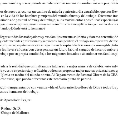
; una mirada que nos permita actualizar en las nuevas circunstancias una propuesta p
s de nuevo a recorrer un camino de mirada y misericordia entrañable, que nos lleve 
 en la vida de los hombres y mujeres del mundo obrero y del trabajo. Queremos invi
ariados de pastoral obrera y del trabajo, a los movimientos apostólicos especializa
aciones religiosas presentes en estos ámbitos de evangelización, a mostrar desde su
ntando ¿Dónde está tu hermano?
egar a todos los trabajadores y sus familias nuestra solidaria y fraterna cercanía; 
y enfermedades profesionales, a quienes han perdido el trabajo sin esperanza de recu
 o injustas, a quienes se ven atrapados en la espiral de la economía sumergida, infor
e les lleva a afrontar con desesperanza un futuro laboral cargado de incertidumbre; 
rabajo por su propia condición, a los migrantes forzados a abandonar sus familias y
ada a la realidad que os invitamos a iniciar es la mejor manera de celebrar este an
sde vuestra experiencia y reflexión podremos proponer mejor nuevas orientaciones q
 Iglesia en medio del mundo obrero. Al Departamento de Pastoral Obrera de la CE
 este curso, que pueda ofrecernos este necesario punto de partida.
guir transparentando con vuestra vida el Amor misericordioso de Dios a todos los qu
estros hermanos del trabajo.
de Apostolado Seglar
 Rvdmo. Sr. D.
s. Obispo de Mallorca