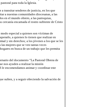
astoral para toda la Iglesia.
a transitar senderos de justicia, en los que
tar a nuestras comunidades diocesanas, a las
dos en el mundo obrero, a las parroquias,
 cercanía encarnada el rostro sufriente de Cristo
de modo especial a quienes son víctimas de
perarlo, a quienes lo tienen que realizar en
mal y sin derechos; a los jóvenes a los que se les
a las mujeres que se ven tantas veces
 hogares en busca de un trabajo que les permita
iversario del documento “La Pastoral Obrera de
ue nos ayuden a realizar la misión
AS le encomendamos animar y coordinar este
e sufren, y a seguir ofreciendo la salvación de