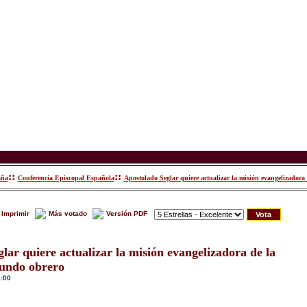
::
::
aña
Conferencia Episcopal Española
Apostolado Seglar quiere actualizar la misión evangelizadora 
Imprimir
Más votado
Versión PDF
lar quiere actualizar la misión evangelizadora de la
mundo obrero
1:00