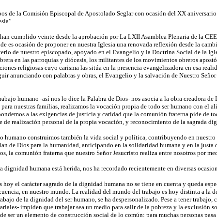
os de la Comisión Episcopal de Apostolado Seglar con ocasión del XX aniversario
esia”
 han cumplido veinte desde la aprobación por La LXII Asamblea Plenaria de la CEE
ride es ocasión de proponer en nuestra Iglesia una renovada reflexión desde la cam
terio de nuestro episcopado, apoyado en el Evangelio y la Doctrina Social de la Igl
brera en las parroquias y diócesis, los militantes de los movimientos obreros apost
ciones religiosas cuyo carisma las sitúa en la presencia evangelizadora en esa realid
ir anunciando con palabras y obras, el Evangelio y la salvación de Nuestro Señor Je
rabajo humano -así nos lo dice la Palabra de Dios- nos asocia a la obra creadora de
 para nuestras familias, realizamos la vocación propia de todo ser humano con el al
pondemos a las exigencias de justicia y caridad que la comunión fraterna pide de to
 de realización personal de la propia vocación, y reconocimiento de la sagrada dig
jo humano construimos también la vida social y política, contribuyendo en nuestro 
Plan de Dios para la humanidad, anticipando en la solidaridad humana y en la justa 
s, la comunión fraterna que nuestro Señor Jesucristo realiza entre nosotros por med
o la dignidad humana está herida, nos ha recordado recientemente en diversas ocasio
s hoy el carácter sagrado de la dignidad humana no se tiene en cuenta y queda esp
uencia, en nuestro mundo. La realidad del mundo del trabajo es hoy distinta a la d
rabajo de la dignidad del ser humano, se ha despersonalizado. Pese a tener trabajo,
ariales- impiden que trabajar sea un medio para salir de la pobreza y la exclusión so
e ser un elemento de construcción social de lo común; para muchas personas pasa 