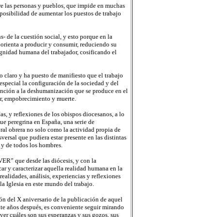
re las personas y pueblos, que impide en muchas
 posibilidad de aumentar los puestos de trabajo
- de la cuestión social, y esto porque en la
orienta a producir y consumir, reduciendo su
nidad humana del trabajador, cosificando el
 claro y ha puesto de manifiesto que el trabajo
special la configuración de la sociedad y del
ención a la deshumanización que se produce en el
or, empobrecimiento y muerte.
as, y reflexiones de los obispos diocesanos, a lo
que peregrina en España, una serie de
oral obrera no solo como la actividad propia de
versal que pudiera estar presente en las distintas
, y de todos los hombres.
ER” que desde las diócesis, y con la
ar y caracterizar aquella realidad humana en la
ealidades, análisis, experiencias y reflexiones
a Iglesia en este mundo del trabajo.
ón del X aniversario de la publicación de aquel
inte años después, es conveniente seguir mirando
ver cuáles son sus esperanzas y sus gozos, sus