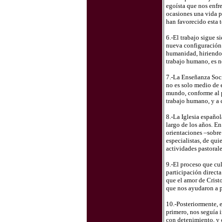
egoísta que nos enfr
ocasiones una vida pe
han favorecido esta 
6.-El trabajo sigue s
nueva configuración 
humanidad, hiriendo 
trabajo humano, es n
7.-La Enseñanza Soci
no es solo medio de 
mundo, conforme al p
trabajo humano, y a 
8.-La Iglesia español
largo de los años. En
orientaciones –sobre 
especialistas, de qui
actividades pastorale
9.-El proceso que cu
participación direct
que el amor de Cristo
que nos ayudaron a p
10.-Posteriormente, 
primero, nos seguía i
con detenimiento, y c