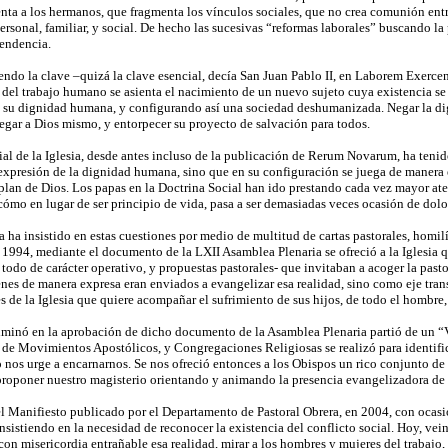
enta a los hermanos, que fragmenta los vínculos sociales, que no crea comunión ent
rsonal, familiar, y social. De hecho las sucesivas “reformas laborales” buscando la
tendencia.
iendo la clave –quizá la clave esencial, decía San Juan Pablo II, en Laborem Exercens
del trabajo humano se asienta el nacimiento de un nuevo sujeto cuya existencia se 
su dignidad humana, y configurando así una sociedad deshumanizada. Negar la dig
egar a Dios mismo, y entorpecer su proyecto de salvación para todos.
al de la Iglesia, desde antes incluso de la publicación de Rerum Novarum, ha tenido
expresión de la dignidad humana, sino que en su configuración se juega de manera e
lan de Dios. Los papas en la Doctrina Social han ido prestando cada vez mayor at
cómo en lugar de ser principio de vida, pasa a ser demasiadas veces ocasión de dol
a ha insistido en estas cuestiones por medio de multitud de cartas pastorales, homilí
 1994, mediante el documento de la LXII Asamblea Plenaria se ofreció a la Iglesia 
todo de carácter operativo, y propuestas pastorales- que invitaban a acoger la past
enes de manera expresa eran enviados a evangelizar esa realidad, sino como eje trans
s de la Iglesia que quiere acompañar el sufrimiento de sus hijos, de todo el hombre
lminó en la aprobación de dicho documento de la Asamblea Plenaria partió de un “V
a de Movimientos Apostólicos, y Congregaciones Religiosas se realizó para identific
 nos urge a encarnarnos. Se nos ofreció entonces a los Obispos un rico conjunto de r
roponer nuestro magisterio orientando y animando la presencia evangelizadora de l
el Manifiesto publicado por el Departamento de Pastoral Obrera, en 2004, con ocasi
nsistiendo en la necesidad de reconocer la existencia del conflicto social. Hoy, ve
on misericordia entrañable esa realidad, mirar a los hombres y mujeres del trabajo, 