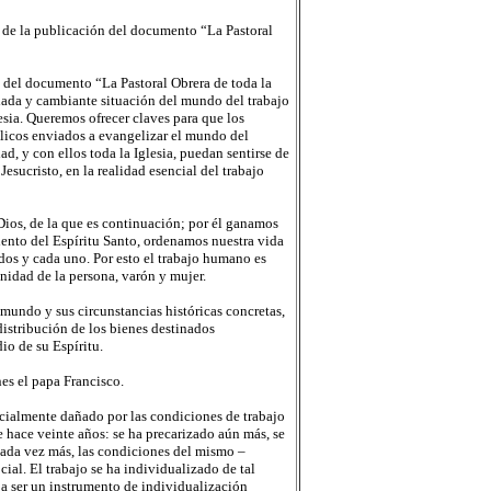
 de la publicación del documento “La Pastoral
 del documento “La Pastoral Obrera de toda la
biada y cambiante situación del mundo del trabajo
esia. Queremos ofrecer claves para que los
ólicos enviados a evangelizar el mundo del
ad, y con ellos toda la Iglesia, puedan sentirse de
sucristo, en la realidad esencial del trabajo
 Dios, de la que es continuación; por él ganamos
iento del Espíritu Santo, ordenamos nuestra vida
dos y cada uno. Por esto el trabajo humano es
nidad de la persona, varón y mujer.
mundo y sus circunstancias históricas concretas,
distribución de los bienes destinados
io de su Espíritu.
nes el papa Francisco.
ecialmente dañado por las condiciones de trabajo
e hace veinte años: se ha precarizado aún más, se
 cada vez más, las condiciones del mismo –
cial. El trabajo se ha individualizado de tal
a ser un instrumento de individualización