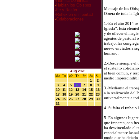
·
Homilia Dominical
·
Hablan los Obispos
Mensaje de los Obisp
·
Fe y Razón
Obrera de toda la Igl
·
Reflexion en libertad
·
Colaboraciones
1.-En el año 2014 se
Iglesia”. Esta efemé
y de ofrecer el magis
agentes de pastoral o
trabajo, las congrega
nuevo enviados a segu
humano.
2.-Desde siempre el t
el sustento cotidiano
Aug 2026
al bien común, y res
Mo
Tu
We
Th
Fr
Sa
Su
medio imprescindible
1
2
3
4
5
6
7
8
9
3.-Mediante el traba
10
11
12
13
14
15
16
a la realización del 
17
18
19
20
21
22
23
universalmente a todo
24
25
26
27
28
29
30
31
4.-Si falta el trabaj
5.-En algunos lugare
que imperan, con frec
ha desvinculado el t
especialmente las sal
modo que ha dejado d