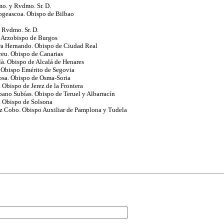
o. y Rvdmo. Sr. D.
ogeascoa. Obispo de Bilbao
Rvdmo. Sr. D.
. Arzobispo de Burgos
a Hernando. Obispo de Ciudad Real
reu. Obispo de Canarias
à. Obispo de Alcalá de Henares
 Obispo Emérito de Segovia
osa. Obispo de Osma-Soria
 Obispo de Jerez de la Frontera
ano Subías. Obispo de Teruel y Albarracín
 Obispo de Solsona
z Cobo. Obispo Auxiliar de Pamplona y Tudela