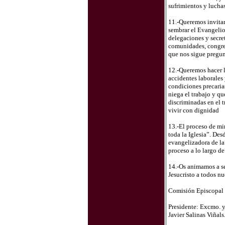
sufrimientos y luchas
11.-Queremos invitaro
sembrar el Evangelio
delegaciones y secret
comunidades, congreg
que nos sigue pregu
12.-Queremos hacer ll
accidentes laborales 
condiciones precarias
niega el trabajo y qu
discriminadas en el t
vivir con dignidad
13.-El proceso de mir
toda la Iglesia”. De
evangelizadora de la
proceso a lo largo de
14.-Os animamos a se
Jesucristo a todos nu
Comisión Episcopal 
Presidente: Excmo. y
Javier Salinas Viñal