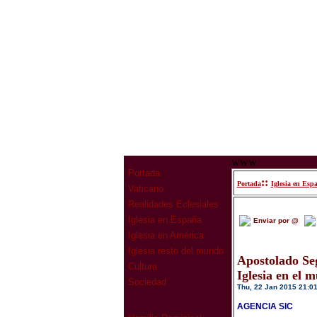
www
Portada
::
Portada
Iglesia en Esp
Vaticano
Realidades Eclesiales
Iglesia en España
Enviar por @
Iglesia en América
Iglesia resto del mundo
Apostolado Seg
Cultura
Iglesia en el 
Sociedad
Thu, 22 Jan 2015 21:0
AGENCIA SIC