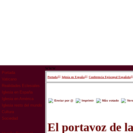
www
Portada
::
::
:
Portada
Iglesia en España
Conferencia Episcopal Española
Vaticano
Realidades Eclesiales
Iglesia en España
Iglesia en América
Enviar por @
Imprimir
Más votado
Ver
Iglesia resto del mundo
Cultura
Sociedad
El portavoz de l