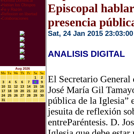
·
Homilia Dominical
Episcopal hablar
·
Hablan los Obispos
·
Fe y Razón
·
Reflexion en libertad
presencia pública
·
Colaboraciones
Sat, 24 Jan 2015 23:03:00
ANALISIS DIGITAL
Aug 2026
Mo
Tu
We
Th
Fr
Sa
Su
El Secretario General
1
2
3
4
5
6
7
8
9
10
11
12
13
14
15
16
José María Gil Tamayo
17
18
19
20
21
22
23
24
25
26
27
28
29
30
pública de la Iglesia”
31
jesuita de reflexión sob
entreParéntesis. D. Jo
Iglesia que debe estar 