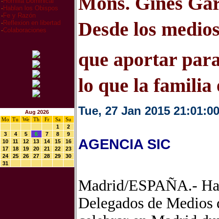
Mons. Ginés Gar
·
Homilia Dominical
·
Hablan los Obispos
·
Fe y Razón
Desde los medi
·
Reflexion en libertad
·
Colaboraciones
que aportar par
lo que la familia e
Tue, 27 Jan 2015 21:01:0
Aug 2026
Mo
Tu
We
Th
Fr
Sa
Su
1
2
3
4
5
6
7
8
9
AGENCIA SIC
10
11
12
13
14
15
16
17
18
19
20
21
22
23
24
25
26
27
28
29
30
31
Madrid/ESPAÑA.- Ha 
Delegados de Medios d