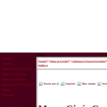
www
Portada
::
::
:
Portada
Iglesia en España
Conferencia Episcopal Española
Vaticano
familia es
Realidades Eclesiales
Iglesia en España
Iglesia en América
Enviar por @
Imprimir
Más votado
Ver
Iglesia resto del mundo
Cultura
Sociedad